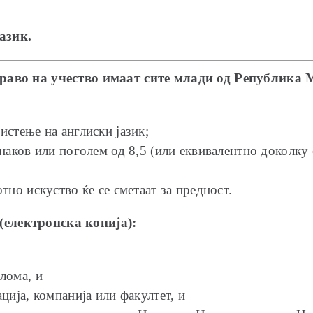
азик.
право на учество имаат сите млади од Република 
стење на англиски јазик;
наков или поголем од 8,5 (или еквивалентно доколку 
тно искуство ќе се сметаат за предност.
(електронска копија)
:
лома, и
ција, компанија или факултет, и