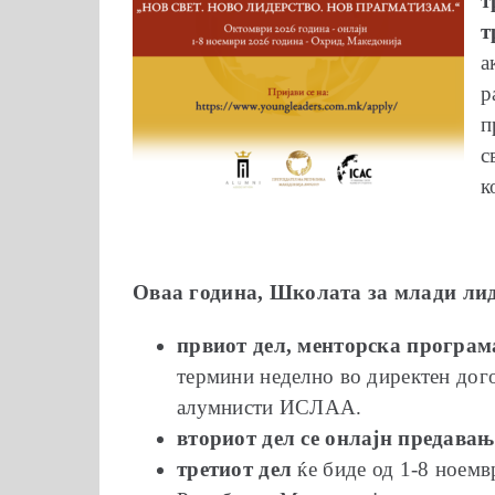
т
т
а
р
п
с
к
Оваа година, Школата за млади лид
првиот дел, менторска програм
термини неделно во директен дог
алумнисти ИСЛАА.
вториот дел се онлајн предава
третиот дел
ќе биде од 1-8 ноемв