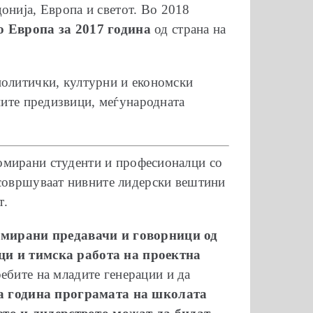
нија, Европа и светот. Во 2018
о Европа за 2017 година
од страна на
политички, културни и економски
лните предизвици, меѓународната
ломирани студенти и професионалци со
усовршуваат нивните лидерски вештини
т.
мирани предавачи и говорници од
ици и тимска работа на проектна
ебите на младите генерации и да
а година програмата на школата