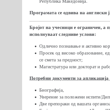
Република Македонија.
Програмата се одвива на англиски ј
Бројот на учесници е ограничен, а 
исполнуваат следниве услови:
Одлично познавање и активно кори
Просек од високо образование, ед
се смета за предност;
Магистратура или докторат и рабо
Потребни документи за aпликација
Биографија,
Уверение за положени испити/Дип
Две препораки од вашата организа