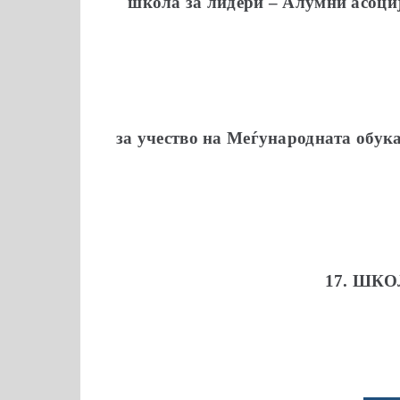
школа за лидери – Алумни асоци
за учество на Меѓународната обук
17. ШК