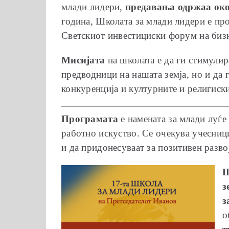
млади лидери,
предавања одржаа ок
година, Школата за млади лидери е пр
Светскиот инвестициски форум на бизн
Мисијата
на школата е да ги стимулир
предводници на нашата земја, но и да 
конкуренција и културните и религиск
Програмата
е намената за млади луѓе
работно искуство. Се очекува учесниц
и да придонесуваат за позитивен разво
Ш
з
з
о