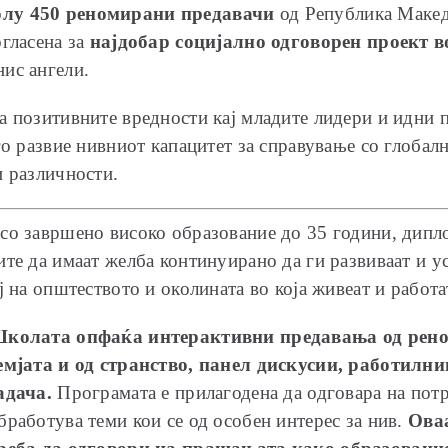
олу 450 реномирани предавачи
од Република Македо
огласена за
најдобар социјално одговорен проект в
ис ангели.
а позитивните вредности кај младите лидери и идни 
го развие нивниот капацитет за справување со глоба
и различности.
 со завршено високо образование до 35 години, дип
ите да имаат желба континуирано да ги развиваат и 
ј на општеството и околината во која живеат и работа
колата опфаќа интерактивни предавања од рено
емјата и од странство, панел дискусии, работилн
адача.
Програмата е прилагодена да одговара на потр
бработува теми кои се од особен интерес за нив.
Ова