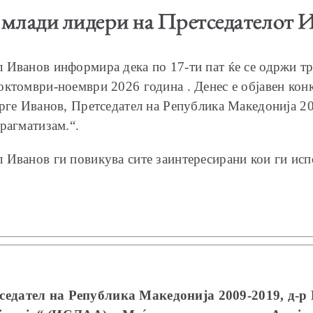
а млади лидери на Претседателот 
 Иванов информира дека по 17-ти пат ќе се одржи т
октомври-ноември 2026 година . Денес е објавен кон
рге Иванов, Претседател на Република Македонија 200
рагматизам.“.
Иванов ги повикува сите заинтересирани кои ги испо
седател на Република Македонија 2009-2019,
д-р