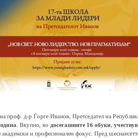
на проф. д-р Ѓорге Иванов, Претседател на Републи
година
. Вкупно, во
досегашните 16 обуки
,
учествув
ен академски и професионален фокус. Пред шеснаесет