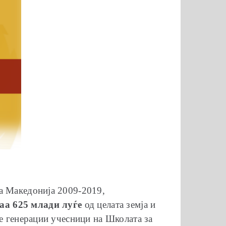
ка Македонија 2009-2019,
аа 625 млади луѓе
од целата земја и
те генерации учесници на Школата за