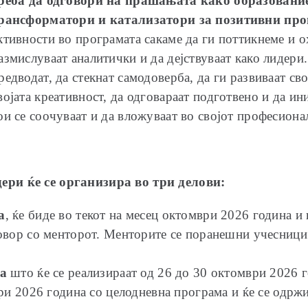
реба да одговори на прашањата како образование
рансформатори и катализатори за позитивни про
ктивности во програмата сакаме да ги поттикнеме и 
азмислуваат аналитички и да дејствуваат како лидери
редводат, да стекнат самодоверба, да ги развиваат св
војата креативност, да одговараат подготвено и да и
ои се соочуваат и да вложуваат во својот професиона
ери ќе се организира во
три делови:
а
, ќе биде во текот на месец октомври 2026 година и 
овор со менторот. Менторите се поранешни учесници 
ња
што ќе се реализираат од 26 до 30 октомври 2026 г
ри 2026 година со целодневна програма и ќе се одрж