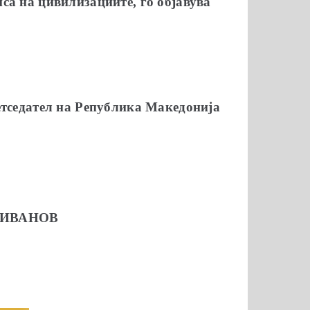
а на цивилизациите, го објавува
етседател на Република Македонија
 ИВАНОВ