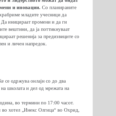
то и лидерството можат да бидат
мени и иновации.
Со планираните
охрабриме младите учесници да
. Да иницираат промени и да ги
оите вештини, да ја поттикнуваат
ницираат решенија за предизвиците со
лен и личен напредок.
ќе се одржува онлајн со до два
на школата и дел од мрежата на
одина, во термини по 17:00 часот.
и во хотел „Инекс Олгица“ во Охрид,