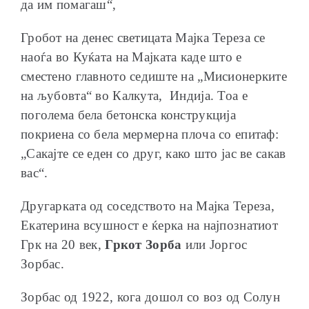
да им помагаш“,
Гробот на денес светицата Мајка Тереза се
наоѓа во Куќата на Мајката каде што е
сместено главното седиште на „Мисионерките
на љубовта“ во Калкута, Индија. Тоа е
поголема бела бетонска конструкција
покриена со бела мермерна плоча со епитаф:
„Сакајте се еден со друг, како што јас ве сакав
вас“.
Другарката од соседството на Мајка Тереза,
Екатерина всушност е ќерка на најпознатиот
Грк на 20 век,
Гркот Зорба
или Јоргос
Зорбас.
Зорбас од 1922, кога дошол со воз од Солун