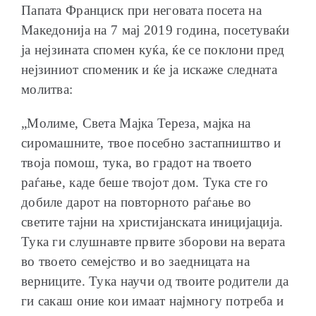
Папата Франциск при неговата посета на
Македонија на 7 мај 2019 година, посетуваќи
ја нејзината спомен куќа, ќе се поклони пред
нејзиниот споменик и ќе ја искаже следната
молитва:
„Молиме, Света Мајка Тереза, мајка на
сиромашните, твое посебно застапништво и
твоја помош, тука, во градот на твоето
раѓање, каде беше твојот дом. Тука сте го
добиле дарот на повторното раѓање во
светите тајни на христијанската иницијација.
Тука ги слушнавте првите зборови на верата
во твоето семејство и во заедницата на
верниците. Тука научи од твоите родители да
ги сакаш оние кои имаат најмногу потреба и