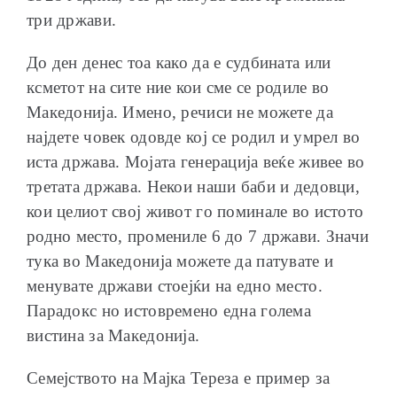
три држави.
До ден денес тоа како да е судбината или
ксметот на сите ние кои сме се родиле во
Македонија. Имено, речиси не можете да
најдете човек одовде кој се родил и умрел во
иста држава. Мојата генерација веќе живее во
третата држава. Некои наши баби и дедовци,
кои целиот свој живот го поминале во истото
родно место, промениле 6 до 7 држави. Значи
тука во Македонија можете да патувате и
менувате држави стоејќи на едно место.
Парадокс но истовремено една голема
вистина за Македонија.
Семејството на Мајка Тереза е пример за