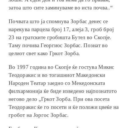
затоа што сите заминуваме во иста почва..“
Почвата што ја спомнува Зорбас денес се
нарекува парцела број 17, алеја 3, гроб број
23 на гратските гробишта Бутел во Скопје.
Таму почива Георгиос Зорбас. Познат во
целиот свет како Гркот Зорба.
Во 1997 година во Скопје ќе гостува Микис
Теодоракис и во тогашниот Македонски
Народен Театар заедно со Мекедонската
филхармонија ќе биде изведено најпознатото
негово дело „Гркот Зорба. При ова посета
Теодоракис ќе го посети и ќе положи цвеќе на
гробот на Јоргос Зорбас.