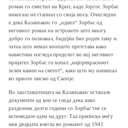
роман го сместил на Крит, каде Јоргос Зорбас
никогаш не стапнал со своја нога. Очигледно
е дека Казанѕакис го „однел“ Зорбас од
неговиот роман на островото што многу
добро го познавал, бидејќи бил роден таму и
затоа што немал воопшто претстава како
навистина изгледа пределот во кој неговиот
пријател Зорбас го копал „најпрекрасниот
зелен камен на светот“, како што му напишал
во првото писмо од Скопје.
Во заоставштината на Казанѕакис останале
документи од кои се гледа дека иако
разделени долги години со Зорбас тие се
исповедале еден на друг. Таа преписка меѓу
нив двајцата влегла во романот од 1941