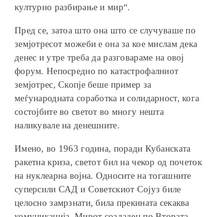
културно разбирање и мир“.
Пред се, затоа што она што се случуваше по
земјотресот можеби е она за кое мислам дека
денес и утре треба да разговараме на овој
форум. Непосредно по катастрофалниот
земјотрес, Скопје беше пример за
меѓународната соработка и солидарност, кога
состојбите во светот во многу нешта
наликувале на денешните.
Имено, во 1963 година, поради Кубанската
ракетна криза, светот бил на чекор од почеток
на нуклеарна војна. Односите на тогашните
суперсили САД и Советскиот Сојуз биле
целосно замрзнати, била прекината секаква
комуникација. Мирот создаден по Втората