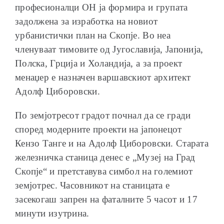
професионалци ОН ја формира и групата
задолжена за изработка на новиот
урбанистички план на Скопје. Во неа
членуваат тимовите од Југославија, Јапонија,
Полска, Грција и Холандија, а за проект
менаџер е назначен варшавскиот архитект
Адолф Циборовски.
По земјотресот градот почнал да се гради
според модерните проекти на јапонецот
Кензо Танге и на Адолф Циборовски. Старата
железничка станица денес е „Музеј на Град
Скопје“ и претставува симбол на големиот
земјотрес. Часовникот на станицата е
засекогаш запрен на фаталните 5 часот и 17
минути изутрина.