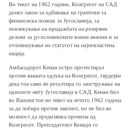
Во текот на 1962 година, Конгресот на САД
донел закон за одбивање на грантови за
финансиска помош за Југославија, за
повлекување на продажбата на резервни
делови за југословенските воени авиони и за
отповикување на статусот на најповластена
нација.
Амбасадорот Кенан остро протестирал
против ваквата одлука на Конгресот, тврдејќи
дека тоа само ќе резултира со заострување на
односите меѓу Југославија и САД. Кенан бил
во Вашингтон во текот на летото 1962 година
за да лобира против законот, но не бил во
можност да предизвика промена од
Конгресот. Претседателот Кенеди го