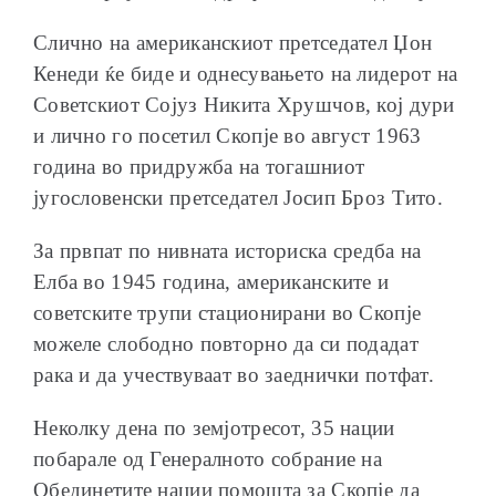
Слично на американскиот претседател Џон
Кенеди ќе биде и однесувањето на лидерот на
Советскиот Сојуз Никита Хрушчов, кој дури
и лично го посетил Скопје во август 1963
година во придружба на тогашниот
југословенски претседател Јосип Броз Тито.
За првпат по нивната историска средба на
Елба во 1945 година, американските и
советските трупи стационирани во Скопје
можеле слободно повторно да си подадат
рака и да учествуваат во заеднички потфат.
Неколку дена по земјотресот, 35 нации
побарале од Генералното собрание на
Обединетите нации помошта за Скопје да