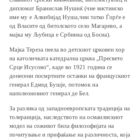
дипломат Бранислав Нушиќ (чие вистинско
име му е Алкибијад Нуша,чии татко Ѓорѓе е
од Власите од битолското село Магарево, а
мајка му Љубица е Србинка од Босна).
Мајка Тереза пеела во детскиот црковен хор
на католичката катедрална црква „Пресвето
Срце Исусово“, каде во 1921 година се
донесени посмртните останки на францускиот
генерал Едмод Бушје, потомок на
наполеоновиот генерал де Бел.
За разлика од западноевропската традиција на
толеранција, наследството на османлискиот
модел на соживот била филозофијата на
почитување и прифаќање на различноста, која