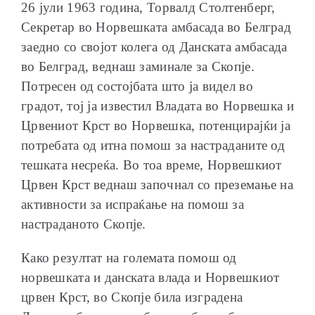
26 јули 1963 година, Торвалд Столтенберг,
Секретар во Норвешката амбасада во Белград
заедно со својот колега од Данската амбасада
во Белград, веднаш заминале за Скопје.
Потресен од состојбата што ја видел во
градот, тој ја известил Владата во Норвешка и
Црвениот Крст во Норвешка, потенцирајќи ја
потребата од итна помош за настраданите од
тешката несреќа. Во тоа време, Норвешкиот
Црвен Крст веднаш започнал со преземање на
активности за испраќање на помош за
настраданото Скопје.
Како резултат на големата помош од
норвешката и данската влада и Норвешкиот
црвен Крст, во Скопје била изградена