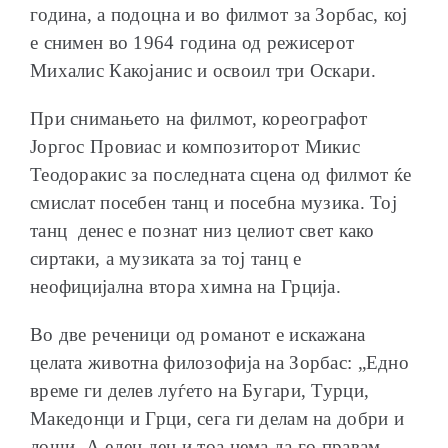
година, а подоцна и во филмот за Зорбас, кој
е снимен во 1964 година од режисерот
Михалис Какојанис и освоил три Оскари.
При снимањето на филмот, кореографот
Јоргос Провиас и композиторот Микис
Теодоракис за последната сцена од филмот ќе
смислат посебен танц и посебна музика. Тој
танц денес е познат низ целиот свет како
сиртаки, а музиката за тој танц е
неофицијална втора химна на Грција.
Во две реченици од романот е искажана
целата животна филозофија на Зорбас: „Едно
време ги делев луѓето на Бугари, Турци,
Македонци и Грци, сега ги делам на добри и
лоши. А еден ден и тоа нема да го правам,