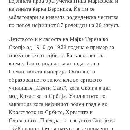
нејзината прва братучетка Пина Марковска и
нејзината ќерка Вероника. Ќе им се
заблагодари за нивната роденденска честитка
по повод нејзиниот 87 роденден на 26 август.
Детството и младоста на Мајка Тереза во
Скопје од 1910 до 1928 година е пример за
севкупните состојби на Балканот во тоа
време. Таа се родила како поданик на
Османлиската империја. Основното
образование го започнала во српското
училиште „Свети Сава“, кога Скопје е дел
мод Кралството Србија. Училиштето го
завршила кога нејзиниот роден град е во
Кралството на Србите, Хрватите и
Словенците. Пред да го напушти Скопје во
1928 година, без да патува веќе променила