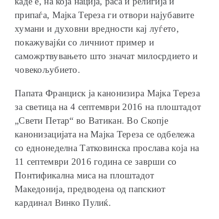
каде е, на која нација, раса и религија и
припаѓа, Мајка Тереза ги отвори најубавите
хумани и духовни вредности кај луѓето,
покажувајќи со личниот пример и
саможртвувањето што значат милосрдието и
човекољубието.
Папата Франциск ја канонизира Мајка Тереза
за светица на 4 септември 2016 на плоштадот
„Свети Петар“ во Ватикан. Во Скопје
канонизацијата на Мајка Тереза се одбележа
со еднонеделна Татковинска прослава која на
11 септември 2016 година се заврши со
Понтификална миса на плоштадот
Македонија, предводена од папскиот
кардинал Винко Пулиќ.