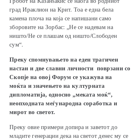
Гробот на Казанѕакис се наоѓа во родниот
град Ираклион на Крит. Тоа е една бела
камена плоча на која се напишани само
зборовите на Зорбас: „Не се надевам на
ништо/Не се плашам од ништо/Слободен
сум“.
Преку спомнувањето на еден трагичен
настан и две славни личности поврзани со
Скопје на овој Форум се укажува на
моќта и значењето на културната
дипломатија, односно „меката моќ“,
неопходната меѓународна соработка и
мирот во светот.
Преку овие примери допира и заветот до
младите генерации дека на светот денес му се