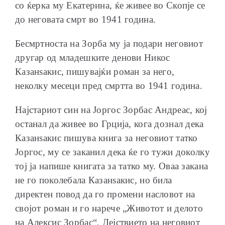
со ќерка му Екатерина, ќе живее во Скопје се
до неговата смрт во 1941 година.
Бесмртноста на Зорба му ја подари неговиот
другар од младешките денови Никос
Казанѕакис, пишувајќи роман за него,
неколку месеци пред смртта во 1941 година.
Најстариот син на Јоргос Зорбас Андреас, кој
останал да живее во Грција, кога дознал дека
Казанѕакис пишува книга за неговиот татко
Јоргос, му се заканил дека ќе го тужи доколку
тој ја напише книгата за татко му. Оваа закана
не го поколебала Казанѕакис, но била
директен повод да го промени насловот на
својот роман и го нарече „Животот и делото
на Алексис Зорбас“. Дејствието на неговиот