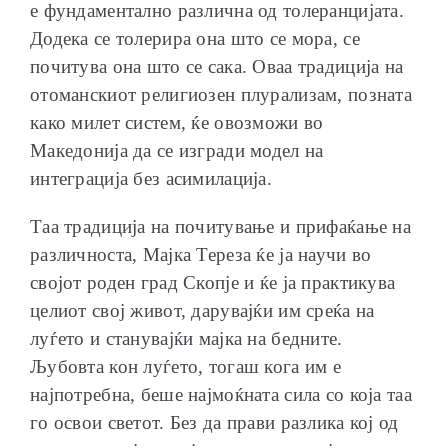
е фундаментално различна од толеранцијата.
Додека се толерира она што се мора, се
почитува она што се сака. Оваа традиција на
отоманскиот религиозен плурализам, позната
како милет систем, ќе овозможи во
Македонија да се изгради модел на
интеграција без асимилација.
Таа традиција на почитување и прифаќање на
различноста, Мајка Тереза ќе ја научи во
својот роден град Скопје и ќе ја практикува
целиот свој живот, дарувајќи им среќа на
луѓето и станувајќи мајка на бедните.
Љубовта кон луѓето, тогаш кога им е
најпотребна, беше најмоќната сила со која таа
го освои светот. Без да прави разлика кој од