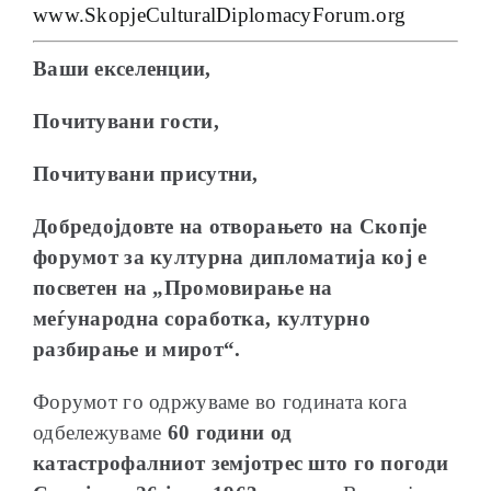
www.SkopjeCulturalDiplomacyForum.org
Ваши екселенции,
Почитувани гости,
ОБРАЌАЊА
Почитувани присутни,
Добредојдовте на отворањето на Скопје
форумот за културна дипломатија кој е
ШКОЛА ЗА МЛАДИ ЛИДЕРИ
посветен на „Промовирање на
меѓународна соработка, културно
разбирање и мирот“.
Форумот го одржуваме во годината кога
ПРМ 2009-2019
одбележуваме
60 години од
катастрофалниот земјотрес што го погоди