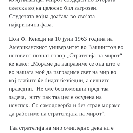
светска војна целосно бил загрозен.
Студената војна доаѓала во својата
најкритична фаза.
Џон Ф. Кенеди на 10 јуни 1963 година на
Американскиот универзитет во Вашингтон во
неговиот познат говор „Стратегија на мирот“
ќе каже: „Мораме да направиме се она што е
во нашата моќ да изградиме свет на мир во
кој слабите ќе бидат безбедни, а силните
праведни. Не сме беспомошни пред таа
задача, ниту пак таа цел е осудена на
неуспех. Со самодоверба и без страв мораме
да работиме на стратегијата на мирот“.
Таа стратегија на мир очигледно дека ни е