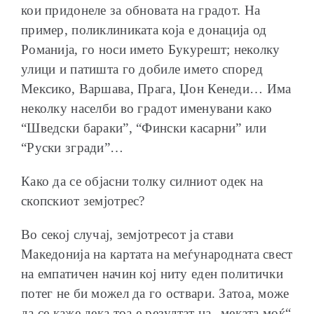
кои придонеле за обновата на градот. На
пример, поликлиниката која е донација од
Романија, го носи името Букурешт; неколку
улици и патишта го добиле името според
Мексико, Варшава, Прага, Џон Кенеди… Има
неколку населби во градот именувани како
“Шведски бараки”, “Фински касарни” или
“Руски згради”…
Како да се објасни толку силниот одек на
скопскиот земјотрес?
Во секој случај, земјотресот ја стави
Македонија на картата на меѓународната свест
на емпатичен начин кој ниту еден политички
потег не би можел да го оствари. Затоа, може
да се каже дека тоа е резултат на „меката моќ“