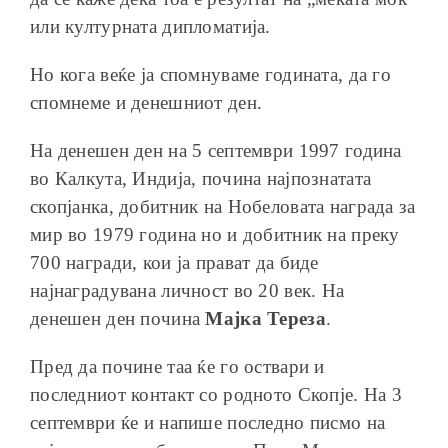
или културната дипломатија.
Но кога веќе ја спомнуваме годината, да го
спомнеме и денешниот ден.
На денешен ден на 5 септември 1997 година
во Калкута, Индија, почина најпознатата
скопјанка, добитник на Нобеловата награда за
мир во 1979 година но и добитник на преку
700 награди, кои ја прават да биде
најнаградувана личност во 20 век. На
денешен ден почина
Мајка Тереза
.
Пред да почине таа ќе го оствари и
последниот контакт со родното Скопје. На 3
септември ќе и напише последно писмо на