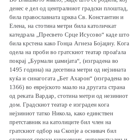
денес е дел од централниот градски плоштад,
била православната црква Св. Константин и
Елена, на стотина метри била католичкат
катедрала „Пресвето Срце Исусово“ каде што
била крстена како Гонџа Агнеза Бојаџиу. Кога
одела на проби во гратскиот театар проаѓала
покрај „Бурмали џамијата“, (изградена во
1495 година) на десетина метри од нејзината
куќа и синагогата „Бет Ахарон“ (изградена во
1366) во еврејското маало на другата страна
од реката Вардар, стотина метри од незиниот
дом. Градскиот театар е изграден кога
нејзиниот татко Никола, како единствен
претставник на католиците бил член на
гратскиот одбор на Скопје а оснивач бил
славниот српски книжевник, интелектуалец и