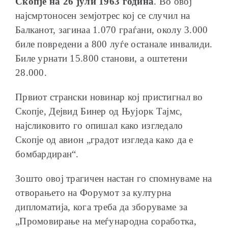
Скопје на 26 јули 1963 година
. Во овој
најсмртоносен земјотрес кој се случил на
Балканот, загинаа 1.070 граѓани, околу 3.000
биле повредени а 800 луѓе останале инвалиди.
Биле урнати 15.800 станови, а оштетени
28.000.
Првиот странски новинар кој пристигнал во
Скопје, Дејвид Бинер од Њујорк Тајмс,
најсликовито го опишал како изгледало
Скопје од авион „градот изгледа како да е
бомбардиран“.
Зошто овој трагичен настан го спомнуваме на
отворањето на Форумот за културна
дипломатија, кога треба да зборуваме за
„Промовирање на меѓународна соработка,