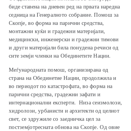
биде ставена на дневен ред на првата наредна
седница на Генералното собрание. Помош за
Скопје, во форма на парични средства,
монтажни куќи и градежни материјали,
медицински, инженерски и градежни тимови
и други материјали била понудена речиси од
сите земји членки на Обединетите Нации.
Меѓународната помош, организирана од
страна на Обединетие Нации, продолжила и
во периодот по катастрофата, во форма на
парични средства, градежни зафати и
интернационални експерти. Низа сеизмолози,
хидролози, урбанисти и архитекти од целиот
свет, се здружиле со заедничка цел за
постземјотресната обнова на Скопје. Од овие