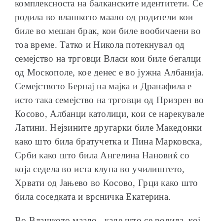
комплексноста на балканските идентитети. Се
родила во влашкото маало од родители кои
биле во мешан брак, кои биле вообичаени во
тоа време. Татко и Никола потекнувал од
семејство на трговци Власи кои биле бегалци
од Москополе, кое денес е во јужна Албанија.
Семејството Бернај на мајка и Дранафила е
исто така семејство на трговци од Призрен во
Косово, Албанци католици, кои се нарекувале
Латини. Нејзините другарки биле Македонки
како што била братучетка и Пина Марковска,
Срби како што била Ангелина Нановиќ со
која седела во иста клупа во училиштето,
Хрвати од Јањево во Косово, Грци како што
била соседката и врсничка Екатерина.
Во Влашкото маало, ,каде што се родила, кој