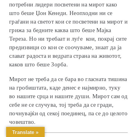
потребни лидери посветени на мирот како
што беше Џон Кенеди. Неопходни ни се
граѓани на светот кои се посветени на мирот и
грижа за бедните каква што беше Мајка
Тереза. Но ни требаат и луѓе кои, покрај сите
предизвици со кои се соочуваме, знаат да ја
слават радоста и ведрата страна на животот,
каков што беше Зорба.
Мирот не треба да се бара во гласната тишина
на гробиштата, каде денес е најмирно, туку
во нашите срца и нашите души. Мирот сам од
себе не се случува, тој треба да се гради,
почнувајќи од секој поединец, па се до целото
човештво.
Translate »