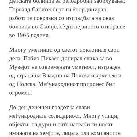
Детската болница за белодробни заболувања.
Торвалд Столтенберг ги координирал
работите поврзани со изградбата на оваа
болница во Скопје, сè до нејзиното отворање
во 1965 година.
Многу уметници од светот поклониле свои
дела. Пабло Пикасо донирал слика за во
Музејот на современата уметност, изграден
од страна на Владата на Полска и архитекти
од Полска. Меѓународниот придонес бил
огромен.
До ден денешен градот ја слави
меѓународната солидарност. Многу улици,
објекти, па дури и сите населби ги носат
имињата на земјите, лицата или компаниите