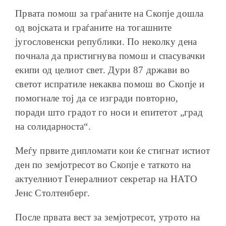
Првата помош за граѓаните на Скопје дошла
од војската и граѓаните на тогашните
југословенски републики. По неколку дена
почнала да пристигнува помош и спасувачки
екипи од целиот свет. Дури 87 држави во
светот испратиле некаква помош во Скопје и
помогнале тој да се изгради повторно,
поради што градот го носи и епитетот „град
на солидарноста“.
Меѓу првите дипломати кои ќе стигнат истиот
ден по земјотресот во Скопје е таткото на
актуелниот Генералниот секретар на НАТО
Јенс Столтенберг.
После првата вест за земјотресот, утрото на