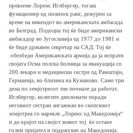
превземе Лоренс Иглбергер, тогаш
функционер од понизок ранг, дежурен за
време на викендот во американската амбасада
во Белград. Подоцна тој ќе биде американски
амбасадор во Југославија од 1977 до 1981 и
ќе биде државен секретар на САД. Тој ќе
обезбеди Американската армија да ја испрати
својата Осма полска болница за евакуација со
200 лекари и медицински сестри од Рамштајн,
Германија, во близина на Куманово. Само три
дена по земјотресот тие почнале да работат.
Иглбергер, колегите дипломати поради
неговиот сестран ангажман во скопскиот
земјотреа го нарекле „Лоренс од Македонија“
и до крајот на својот живот тој ќе остане
голем пријател и подржувач на Македонија.