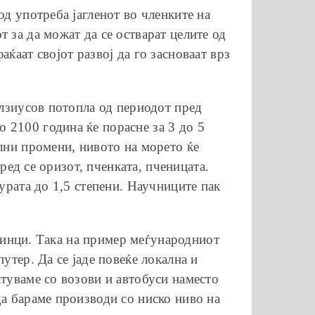
од употреба јагленот во членките на
 за да можат да се остварат целите од
ќаат својот развој да го засноваат врз
елзиусов потопла од периодот пред
 2100 година ќе порасне за 3 до 5
ални промени, нивото на морето ќе
пред се оризот, пченката, пченицата.
урата до 1,5 степени. Научниците пак
оединци. Така на пример меѓународниот
утер. Да се јаде повеќе локална и
атуваме со возови и автобуси наместо
да бараме производи со ниско ниво на