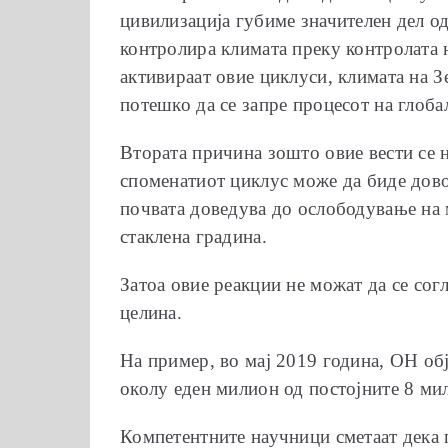
цивилизација губиме значителен дел од
контролира климата преку контролата н
активираат овие циклуси, климата на З
потешко да се запре процесот на глоб
Втората причина зошто овие вести се 
споменатиот циклус може да биде дово
почвата доведува до ослободување на 
стаклена градина.
Затоа овие реакции не можат да се сог
целина.
На пример, во мај 2019 година, ОН обј
околу еден милион од постојните 8 ми
Компетентните научници сметаат дека г