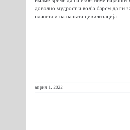
имаме време да ги избегнеме најлошит
доволно мудрост и волја барем да ги 
планета и на нашата цивилизација.
април 1, 2022