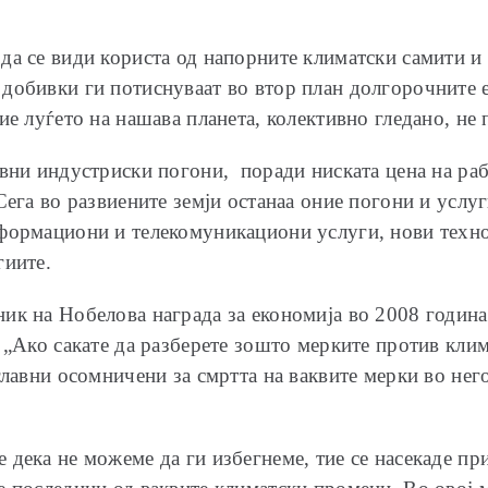
да се види користа од напорните климатски самити и
 добивки ги потиснуваат во втор план долгорочните
ие луѓето на нашава планета, колективно гледано, не
авни индустриски погони, поради ниската цена на раб
Сега во развиените земји останаа оние погони и услу
формациони и телекомуникациони услуги, нови техно
гиите.
ик на Нобелова награда за економија во 2008 година
„Ако сакате да разберете зошто мерките против клим
главни осомничени за смртта на ваквите мерки во него
дека не можеме да ги избегнеме, тие се насекаде при