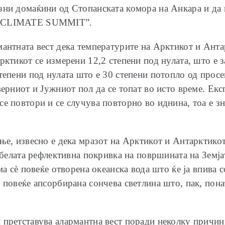
зни домаќини од Стопанската комора на Анкара и да
CO-CLIMATE SUMMIT”.
мантната вест дека температурите на Арктикот и Анта
рктикот се измерени 12,2 степени под нулата, што е з
тепени под нулата што е 30 степени потопло од просе
верниот и Јужниот пол да се топат во исто време. Екс
е повтори и се случува повторно во иднина, тоа е зн
ње, извесно е дека мразот на Арктикот и Антарктикот 
 белата рефлективна покривка на површината на Земја
ма сѐ повеќе отворена океанска вода што ќе ја впива 
е повеќе апсорбирана сончева светлина што, пак, по
 претставува алармантна вест поради неколку причини