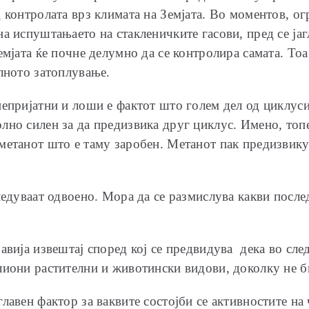
 контролата врз климата на Земјата. Во моментов, ог
а испуштањаето на стакленичките гасови, пред се јаг
емјата ќе почне делумно да се контролира самата. То
алното затоплување.
непријатни и лоши е фактот што голем дел од циклуси
лно силен за да предизвика друг циклус. Имено, топе
метанот што е таму заробен. Метанот пак предизвику
ледуваат одвоено. Мора да се размислува какви после
авија извештај според кој се предвидува дека во сле
лиони растителни и животински видови, доколку не б
лавен фактор за ваквите состојби се активностите на