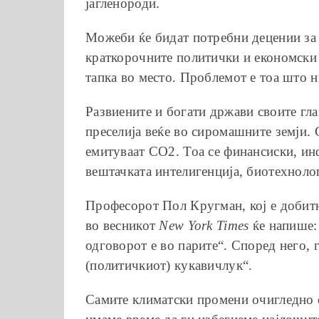
јагленороди.
Можеби ќе бидат потребни децении за 
краткорочните политички и економски
тапка во место. Проблемот е тоа што н
Развиените и богати држави своите гл
преселија веќе во сиромашните земји. 
емитуваат СО2. Тоа се финансиски, ин
вештачката интелигенција, биотехноло
Професорот Пол Кругман, кој е добитн
во весникот
New York Times
ќе напише: 
одговорот е во парите“. Според него, 
(политичкиот) кукавичлук“.
Самите климатски промени очигледно е 