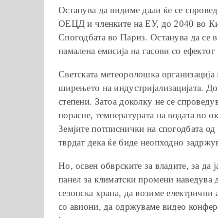
Останува да видиме дали ќе се спровед
ОЕЦД и членките на ЕУ, до 2040 во Кин
Спогодбата во Париз. Останува да се в
намалена емисија на гасови со ефектот
Светската метеоролошка организација н
ширењето на индустријализацијата. До
степени. Затоа доколку не се спроведу
порасне, температурата на водата во ок
Земјите потписнички на спогодбата од 
тврдат дека ќе биде неопходно задржув
Но, освен обврските за владите, за да
панел за климатски промени наведува д
сезонска храна, да возиме електрични 
со авиони, да одржуваме видео конфере