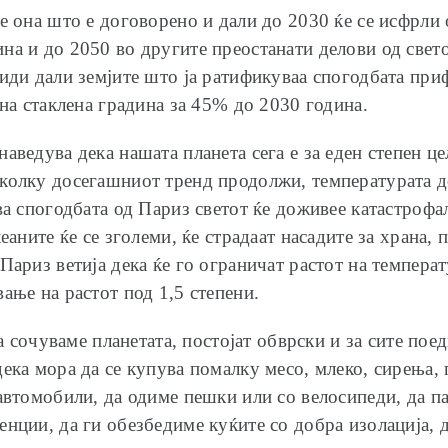
е она што е договорено и дали до 2030 ќе се исфрли 
а и до 2050 во другите преостанати делови од светот
иди дали земјите што ја ратификуваа спогодбата прифа
 на стаклена градина за 45% до 2030 година.
аведува дека нашата планета сега е за еден степен ц
колку досегашниот тренд продолжи, температурата до
ва спогодбата од Париз светот ќе доживее катастроф
еаните ќе се зголеми, ќе страдаат насадите за храна, 
Париз ветија дека ќе го ограничат растот на температ
ање на растот под 1,5 степени.
 ја сочуваме планетата, постојат обврски и за сите п
ека мора да се купува помалку месо, млеко, сирења, п
автомобили, да одиме пешки или со велосипеди, да п
нции, да ги обезбедиме куќите со добра изолација, 