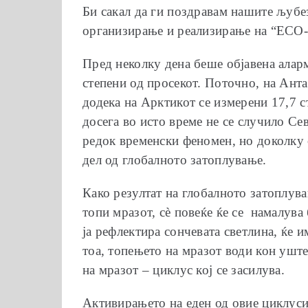
Би сакал да ги поздравам нашите љубе
организирање и реализирање на “E
Пред неколку дена беше објавена алар
степени од просекот. Поточно, на Анта
додека на Арктикот се измерени 17,7 с
досега во исто време не се случило Се
редок временски феномен, но доколку с
дел од глобалното затоплување.
Како резултат на глобалното затоплува
топи мразот, сѐ повеќе ќе се намалува
ја рефлектира сончевата светлина, ќе и
тоа, топењето на мразот води кон ушт
на мразот – циклус кој се засилува.
Активирањето на еден од овие циклуси