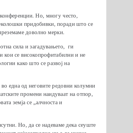
 конференции. Но, многу често,
 еколошки придобивки, поради што се
 преземаме доволно мерки.
отна сила и загадувањето, ги
ги кои се високопрофитабилни и не
логии како што се развој на
 во една од неговите редовни колумни
атските промени наидуваат на отпор,
вата земја се „алчноста и
сутни. Но, да се надеваме дека сеуште