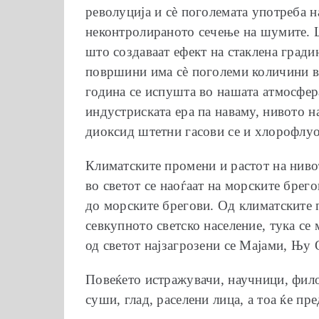
револуција и сѐ поголемата употреба н
неконтролираното сечење на шумите. Ш
што создаваат ефект на стаклена град
површини има сѐ поголеми количини в
година се испушта во нашата атмосфер
индустриската ера па наваму, нивото н
диоксид штетни гасови се и хлорофлу
Климатските промени и растот на ниво
во светот се наоѓаат на морските брег
до морските брегови. Од климатските 
севкупното светско население, тука с
од светот најзагрозени се Мајами, Њу
Повеќето истражувачи, научници, фило
суши, глад, раселени лица, а тоа ќе п