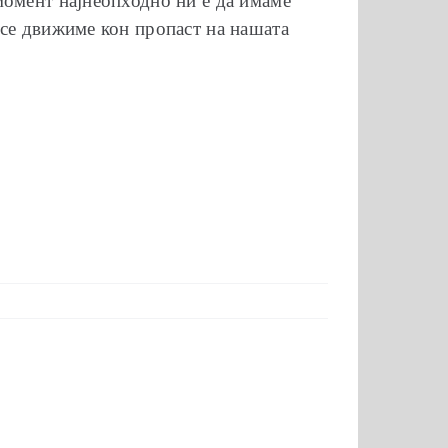
момент најнеопходно ни е да имаме
 се движиме кон пропаст на нашата