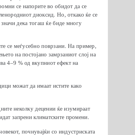
ромни се напорите во обидот да се
ленородниот диоксид. Но, откако ќе се
а значи дека тогаш ќе биде многу
те се меѓусебно поврзани. На пример,
њето на постојано замрзаниот слој на
ва 4–9 % од вкупниот ефект на
дици можат да имаат истите како
дните неколку децении ќе изумираат
идат запрени климатските промени.
 човекот, почнувајќи со индустриската