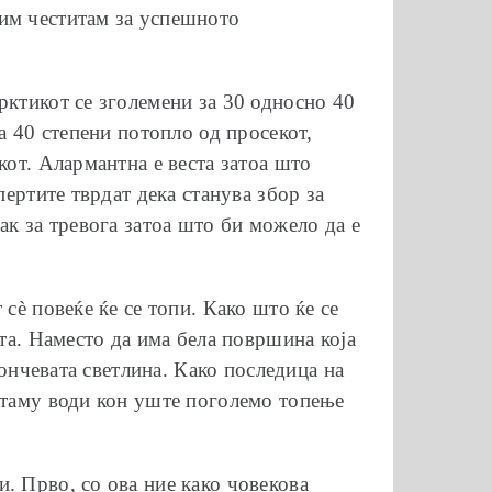
 им честитам за успешното
рктикот се зголемени за 30 односно 40
а 40 степени потопло од просекот,
кот. Алармантна е веста затоа што
пертите тврдат дека станува збор за
ак за тревога затоа што би можело да е
сѐ повеќе ќе се топи. Како што ќе се
та. Наместо да има бела површина која
сончевата светлина. Како последица на
натаму води кон уште поголемо топење
. Прво, со ова ние како човекова