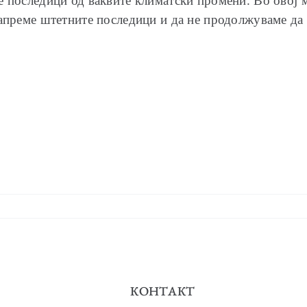
е последици од ваквите климатски промени. Во овој 
запреме штетните последици и да не продолжуваме да
КОНТАКТ