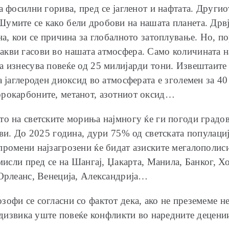
а фосилни горива, пред се јагленот и нафтата. Другио
умите се како бели дробови на нашата планета. Дрвј
ина, кои се причина за глобалното затоплување. Но, 
акви гасови во нашата атмосфера. Само количината на
а изнесува повеќе од 25 милијарди тони. Извештаите
а јаглероден диоксид во атмосферата е зголемен за 40
орокарбоните, метанот, азотниот оксид…
то на светските мориња најмногу ќе ги погоди градо
ови. До 2025 година, дури 75% од светската популаци
промени најзагрозени ќе бидат азиските мегалополис
е мисли пред се на Шангај, Џакарта, Манила, Банког
 Орлеанс, Венеција, Александрија…
зофи се согласни со фактот дека, ако не преземеме н
редизвика уште повеќе конфликти во наредните децени