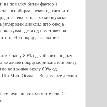
т, не помалку битен фактор е
ата апсорбираат некои од гасовите
поради сечењето на големи шумски
 јаглероден диоксид што секоја
 покажуваат дека од почетокот на
 отсто. Но покрај јаглеродниот
вите. Околу 80% од урбаните подрачја
ја ќе живее покрај морињата или близу
и во кои живее околу 60% од
, Хо Ши Мин, Осака… Во другите делови
ешто веднаш, ќе има уште повеќе
и.