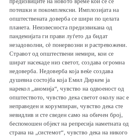
предизвиците на новото време кои се сè
потешки и покомплексни. Имплозијата на
општествената доверба се шири по целата
планета. Неизвесноста предизвикана од
пандемијата ги прави луѓето да бидат
незадоволни, сè понервозни и растревожени.
Стравот од општествени немири, кои се
шират насекаде низ светот, создава огромна
недоверба. Недоверба која веќе создава
душевна состојба која Емил Диркем ја
нарекол „аномија“, чувство на одвоеност од
општеството, чувство дека светот околу нас е
неправеден и корумпиран, чувство дека сте
невидлив и сте сведен само на обичен број,
беспомошен објект на репресија наметната од
страна на „системот“, чувство дека на никого