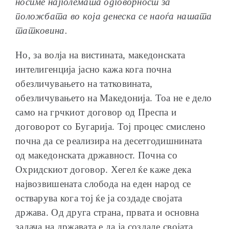
носиме најголемата одговорност за
положбата во која денеска се наоѓа нашата
татковина.
Но, за волја на вистината, македонската
интелигенција јасно кажа кога почна
обезличувањето на татковината,
обезличувањето на Македонија. Тоа не е дело
само на грчкиот договор од Преспа и
договорот со Бугарија. Тој процес смислено
почна да се реализира на десетгодишнината
од македонската државност. Почна со
Охридскиот договор. Хегел ќе каже дека
највозвишената слобода на еден народ се
остварува кога тој ќе ја создаде својата
држава. Од друга страна, првата и основна
задача на државата е да ја создаде својата