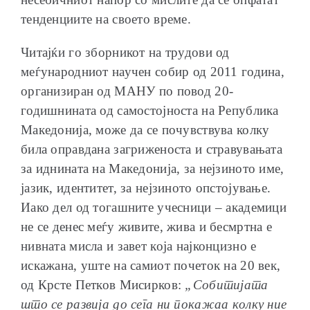
тенденциите на своето време.
Читајќи го зборникот на трудови од
меѓународниот научен собир од 2011 година,
организиран од МАНУ по повод 20-
годишнината од самостојноста на Република
Македонија, може да се почувствува колку
била оправдана загриженоста и стравувањата
за иднината на Македонија, за нејзиното име,
јазик, идентитет, за нејзиното опстојување.
Иако дел од тогашните учесници – академици
не се денес меѓу живите, жива и бесмртна е
нивната мисла и завет која најконцизно е
искажана, уште на самиот почеток на 20 век,
од Крсте Петков Мисирков:
„Собитијата
што се развија до сега ни покажаа колку ние