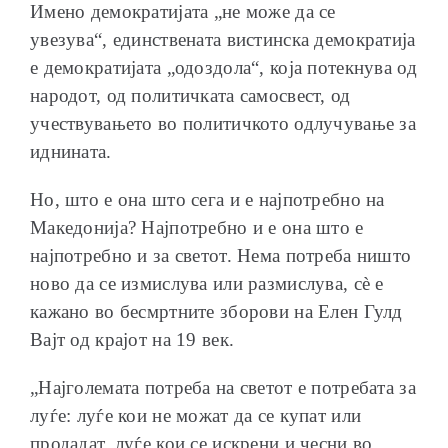
Имено демократијата „не може да се
увезува“, единствената вистинска демократија
е демократијата „одоздола“, која потекнува од
народот, од политичката самосвест, од
учествувањето во политичкото одлучување за
иднината.
Но, што е она што сега и е најпотребно на
Македонија? Најпотребно и е она што е
најпотребно и за светот. Нема потреба ништо
ново да се измислува или размислува, сè е
кажано во бесмртните зборови на Елен Гулд
Вајт од крајот на 19 век.
„Најголемата потреба на светот е потребата за
луѓе: луѓе кои не можат да се купат или
продадат, луѓе кои се искрени и чесни во