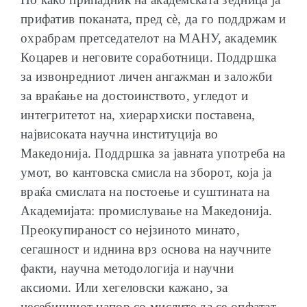
прифатив поканата, пред сè, да го поддржам и
охрабрам претседателот на МАНУ, академик
Коцарев и неговите соработници. Поддршка
за извонредниот личен ангажман и заложби
за враќање на достоинството, угледот и
интегритетот на, хиерархиски поставена,
највисоката научна институција во
Македонија. Поддршка за јавната употреба на
умот, во кантовска смисла на зборот, која ја
враќа смислата на постоење и суштината на
Академијата: промислување на Македонија.
Преокупираност со нејзиното минато,
сегашност и иднина врз основа на научните
факти, научна методологија и научни
аксиоми. Или хегеловски кажано, за
несебичниот напор со мислите да се опфатат