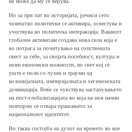
не може да му се верува.
Но за прв пат во историјата, речиси сето
човештво политички се активира, освестува и
учествува во политичка интеракција. Ваквиот
глобален активизам создава нова сила која е
во потрага за почитување на сопствената
свест за себе, за својата посебност, култура и
нови економски можности, во свет кој сè
уште е полн со лузни и трауми од
колонијалната, империјалната и хегемонската
доминација. Веќе се чувствува настапувањето
на пост-глобализацијата во која на нов начин
повторно се отвара прашањето за
националниот идентитет.
Во таква состојба на духот на времето во кое