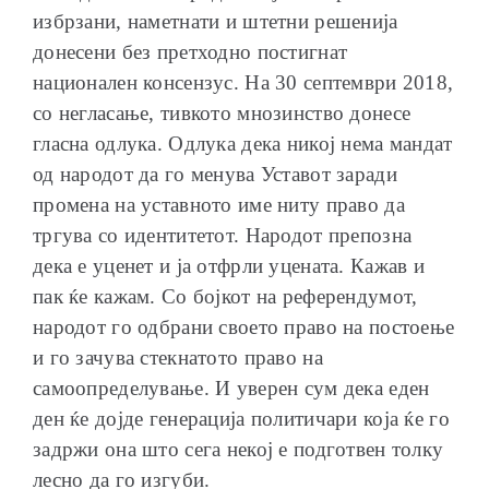
избрзани, наметнати и штетни решенија
донесени без претходно постигнат
национален консензус. На 30 септември 2018,
со негласање, тивкото мнозинство донесе
гласна одлука. Одлука дека никој нема мандат
од народот да го менува Уставот заради
промена на уставното име ниту право да
тргува со идентитетот. Народот препозна
дека е уценет и ја отфрли уцената. Кажав и
пак ќе кажам. Со бојкот на референдумот,
народот го одбрани своето право на постоење
и го зачува стекнатото право на
самоопределување. И уверен сум дека еден
ден ќе дојде генерација политичари која ќе го
задржи она што сега некој е подготвен толку
лесно да го изгуби.