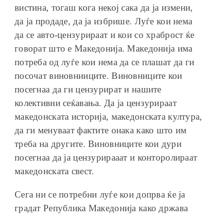
вистина, тогаш кога некој сака да ја измени,
да ја продаде, да ја избрише. Луѓе кои нема
да се авто-цензурираат и кои со храброст ќе
говорат што е Македонија. Македонија има
потреба од луѓе кои нема да се плашат да ги
посочат виновнииците. Виновниците кои
посегнаа да ги цензурират и нашите
колективни сеќавања. Да ја цензурираат
македонската историја, македонската култура,
да ги менуваат фактите онака како што им
треба на другите. Виновниците кои дури
посегнаа да ја цензурирааат и конторолираат
македонската свест.
Сега ни се потребни луѓе кои допрва ќе ја
градат Република Македонија како држава