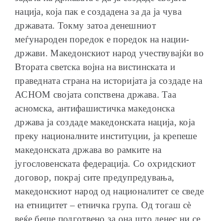
нација, која пак е создадена за да ја чува
државата. Токму затоа денешниот
меѓународен поредок е поредок на нации-
држави. Македонскиот народ учествувајќи во
Втората светска војна на вистинската и
праведната страна на историјата ја создаде на
АСНОМ својата сопствена држава. Таа
асномска, антифашистичка македонска
држава ја создаде македонската нација, која
преку националните институции, ја крепеше
македонската држава во рамките на
југословенската федерација. Со охридскиот
договор, покрај сите предупредувања,
македонскиот народ од националитет се сведе
на етницитет – етничка група. Од тогаш сè
веќе беше подготвено за она што денес ни се