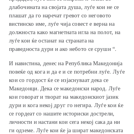
длабочината на својата душа, луѓе кои не се
плашат да го наречат гревот со неговото
вистинско име, луѓе чија совест е верна на
должноста како магнетната игла на полот, на
луѓе кои ќе останат на страната на
праведноста дури и ако небото се сруши “.
И навистина, денес на Република Македонија
повеќе од кога и да е и се потребни луѓе. Луѓе
кои со гордост ќе се изјаснуваат дека се
Македонци. Дека се македонски народ. Луѓе
кои говорат и творат на македонскиот јазик
дури и кога некој друг го негира. Луѓе кои ќе
се гордеат со нашите историски дострели,
личности и настани кои сега некој сака да ни
ги одземе. Луѓе кои ќе ја шират македонската