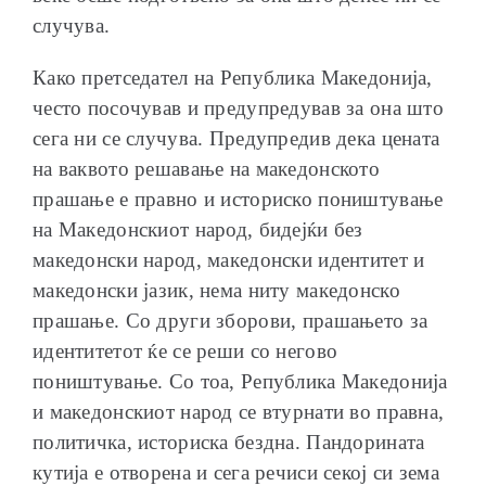
случува.
Како претседател на Република Македонија,
често посочував и предупредував за она што
сега ни се случува. Предупредив дека цената
на ваквото решавање на македонското
прашање е правно и историско поништување
на Македонскиот народ, бидејќи без
македонски народ, македонски идентитет и
македонски јазик, нема ниту македонско
прашање. Со други зборови, прашањето за
идентитетот ќе се реши со негово
поништување. Со тоа, Република Македонија
и македонскиот народ се втурнати во правна,
политичка, историска бездна. Пандорината
кутија е отворена и сега речиси секој си зема