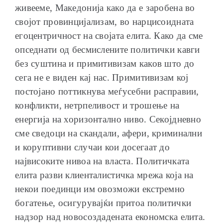
живееме, Македонија како да е заробена во
својот провинцијализам, во нарцисоидната
егоцентричност на својата елита. Како да сме
опседнати од бесмислените политички кавги
без суштина и примитивизам каков што до
сега не е виден кај нас. Примитивизам кој
постојано поттикнува меѓусебни расправии,
конфликти, нетрпеливост и трошење на
енергија на хоризонтално ниво. Секојдневно
сме сведоци на скандали, афери, криминални
и коруптивни случаи кои досегаат до
највисоките нивоа на власта. Политичката
елита разви клиенталистичка мрежа која на
некои поединци им овозможи екстремно
богатење, осигурувајќи притоа политички
надзор над новосоздадената економска елита.