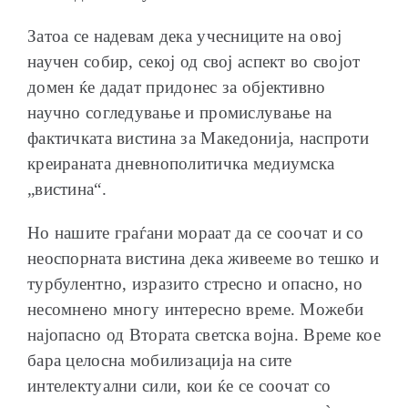
Затоа се надевам дека учесниците на овој
научен собир, секој од свој аспект во својот
домен ќе дадат придонес за објективно
научно согледување и промислување на
фактичката вистина за Македонија, наспроти
креираната дневнополитичка медиумска
„вистина“.
Но нашите граѓани мораат да се соочат и со
неоспорната вистина дека живееме во тешко и
турбулентно, изразито стресно и опаснo, но
несомнено многу интересно време. Можеби
најопасно од Втората светска војна. Време кое
бара целосна мобилизација на сите
интелектуални сили, кои ќе се соочат со