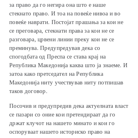
за право да го негира она што е наше
стекнато право. И тоа на повеќе нивоа и во
повеќе наврати. Постојат прашања за кои не
се преговара, стекнати права за кои не се
разговара, црвени линии преку кои не се
преминува. Предупредував дека со
спогодбата од Преспа се става крај на
Република Македонија каква што ја знаеме. И
затоа како претседател на Република
Македонија ниту учествував ниту потпишав
таков договор.
Посочив и предупредив дека актуелната власт
се пазари со оние кои претендираат да го
држат клучот на нашето минато и кои го
оспоруваат нашето историско право на