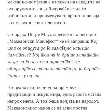
македонскиот јазик е изложен на нападите на
оспорувачите кои, обидувајќи се да го
избришат или преименуваат, вршат опресија
врз македонскиот идентитет.
Со право Петре М. Андреевски во неговиот
„Македонски Манифест“ ќе нè запраша:
Кој
тоа се обидува да го замаглува нашето
паметење? Кој тоа ни го брише минатото
за да ни ја одземе и иднината? Не
обидувајте се никогаш вината да ја барате
подалеку од нас.
Во целиот тој период на премрежја,
предизвици и искушенија, една работа остана
непроменета. А тоа беше волјата на народот.
Македонскиот народ се изјасни против