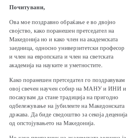
Почитувани,
Ова мое поздравно обраќање е во двојно
својство, како поранешен претседател на
ОБРАЌАЊА
Македонија но и како член на академската
заедница, односно универзитетски професор
и член на европската и член на светската
академија на науките и уметностите.
ШКОЛА ЗА МЛАДИ ЛИДЕРИ
Како поранешен претседател го поздравувам
овој свечен научен собир на МАНУ и ИНИ и
посакувам да стане традиција на пригодно
одбележување на јубилеите на Македонската
држава. Да биде сведоштво за секоја деценија
ПРМ 2009-2019
од опстојувањето на Македонија.
Но како припадник на академската зедница ја