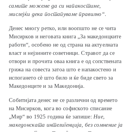
самите можеме да си напакостиме,
мислејќи дека постапуваме правилно“.
Денес многу ретко, или воопшто не се чита
Мисирков и неговата книга „За македонцките
работи“, особено не од страна на актуелната
власт и нејзините советници. Стравот да се
отвори и прочита оваа книга е од сопствената
грижа на совеста затоа што е напакостено и
испогането сè што било и ќе биде свето за
Македонците и за Македонија.
Собитијата денес не се различни од времето
на Мисирков, кога во софиското списание
„Мир“ во 1925 година ќе запише:
Ние,
македонската интелигенција, без сомнение ја