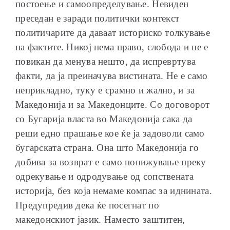
постоење и самоопределување. Невиден
преседан е заради политички контекст
политичарите да даваат историско толкување
на фактите. Никој нема право, слобода и не е
повикан да менува нешто, да испревртува
факти, да ја преиначува вистината. Не е само
неприкладно, туку е срамно и жално, и за
Македонија и за Македонците. Со договорот
со Бугарија власта во Македонија сака да
реши едно прашање кое ќе ја задоволи само
бугарската страна. Она што Македонија го
добива за возврат е само понижување преку
одрекување и одродување од сопствената
историја, без која немаме компас за иднината.
Предупредив дека ќе посегнат по
македонскиот јазик. Наместо заштитен,