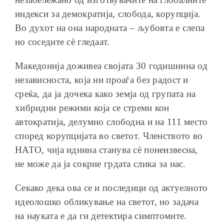
индекси за демократија, слобода, корупција.
Во духот на она народната – љубовта е слепа
но соседите сè гледаат.
Македонија доживеа својата 30 годишнина од
независноста, која ни проаѓа без радост и
среќа, да ја дочека како земја од групата на
хибридни режими која се стреми кон
автократија, делумно слободна и на 111 место
според корупцијата во светот. Членството во
НАТО, чија иднина станува сè понеизвесна,
не може да ја сокрие грдата слика за нас.
Секако дека ова се и последици од актуелното
идеолошко обликување на светот, но задача
на науката е да ги детектира симптомите.