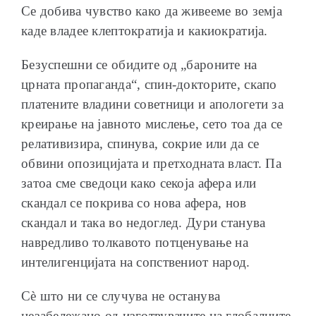
Се добива чувство како да живееме во земја
каде владее клептократија и какиократија.
Безуспешни се обидите од „бароните на
црната пропаганда“, спин-докторите, скапо
платените владини советници и апологети за
креирање на јавното мислење, сето тоа да се
релативизира, спинува, сокрие или да се
обвини опозицијата и претходната власт. Па
затоа сме сведоци како секоја афера или
скандал се покрива со нова афера, нов
скандал и така во недоглед. Дури станува
навредливо толкавото потценување на
интелигенцијата на сопствениот народ.
Сè што ни се случува не останува
незабележано од изготвувачите на глобалните