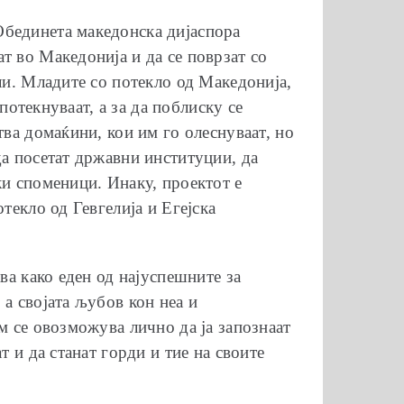
Обединета македонска дијаспора
т во Македонија и да се поврзат со
ли. Младите со потекло од Македонија,
потекнуваат, а за да поблиску се
тва домаќини, кои им го олеснуваат, но
да посетат државни институции, да
ки споменици. Инаку, проектот е
текло од Гевгелија и Егејска
ва како еден од најуспешните за
а својата љубов кон неа и
м се овозможува лично да ја запознаат
т и да станат горди и тие на своите