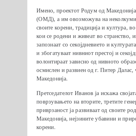
Имено, проектот Родум од Македонија 
(ОМД), а им овозможува на неколкумина
своите корени, традиција и култура, в
кои се родени и живеат во странство, и
запознаат со секојдневието и културат
и збогатуваат нивниот престој и секој
волонтираат зависно од нивното образо
осмислен и развиен од г. Питер Далас,
Македонија.
Претседателот Иванов ја искажа својат
поврзувањето на вторите, третите гене
приврзаност ја развиваат од своите ро
Македонија, нејзините убавини и природ
корени.