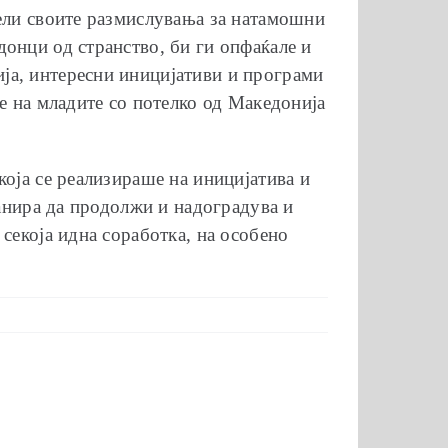
дели своите размислувања за натамошни
онци од странство, би ги опфаќале и
ја, интересни иницијативи и програми
е на младите со потелко од Македонија
која се реализираше на иницијатива и
ланира да продолжи и надоградува и
секоја идна соработка, на особено