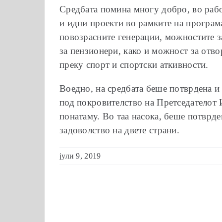
Средбата помина многу добро, во рабо
и идни проекти во рамките на програм
повозрасните генерации, можностите з
за пензионери, како и можност за отво
преку спорт и спортски аткивности.
Воедно, на средбата беше потврдена и 
под покровителство на Претседателот И
понатаму. Во таа насока, беше потврде
задоволство на двете страни.
јули 9, 2019