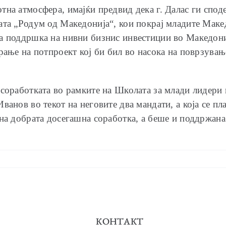
тна атмосфера, имајќи предвид дека г. Далас ги спо
ата „Родум од Македонија“, кои покрај младите Макед
а поддршка на нивни бизнис инвестиции во Македони
рање на потпроект кој би бил во насока на поврзувањ
соработката во рамките на Школата за млади лидери 
ванов во текот на неговите два мандати, а која се п
на добрата досегашна соработка, а беше и поддржана 
КОНТАКТ