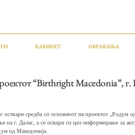
СТИ
КАБИНЕТ
ОБРАЌАЊА
роектот “Birthright Macedonia”, г.
 оствари средба со основачот на проектот „Рoдум од 
ње на г. Далас, а се освари со цел информирање за ак
дум од Македонија.