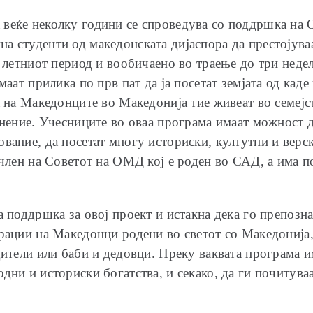
веќе неколку години се спроведува со поддршка на 
 студенти од македонската дијаспора да престојуваа
о летниот период и вообичаено во траење до три неде
маат прилика по прв пат да ја посетат земјата од каде 
а на Македонците во Македонија тие живеат во семејс
днение. Учесниците во оваа програма имаат можност 
вание, да посетат многу историски, култутни и верс
 член на Советот на ОМД кој е роден во САД, а има по
а поддршка за овој проект и истакна дека го препозна
рации на Македонци родени во светот со Македонија, 
дители или баби и дедовци. Преку ваквата програма и
ни и историски богатства, и секако, да ги почитуваа