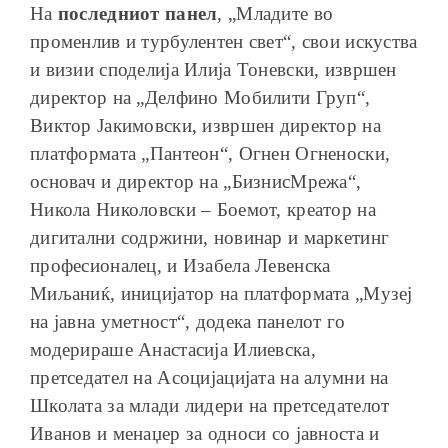
На
последниот панел
, „Младите во
променлив и турбулентен свет“, свои искуства
и визии споделија Илија Тоневски, извршен
директор на „Делфино Мобилити Груп“,
Виктор Јакимовски, извршен директор на
платформата „Пантеон“, Огнен Огненоски,
основач и директор на „БизнисМрежа“,
Никола Николовски – Боемот, креатор на
дигитални содржини, новинар и маркетинг
професионалец, и Изабела Левенска
Миљаниќ, иницијатор на платформата „Музеј
на јавна уметност“, додека панелот го
модерираше Анастасија Илиевска,
претседател на Асоцијацијата на алумни на
Школата за млади лидери на претседателот
Иванов и менаџер за односи со јавноста и