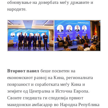
обновување на довербата меѓу државите и
народите.
Вториот панел
беше посветен на
економскиот развој на Кина, регионалната
поврзаност и соработката меѓу Кина и
земјите од Централна и Источна Европа.
Своите гледишта ги споделија првиот
македонски амбасадор во Народна Република