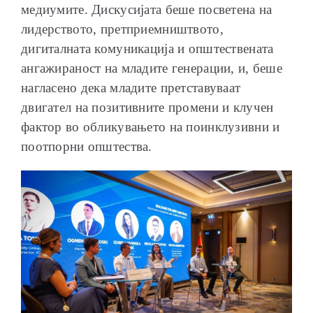
медиумите. Дискусијата беше посветена на
лидерството, претприемништвото,
дигиталната комуникација и општествената
ангажираност на младите генерации, и, беше
нагласено дека младите претставуваат
двигател на позитивните промени и клучен
фактор во обликувањето на поинклузивни и
поотпорни општества.