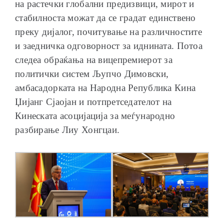
на растечки глобални предизвици, мирот и
стабилноста можат да се градат единствено
преку дијалог, почитување на различностите
и заедничка одговорност за иднината. Потоа
следеа обраќања на вицепремиерот за
политички систем Љупчо Димовски,
амбасадорката на Народна Република Кина
Џијанг Сјаојан и потпретседателот на
Кинеската асоцијација за меѓународно
разбирање Лиу Хонгцаи.