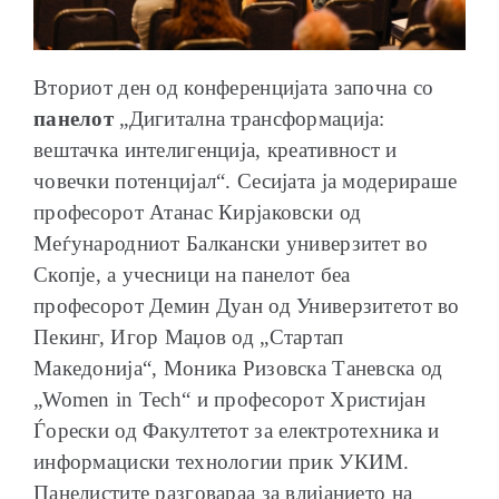
Вториот ден од конференцијата започна со
панелот
„Дигитална трансформација:
вештачка интелигенција, креативност и
човечки потенцијал“. Сесијата ја модерираше
професорот Атанас Кирјаковски од
Меѓународниот Балкански универзитет во
Скопје, а учесници на панелот беа
професорот Демин Дуан од Универзитетот во
Пекинг, Игор Маџов од „Стартап
Македонија“, Моника Ризовска Таневска од
„Women in Tech“ и професорот Христијан
Ѓорески од Факултетот за електротехника и
информациски технологии прик УКИМ.
Панелистите разговараа за влијанието на