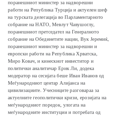
поранешниот министер за надворешни
работи на Република Турција и актуелен шеф
на турската делегација во Парламентарното
собрание на НАТО, Мевлут Чавушоглу,
поранешниот претседател на Генералното
собрание на Обединетите нации, Вук Јеремиќ,
поранешниот министер за надворешни и
европски работи на Република Хрватска,
Миро Ковач, и кинескиот инвеститор и
политички аналитичар Ерик Ли, додека
модератор на сесијата беше Иван Иванов од
Меѓународниот центар Алијанса на
цивилизациите. Учесниците разговараа за
актуелните геополитички кризи, ерозијата на
меѓународниот поредок, улогата на
меѓународните институции и потребата од