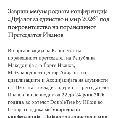
Заврши меѓународната конференција
„Дијалог за единство и мир 2026“ под
покровителство на поранешниот
ОБРАЌАЊА
Претседател Иванов
Во организација на Кабинетот на
поранешниот претседател на Република
Македонија д-р Ѓорге Иванов,
ШКОЛА ЗА МЛАДИ ЛИДЕРИ
Меѓународниот центар Алијанса на
цивилизациите и Асоцијацијата на алумнисти
на Школата за млади лидери на Претседателот
Иванов, во периодот од
22 до 24 јуни 2026
ПРМ 2009-2019
година
во хотелот DoubleTree by Hilton во
Скопје се одржа
меѓународната
конференција „Дијалог за единство и мир