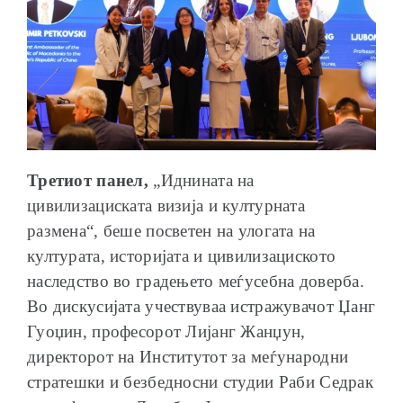
Третиот панел,
„Иднината на
цивилизациската визија и културната
размена“, беше посветен на улогата на
културата, историјата и цивилизациското
наследство во градењето меѓусебна доверба.
Во дискусијата учествуваа истражувачот Џанг
Гуоџин, професорот Лијанг Жанџун,
директорот на Институтот за меѓународни
стратешки и безбедносни студии Раби Седрак