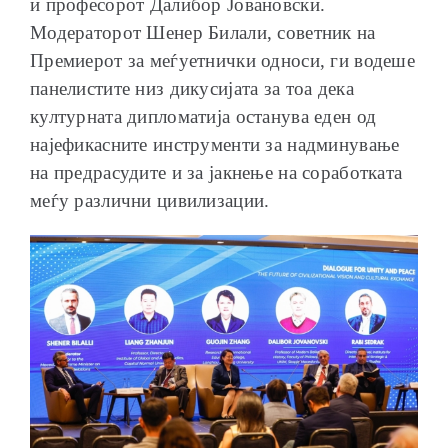
и професорот Далибор Јовановски.
Модераторот Шенер Билали, советник на
Премиерот за меѓуетнички односи, ги водеше
панелистите низ дикусијата за тоа дека
културната дипломатија останува еден од
најефикасните инструменти за надминување
на предрасудите и за јакнење на соработката
меѓу различни цивилизации.