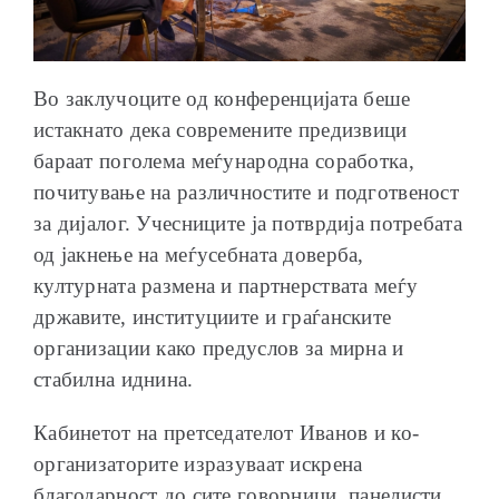
Во заклучоците од конференцијата беше
истакнато дека современите предизвици
бараат поголема меѓународна соработка,
почитување на различностите и подготвеност
за дијалог. Учесниците ја потврдија потребата
од јакнење на меѓусебната доверба,
културната размена и партнерствата меѓу
државите, институциите и граѓанските
организации како предуслов за мирна и
стабилна иднина.
Кабинетот на претседателот Иванов и ко-
организаторите изразуваат искрена
благодарност до сите говорници, панелисти,