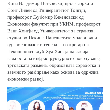
Кина Владимир Петковски, професорката
Сонг Лилеи од Универзитетот Тонгџи,
професорот Љубомир Кекеновски од
Економски факултет при УКИМ, професорот
Ванг Хонгји од Универзитетот за странски
студии во Пекинг. Панелистите модерирани
од коосновачот и генерален секретар на
Пекиншкиот клуб Хуа Хан, ја нагласија
важноста на инфраструктурното поврзување,
трговската размена, образовната соработка и
заемното разбирање како основа за одржлив
економски развој.