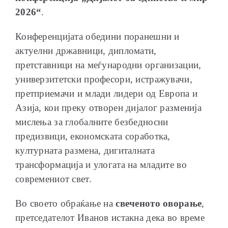
2026“
.
Конференцијата обедини поранешни и
актуелни државници, дипломати,
претставници на меѓународни организации,
универзитетски професори, истражувачи,
претприемачи и млади лидери од Европа и
Азија, кои преку отворен дијалог разменија
мислења за глобалните безбедносни
предизвици, економската соработка,
културната размена, дигиталната
трансформација и улогата на младите во
современиот свет.
Во своето обраќање на
свеченото оворање
,
претседателот Иванов истакна дека во време