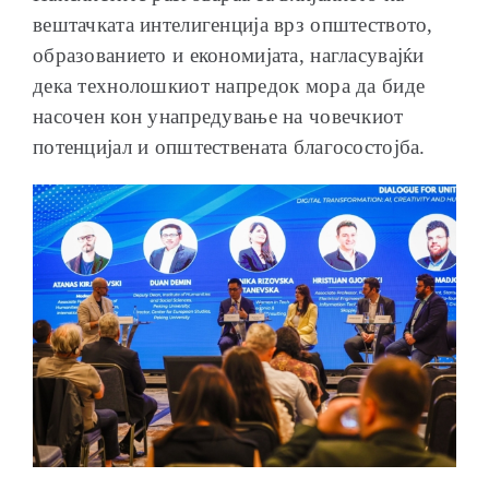
вештачката интелигенција врз општеството,
образованието и економијата, нагласувајќи
дека технолошкиот напредок мора да биде
насочен кон унапредување на човечкиот
потенцијал и општествената благосостојба.