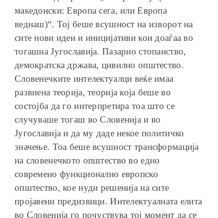
македонски: Европа сега, или Европа
веднаш)“. Тој беше всушност на изворот на
сите нови идеи и иницијативи кои доаѓаа во
тогашна Југославија. Пазарно стопанство,
демократска држава, цивилно општество.
Словенечките интелектуалци веќе имаа
развиена теорија, теорија која беше во
состојба да го интерпретира тоа што се
случуваше тогаш во Словенија и во
Југославија и да му даде некое политичко
значење. Тоа беше всушност трансформација
на словенечкото општество во едно
современо функционално европско
општество, кое нуди решенија на сите
пројавени предизвици. Интелектуалната елита
во Словенија го почуствува тој момент да се