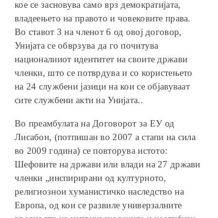
кое се засновува само врз демократијата,
владеењето на правото и човековите права.
Во ставот 3 на членот 6 од овој договор,
Унијата се обврзува да го почитува
националниот идентитет на своите држави
членки, што се потврдува и со користењето
на 24 службени јазици на кои се објавуваат
сите службени акти на Унијата..
Во преамбулата на Договорот за ЕУ од
Лисабон, (потпишан во 2007 а стапи на сила
во 2009 година) се повторува истото:
Шефовите на држави или влади на 27 држави
членки „инспирирани од културното,
религиознои хуманистичко наследство на
Европа, од кои се развиле универзалните