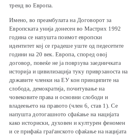
тренд во Европа.
Имено, во преамбулата на Договорот за
Европската унија донесен во Мастрих 1992
година се напушта поимот европски
идентитет кој се градеше уште од педесетите
години на 20 век. Европа, според овој
договор, повеќе не ја поврзува заедничката
историја и цивилизација туку приврзаноста на
државите членки на ЕУ кон принципите на
слобода, демократија, почитување на
човековите права и основни слободи и
владеењето на правото (член 6, став 1). Се
напушта дотогашното сфаќање на нацијата
како историски, духовен и културен феномен
и се прифаќа граѓанското сфаќање на нацијата