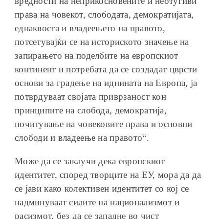
вредности на неприкосновените и неотуѓиви
права на човекот, слободата, демократијата,
еднаквоста и владеењето на правото,
потсетувајќи се на историското значење на
запирањето на поделбите на европскиот
континент и потребата да се создадат цврсти
основи за градење на иднината на Европа, ја
потврдуваат својата приврзаност кон
принципите на слобода, демократија,
почитување на човековите права и основни
слободи и владеење на правото“.
Може да се заклучи дека европскиот
идентитет, според творците на ЕУ, мора да да
се јави како колективен идентитет со кој се
надминуваат силите на национализмот и
расизмот, без да се западне во чист