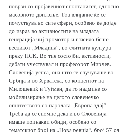
поврзи со пројавениот спонтанитет, односно
масовното движење. Тоа влијание ќе се
почуствува во сите сфери, особено ќе дојде
до израз во активностите на младата
генерација чиј промотор и гласило беше
весникот „Младина“, во елитната култура
преку НСК. Во тие состојби, активности,
дебати учествувал и професорот Мирчев.
Словенија успеа, она што се случуваше во
Србија и во Хрватска, со концептот на
Милошевиќ и Туѓман, да го надмине со
мобилизирање на целото словенечко
општеството со паролата „Европа здај“.
Треба да се спомне дека и во Словенија
имаше поинакви обиди, особено со
тематскиот број на „Нова ревија“, број 57 од