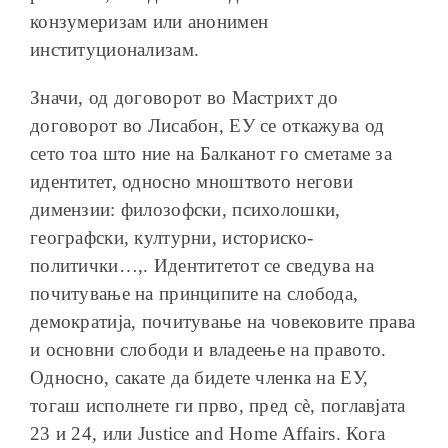
конзумеризам или анонимен
институционализам.
Значи, од договорот во Мастрихт до
договорот во Лисабон, ЕУ се откажува од
сето тоа што ние на Балканот го сметаме за
идентитет, односно мноштвото негови
димензии: филозофски, психолошки,
географски, културни, историско-
политички…,. Идентитетот се сведува на
почитување на принципите на слобода,
демократија, почитување на човековите права
и основни слободи и владеење на правото.
Односно, сакате да бидете членка на ЕУ,
тогаш исполнете ги прво, пред сѐ, поглавјата
23 и 24, или Justice and Home Affairs. Кога