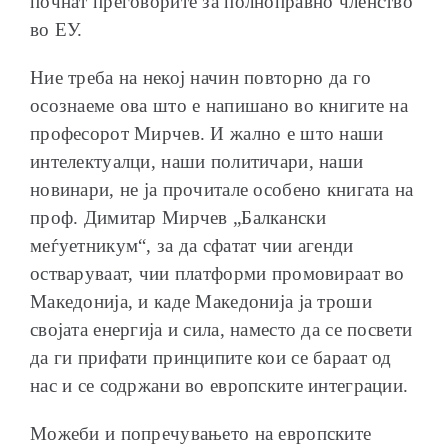
почнат преговорите за полноправно членство
во ЕУ.
Ние треба на некој начин повторно да го
осознаеме ова што е напишано во книгите на
професорот Мирчев. И жално е што наши
интелектуалци, наши политичари, наши
новинари, не ја прочитале особено книгата на
проф. Димитар Мирчев „Балкански
меѓуетникум“, за да сфатат чии агенди
остваруваат, чии платформи промовираат во
Македонија, и каде Македонија ја троши
својата енергија и сила, наместо да се посвети
да ги прифати принципите кои се бараат од
нас и се содржани во европските интеграции.
Можеби и попречувањето на европските