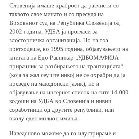
Словенија имаше храброст да расчисти со
таквото свое минато и со пресуда на
Врховниот суд на Република Словенија од
2002 година, УДБА ја прогласи за
злосторничка организација. Но на тоа
претходеше, во 1995 година, објавувањето на
книгата на Едо Равникар „УДБОМАФИЈА –
прирачник за разбирањето на транзицијата“
(која за жал сеуште никој не се охрабри да ја
преведе на македонски јазик), но и
објавување на интернет список на сите 14.000
кодоши на УДБА во Словенија и нивни
соработници од другите републики, или
околу еден милион имиња.
Наведеново можеме да го илустрираме и