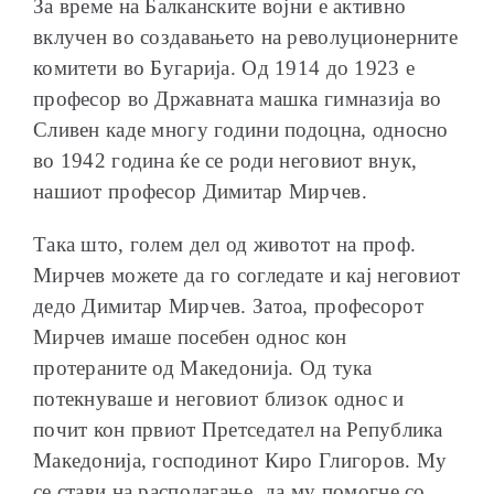
За време на Балканските војни е активно
вклучен во создавањето на револуционерните
комитети во Бугарија. Од 1914 до 1923 е
професор во Државната машка гимназија во
Сливен каде многу години подоцна, односно
во 1942 година ќе се роди неговиот внук,
нашиот професор Димитар Мирчев.
Така што, голем дел од животот на проф.
Мирчев можете да го согледате и кај неговиот
дедо Димитар Мирчев. Затоа, професорот
Мирчев имаше посебен однос кон
протераните од Македонија. Од тука
потекнуваше и неговиот близок однос и
почит кон првиот Претседател на Република
Македонија, господинот Киро Глигоров. Му
се стави на располагање, да му помогне со