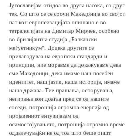
Југославијам отидоа во друга насока, со друг
тек. Со што се се соочи Македонија во својот
пат кон европеизацијата опишано е во
тетралогијата на Димитар Мирчев, особено
во брилијантна студија „Балкански
меѓуетникум“. Додека другите се
прилагодуваа на европски стандарди и
принципи, ние моравме да докажуваме дека
сме Македонци, дека имаме наш посебен
идентитет, наш јазик, наша историја, имаме
наша држава. Тие прашања, оспорувања,
негирања кои доаѓаа пред се од нашите
соседи, потрошија огромна енергија од
пројавениот ентузијазам од
осамостојувањето, потрошија огромно време
оддалечувајќи не од тоа што беше општ