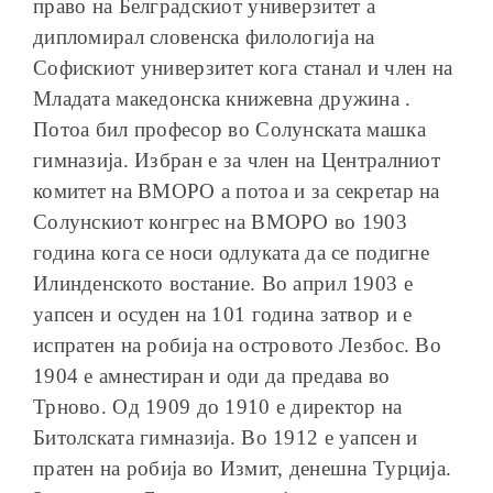
право на Белградскиот универзитет а
дипломирал словенска филологија на
Софискиот универзитет кога станал и член на
Младата македонска книжевна дружина .
Потоа бил професор во Солунската машка
гимназија. Избран е за член на Централниот
комитет на ВМОРО а потоа и за секретар на
Солунскиот конгрес на ВМОРО во 1903
година кога се носи одлуката да се подигне
Илинденското востание. Во април 1903 е
уапсен и осуден на 101 година затвор и е
испратен на робија на островото Лезбос. Во
1904 е амнестиран и оди да предава во
Трново. Од 1909 до 1910 е директор на
Битолската гимназија. Во 1912 е уапсен и
пратен на робија во Измит, денешна Турција.