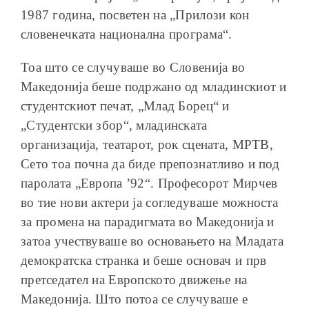
1987 година, посветен на „Прилози кон
словенечката национална програма“.
Тоа што се случуваше во Словенија во
Македонија беше подржано од младинскиот и
студентскиот печат, „Млад Борец“ и
„Студентски збор“, младинската
организација, театарот, рок сцената, МРТВ,
Сето тоа почна да биде препознатливо и под
паролата „Европа ’92“. Професорот Мирчев
во тие нови актери ја согледуваше можноста
за промена на парадигмата во Македонија и
затоа учествуваше во основањето на Младата
демократска странка и беше основач и прв
претседател на Европското движење на
Македонија. Што потоа се случуваше е