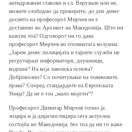
антидржавни ставови и сл. Верувале или не,
можете слободно да проверите, до ден денес
досието на професорот Мирчев не е
доставено во Архивот на Македонија. Што ни
кажува тоа? Одговорот ни го дава
професорот Мирчев во спомнатата колумна:
„Зарем денес полицијата и тајните служби не
регрутираат информатори, доушници,
кодоши? На која законска основа?
Доброволно? Со почитување на човековите
права? Според стандардите на Европската
Унија? Да не е тоа „мало морген“?
Професорот Димитар Мирчев точно ја
лоцира и ја дијагностицира сета актуелна
состојба во Македонија, без тоа да ни го каже