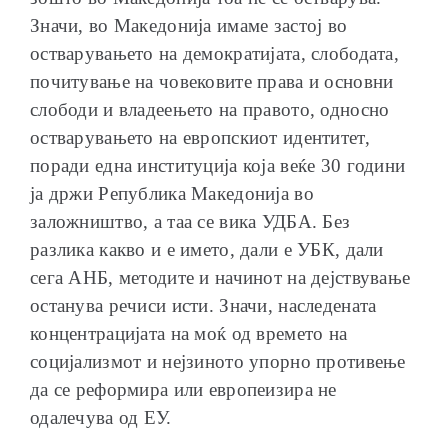
Значи, во Македонија имаме застој во
остварувањето на демократијата, слободата,
почитување на човековите права и основни
слободи и владеењето на правото, односно
остварувањето на европскиот идентитет,
поради една институција која веќе 30 години
ја држи Република Македонија во
заложништво, а таа се вика УДБА. Без
разлика какво и е името, дали е УБК, дали
сега АНБ, методите и начинот на дејствување
останува речиси исти. Значи, наследената
концентрацијата на моќ од времето на
социјализмот и нејзиното упорно противење
да се реформира или европеизира не
одалечува од ЕУ.