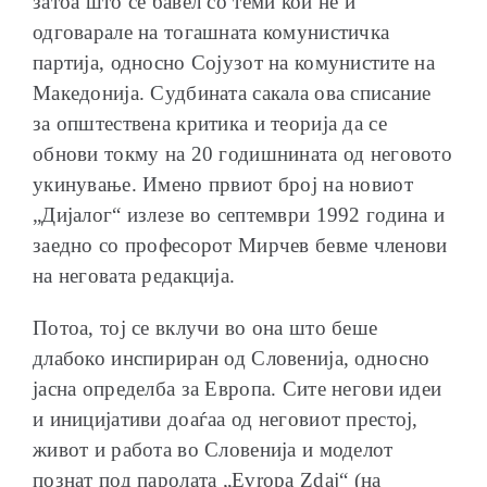
затоа што се бавел со теми кои не ѝ
одговарале на тогашната комунистичка
партија, односно Сојузот на комунистите на
Македонија. Судбината сакала ова списание
за општествена критика и теорија да се
обнови токму на 20 годишнината од неговото
укинување. Имено првиот број на новиот
„Дијалог“ излезе во септември 1992 година и
заедно со професорот Мирчев бевме членови
на неговата редакција.
Потоа, тој се вклучи во она што беше
длабоко инспириран од Словенија, односно
јасна определба за Европа. Сите негови идеи
и иницијативи доаѓаа од неговиот престој,
живот и работа во Словенија и моделот
познат под паролата „Evropa Zdaj“ (на