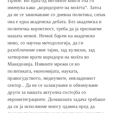
Прибе. Во една од неговите книги тоа го
именува како „коридорите на моќтта“. Затоа
да не се занимаваме со дневна политика, сепак
ова е една академска дебата. Без академска и
политичка коректност, треба да ја признаеме
нашата немоќ. Немоќ барем на академско
ниво, со научна методологија, да ги
разобличиме овие тајни, зад кулисни, зад
затворени врати коридори на моќта во
Македонија. Нивните мрежи се во
политиката, економијата, науката,
правосудството, медиумите, невладиниот
сектор.. Да не се залажуваме и обвинуваме
други за нашата актуелна состојба со
евроинтеграциите. Домашната задача требаше
да си ја исполниме многу одамна пред да