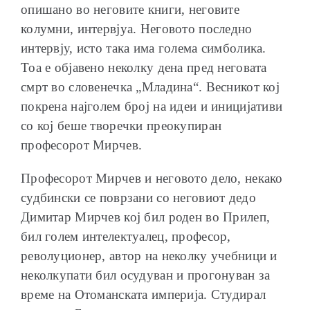
опишано во неговите книги, неговите
колумни, интервјуа. Неговото последно
интервју, исто така има голема симболика.
Тоа е објавено неколку дена пред неговата
смрт во словенечка „Младина“. Весникот кој
покрена најголем број на идеи и иницијативи
со кој беше творечки преокупиран
професорот Мирчев.
Професорот Мирчев и неговото дело, некако
судбински се поврзани со неговиот дедо
Димитар Мирчев кој бил роден во Прилеп,
бил голем интелектуалец, професор,
револуционер, автор на неколку учебници и
неколкупати бил осудуван и прогонуван за
време на Отоманската империја. Студирал