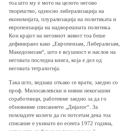
тоа што му е мото на целото негово
творештво, односно либерализација на
економијата, плурализација на политиката и
европеизација на надворешната политика.
Кон крајот на неговиот живот тоа беше
дефинирано како „Европеизам, Либерализам,
Македонизам“, што е всушност и наслов на
неговата последна книга, која е дел од
неговата тетралогија.
Така што, веднаш откако се врати, заедно со
проф. Милосавлевски и нивни некогашни
соработници, работевме заедно за да го
обновивме списанието „Дијалог“. За
помладите колеги да ги потсетам дека тоа
списание е укинато во есента 1972 година,