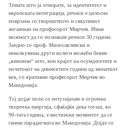
Темата што ја отворате, за идентитетот и
европската интеграција, речиси е целосно
поврзана со творештвото и свкупниот
ангажман на професорот Мирчев. Имав
можност да го познавам речиси 30 години.
Заедно со проф. Милосавлевски и
неколкумина други колеги можеби бевме
„виновни“ што, кон крајот на осумдесетите и
почетокот на девеесетите години од минатиот
век, го вративме професорот Мирчев во
Македонија.
Тој дојде полн со ентузијазам и огромна
творечка енергија, сфаќајќи дека тогаш, во
90-тата година, е вистински моментот да се
смени парадигмата во Македонија. Дојде со