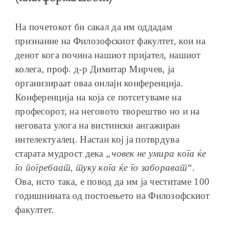
На почетокот би сакал да им оддадам
признание на Филозофскиот факултет, кои на
денот кога почина нашиот пријател, нашиот
ОБРАЌАЊА
колега, проф. д-р Димитар Мирчев, ја
организираат оваа онлајн конференција.
Конференција на која се потсетуваме на
професорот, на неговото творештво но и на
ШКОЛА ЗА МЛАДИ ЛИДЕРИ
неговата улога на вистински ангажиран
интелектуалец. Настан кој ја потврдува
старата мудрост дека
„човек не умира кога ќе
го погребаат, туку кога ќе го заборават“
.
Ова, исто така, е повод да им ја честитаме 100
ПРМ 2009-2019
годишнината од постоењето на Филозофскиот
факултет.