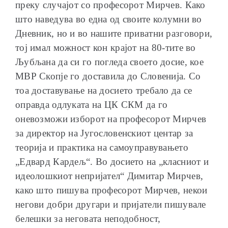
преку случајот со професорот Мирчев. Како
што наведува во една од своите колумни во
Дневник, но и во нашите приватни разговори,
тој имал можност кон крајот на 80-тите во
Љубљана да си го погледа своето досие, кое
МВР Скопје го доставила до Словенија. Со
тоа доставување на досието требало да се
оправда одлуката на ЦК СКМ да го
оневозможи изборот на професорот Мирчев
за директор на Југословенскиот центар за
теорија и практика на самоуправувањето
„Едвард Кардељ“. Во досието на „класниот и
идеолошкиот непријател“ Димитар Мирчев,
како што пишува професорот Мирчев, некои
негови добри другари и пријатели пишувале
белешки за неговата неподобност,