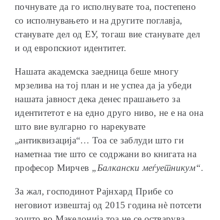
почнувате да го исполнувате тоа, постепено
со исполнувањето и на другите поглавја,
станувате дел од ЕУ, тогаш вие станувате дел
и од европскиот идентитет.
Нашата академска заедница беше многу
мрзелива на тој план и не успеа да ја убеди
нашата јавност дека денес прашањето за
идентитетот е на едно друго ниво, не е на она
што вие вулгарно го нарекувате
„антиквизација“… Тоа се заблуди што ги
наметнаа тие што се содржани во книгата на
професор Мирчев
„Балкански меѓуетникум“
.
За жал, господинот Рајнхард Прибе со
неговиот извештај од 2015 година нѐ потсети
зошто во Македонија тоа не се остварува.