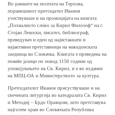
Во рамките на посетата на Терхова,
поранешниот претседател Иванов
учествуваше и на промоцијата на книгата
„Похвалното слово за Кирил Филозоф“ на г.
Стојан Лекоски, писател, библиограф,
преведувач и еден од најистакнати и
најактивни претставници на македонската
заедница во Словачка. Книгата е преведена на
повеќе јазици по повод 1150 години од
упокојувањето на Св. Кирил, и е во издание
на МПЦ-ОА и Министерството за култура.
Претседателот Иванов присуствуваше и на
свечената литургија во катедралата Св. Кирил
и Методиј – Брдо Оравцове, што претставува
најголем храм во Словачката Република