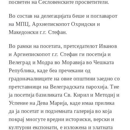
посветен на Сесловенските просветители.
Во состав на делегацијата беше и поглаварот
на МПЦ, Архиепископот Охридски и
Македонски г.г. Стефан.
Во рамки на посетата, претседателот Иванов
и Аргиепископот г.г. Стефан ги посетија и
Велеград и Модра во Моравија во Чешката
Република, каде беа пречекани од
градоначалниците на овие општини заедно со
претставници на Велеградската парохија. Тие
ја посетија базиликата Св. Кирил и Методиј и
Успение на Дева Марија, каде имаа прилика
да ја посетат и подземната галерија во која
покрај многуте вредни историски, верски и
културни експонати, е изложена и златната