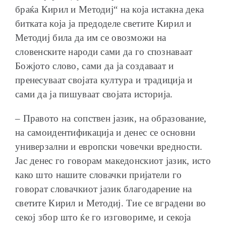
браќа Кирил и Методиј“ на која истакна дека
битката која ја предоделе светите Кирил и
Методиј била да им се овозможи на
словенските народи сами да го спознаваат
Божјото слово, сами да ја создаваат и
пренесуваат својата култура и традиција и
сами да ја пишуваат својата историја.
– Правото на сопствен јазик, на образование,
на самоидентификација и денес се основни
универзални и европски човечки вредности.
Јас денес го говорам македонскиот јазик, исто
како што нашите словачки пријатели го
говорат словачкиот јазик благодарение на
светите Кирил и Методиј. Тие се вградени во
секој збор што ќе го изговориме, и секоја