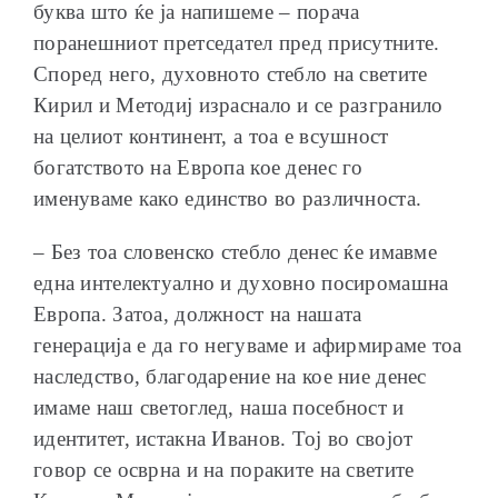
буква што ќе ја напишеме – порача
поранешниот претседател пред присутните.
Според него, духовното стебло на светите
Кирил и Методиј израснало и се разгранило
на целиот континент, а тоа е всушност
богатството на Европа кое денес го
именуваме како единство во различноста.
– Без тоа словенско стебло денес ќе имавме
една интелектуално и духовно посиромашна
Европа. Затоа, должност на нашата
генерација е да го негуваме и афирмираме тоа
наследство, благодарение на кое ние денес
имаме наш светоглед, наша посебност и
идентитет, истакна Иванов. Тој во својот
говор се осврна и на пораките на светите