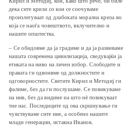
Кирил и Методиј, кои, како што рече, би биле
дека сите кризи со кои се соочуваме
произлегуваат од длабоката морална криза во
која се наоѓа човештвото, вклучително и
нашите општества.
– Се обидовме да ја градиме и да ја развиваме
нашата современа цивилизација, сведувајќи ја
етиката на ниво на личен избор. Слободите и
правата ги одвоивме од должностите и
одговорностите. Светите Кирил и Методиј ги
фалиме, без да ги послушаме. Се повикуваме
на нив, без да видиме на што нè повикуваат
тие нас. Последиците од ова скршнување ги
чувствуваме сите ние, а особено нашите
млади генерации, истакна Иванов.