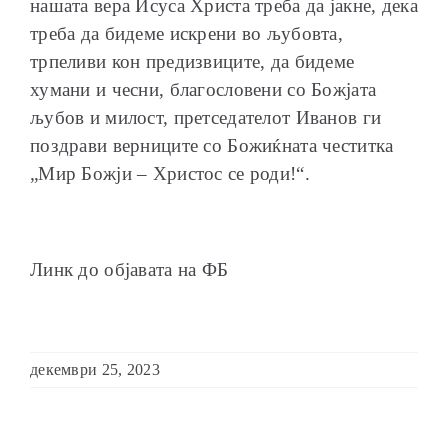
нашата вера Исуса Христа треба да јакне, дека
треба да бидеме искрени во љубовта,
трпеливи кон предизвиците, да бидеме
хумани и чесни, благословени со Божјата
љубов и милост, претседателот Иванов ги
поздрави верниците со Божиќната честитка
„Мир Божји – Христос се роди!“.
Линк до објавата на ФБ
декември 25, 2023