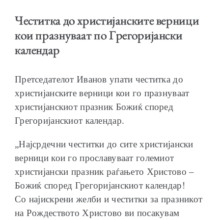
Честитка до христијанските верници
кои празнуваат по Грегоријански
календар
ОБРАЌАЊА
Претседателот Иванов упати честитка до
христијанските верници кои го празнуваат
христијанскиот празник Божиќ според
Грегоријанскиот календар.
ШКОЛА ЗА МЛАДИ ЛИДЕРИ
„Најсрдечни честитки до сите христијански
верници кои го прославуваат големиот
христијански празник раѓањето Христово –
Божиќ според Грегоријанскиот календар!
ПРМ 2009-2019
Со најискрени желби и честитки за празникот
на Рождеството Христово ви посакувам