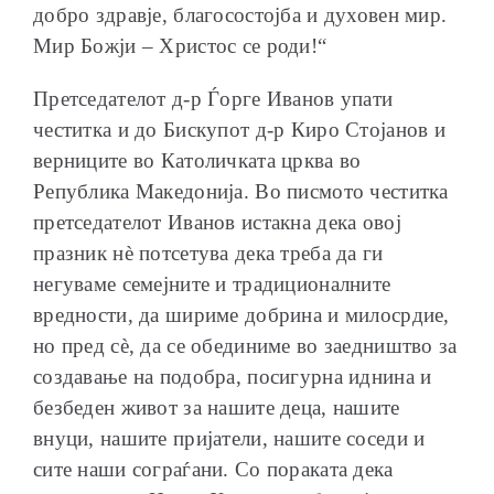
добро здравје, благосостојба и духовен мир.
Мир Божји – Христос се роди!“
Претседателот д-р Ѓорге Иванов упати
честитка и до Бискупот д-р Киро Стојанов и
верниците во Католичката црква во
Република Македонија. Во писмото честитка
претседателот Иванов истакна дека овој
празник нѐ потсетува дека треба да ги
негуваме семејните и традиционалните
вредности, да шириме добрина и милосрдие,
но пред сѐ, да се обединиме во заедништво за
создавање на подобра, посигурна иднина и
безбеден живот за нашите деца, нашите
внуци, нашите пријатели, нашите соседи и
сите наши сограѓани. Со пораката дека