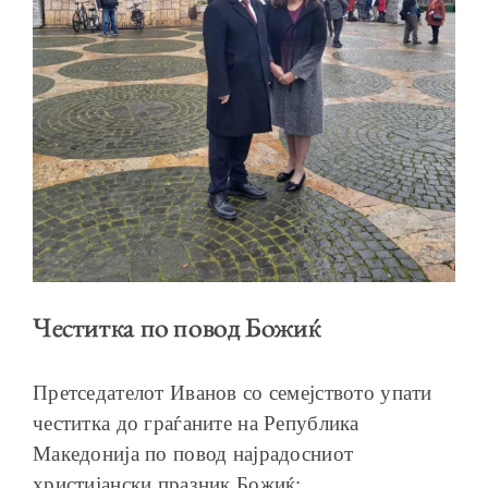
ОБРАЌАЊА
ШКОЛА ЗА МЛАДИ ЛИДЕРИ
Честитка по повод Божиќ
Претседателот Иванов со семејството упати
ПРМ 2009-2019
честитка до граѓаните на Република
Македонија по повод најрадосниот
христијански празник Божиќ: