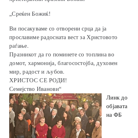
„Среќен Божиќ!
Ви посакуваме со отворени срца да ја
прославиме радосната вест за Христовото
раѓање.
Празникот да го поминете со топлина во
домот, хармонија, благосостојба, духовен
мир, радост и љубов.
ХРИСТОС СЕ РОДИ!
Семејство Иванови“
Линк до
објавата
на ФБ