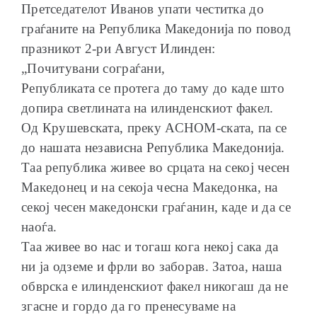
Претседателот Иванов упати честитка до
граѓаните на Република Македонија по повод
празникот 2-ри Август Илинден:
„Почитувани сограѓани,
ОБРАЌАЊА
Републиката се протега до таму до каде што
допира светлината на илинденскиот факел.
Од Крушевската, преку АСНОМ-ската, па сe
до нашата независна Република Македонија.
Таа република живее во срцата на секој чесен
ШКОЛА ЗА МЛАДИ ЛИДЕРИ
Македонец и на секоја чесна Македонка, на
секој чесен македонски граѓанин, каде и да се
наоѓа.
Таа живее во нас и тогаш кога некој сака да
ни ја одземе и фрли во заборав. Затоа, наша
ПРМ 2009-2019
обврска е илинденскиот факел никогаш да не
згасне и гордо да го пренесуваме на