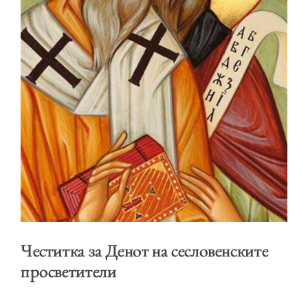
ОБРАЌАЊА
ШКОЛА ЗА МЛАДИ ЛИДЕРИ
Честитка за Денот на сесловенските
ПРМ 2009-2019
просветители