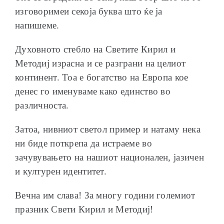
изговоримеи секоја буква што ќе ја
напишеме.
Духовното стебло на Светите Кирил и
Методиј израсна и се разграни на целиот
континент. Тоа е богатство на Европа кое
денес го именуваме како единство во
различноста.
Затоа, нивниот светол пример и натаму нека
ни биде поткрепа да истраеме во
зачувувањето на нашиот национален, јазичен
и културен идентитет.
Вечна им слава! За многу години големиот
празник Свети Кирил и Методиј!