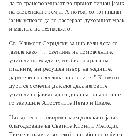
да го трансформираат во првиот пишан јазик
на словенските земји. А потоа, со тој пишан
јазик успеале да го растераат духовниот мрак
и маглата на незнаењето.
Св. Климент Охридски за нив вели дека се
јавиле како “… светлина на помрачените,
учители на младите, изобилна храна на
гладните, непресушен извор на жедните,
дарители на светлина на слепите..” Климент
дури се осмелил да каже дека неговите
учители се јавиле да го довршат она што не
го завршиле Апостолите Петар и Павле.
Ние денес го говориме македонскиот јазик,
благодарение на Светите Кирил и Методиј.
Тие се вградени во секој наш збор што ќе го