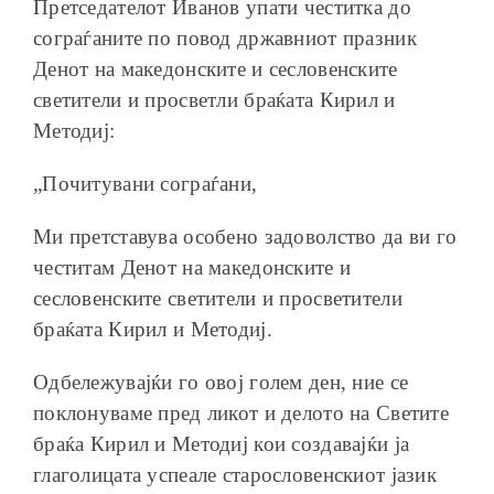
Претседателот Иванов упати честитка до
сограѓаните по повод државниот празник
Денот на македонските и сесловенските
светители и просветли браќата Кирил и
Методиј:
„Почитувани сограѓани,
Ми претставува особено задоволство да ви го
честитам Денот на македонските и
сесловенските светители и просветители
браќата Кирил и Методиј.
Одбележувајќи го овој голем ден, ние се
поклонуваме пред ликот и делото на Светите
браќа Кирил и Методиј кои создавајќи ја
глаголицата успеале старословенскиот јазик