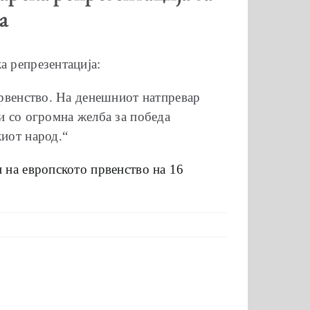
а
а репрезентација:
првенство. На денешниот натпревар
и со огромна желба за победа
киот народ.“
н на европското првенство на 16