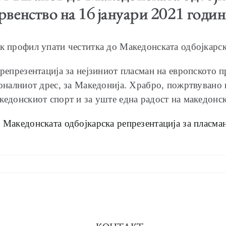
рвенство на 16 јануари 2021 годин
к профил упати честитка до Македонската одбојкарск
 репрезентација за нејзиниот пласман на европското 
ионалниот дрес, за Македонија. Храбро, пожртвувано 
кедонскиот спорт и за уште една радост на македонс
 Македонската одбојкарска репрезентација за пласма