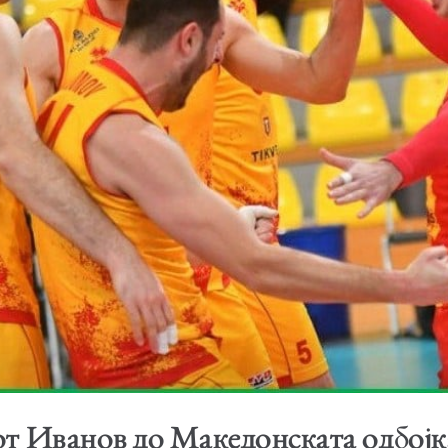
от Иванов до Македонската одбојк