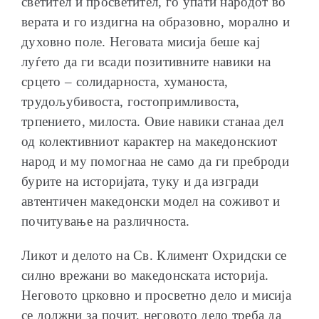
светител и просветител, го упати народот во
верата и го издигна на образовно, морално и
духовно поле. Неговата мисија беше кај
луѓето да ги всади позитивните навики на
срцето – солидарноста, хуманоста,
трудољубивоста, гостопримливоста,
трпението, милоста. Овие навики станаа дел
од колективниот карактер на македонскиот
народ и му помогнаа не само да ги преброди
бурите на историјата, туку и да изгради
автентичен македонски модел на соживот и
почитување на различноста.
Ликот и делото на Св. Климент Охридски се
силно врежани во македонската историја.
Неговото црковно и просветно дело и мисија
се должни за почит, неговото дело треба да