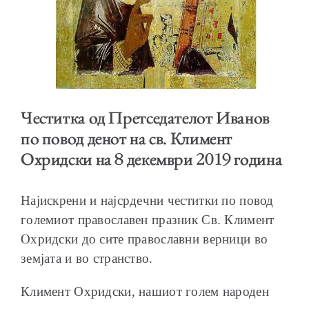
ОБРАЌАЊА
Честитка од Претседателот Иванов
по повод денот на св. Климент
Охридски на 8 декември 2019 година
ШКОЛА ЗА МЛАДИ ЛИДЕРИ
Најискрени и најсрдечни честитки по повод
големиот православен празник Св. Климент
Охридски до сите православни верници во
земјата и во странство.
ПРМ 2009-2019
Климент Охридски, нашиот голем народен