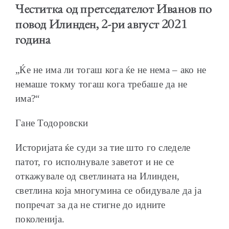
Честитка од претседателот Иванов по
повод Илинден, 2-ри август 2021
година
ОБРАЌАЊА
„Ќе не има ли тогаш кога ќе не нема – ако не
немаше токму тогаш кога требаше да не
има?“
Гане Тодоровски
ШКОЛА ЗА МЛАДИ ЛИДЕРИ
Историјата ќе суди за тие што го следеле
патот, го исполнувале заветот и не се
откажувале од светлината на Илинден,
светлина која многумина се обидувале да ја
ПРМ 2009-2019
попречат за да не стигне до идните
поколенија.