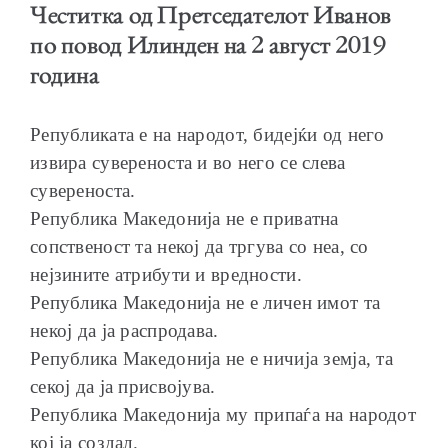
Честитка од Претседателот Иванов
по повод Илинден на 2 август 2019
година
ОБРАЌАЊА
Републиката е на народот, бидејќи од него
извира сувереноста и во него се слева
сувереноста.
Република Македонија не е приватна
сопственост та некој да тргува со неа, со
ШКОЛА ЗА МЛАДИ ЛИДЕРИ
нејзините атрибути и вредности.
Република Македонија не е личен имот та
некој да ја распродава.
Република Македонија не е ничија земја, та
ПРМ 2009-2019
секој да ја присвојува.
Република Македонија му припаѓа на народот
кој ја создал.