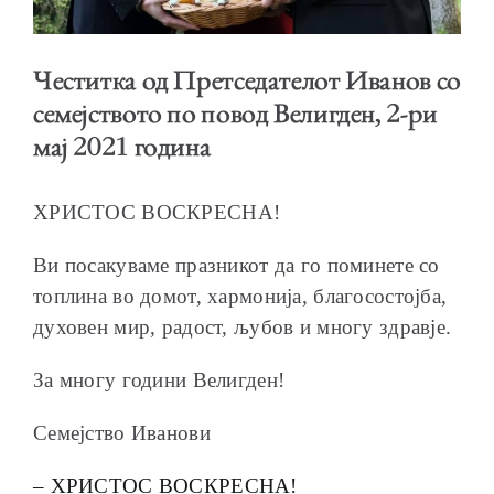
Честитка од Претседателот Иванов со
семејството по повод Велигден, 2-ри
ОБРАЌАЊА
мај 2021 година
ХРИСТОС ВОСКРЕСНА!
Ви посакуваме празникот да го поминете со
ШКОЛА ЗА МЛАДИ ЛИДЕРИ
топлина во домот, хармонија, благосостојба,
духовен мир, радост, љубов и многу здравје.
За многу години Велигден!
ПРМ 2009-2019
Семејство Иванови
– ХРИСТОС ВОСКРЕСНА!