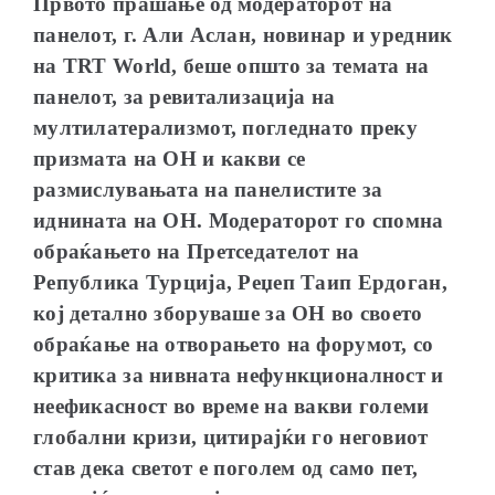
Првото прашање од модераторот на
панелот, г. Али Аслан, новинар и уредник
на
TRT World
, беше општо за темата на
панелот, за
ревитализација на
мултилатерализмот
, погледнато преку
призмата на
ОН и
какви се
размислувањата на панелистите за
иднината на ОН. Модераторот го спомна
обраќањето на Претседателот на
Република Турција, Реџеп Таип Ердоган,
кој детално зборуваше за ОН во своето
обраќање на отворањето на форумот, со
критика за нивната нефункционалност и
неефикасност во време на вакви големи
глобални кризи, цитирајќи го неговиот
став дека светот е поголем од само пет,