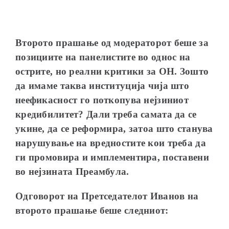
Второто прашање од модераторот беше за
позициите на панелистите во однос на
острите, но реални критики за ОН. Зошто
да имаме таква институција чија што
неефикасност го поткопува
нејзиниот
кредибилитет
? Дали треба са
мата да
се
укине
, да се реформира, затоа што станува
нарушување на вредностите кои треба да
ги промовира и имплементира, поставени
во
нејзината Преамбула.
Одговорот на Претседателот Иванов на
второто прашање беше следниот: