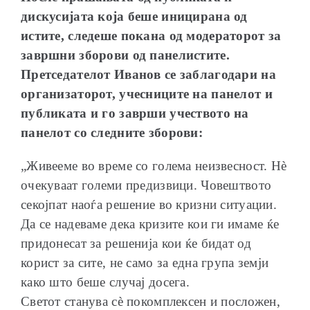
дискусијата која беше иницирана од
истите, следеше покана од модераторот за
завршни зборови од панелистите.
Претседателот Иванов се заблагодари на
организаторот, учесниците на панелот и
публиката и го заврши учеството на
панелот со следните зборови:
„Живееме во време со голема неизвесност. Нѐ
очекуваат големи предизвици. Човештвото
секојпат наоѓа решение во кризни ситуации.
Да се надеваме дека кризите кои ги имаме ќе
придонесат за решенија кои ќе бидат од
корист за сите, не само за една група земји
како што беше случај досега.
Светот станува сѐ покомплексен и посложен,