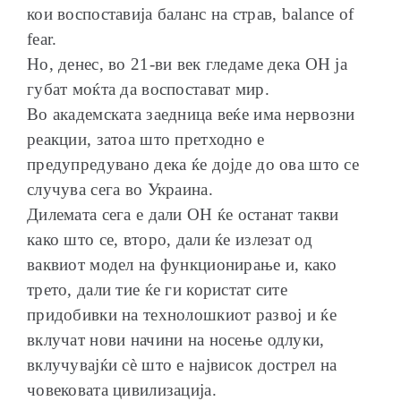
кои воспоставија баланс на страв, balance of
fear.
Но, денес, во 21-ви век гледаме дека ОН ја
губат моќта да воспостават мир.
Во академската заедница веќе има нервозни
реакции, затоа што претходно е
предупредувано дека ќе дојде до ова што се
случува сега во Украина.
Дилемата сега е дали ОН ќе останат такви
како што се, второ, дали ќе излезат од
ваквиот модел на функционирање и, како
трето, дали тие ќе ги користат сите
придобивки на технолошкиот развој и ќе
вклучат нови начини на носење одлуки,
вклучувајќи сѐ што е највисок дострел на
човековата цивилизација.