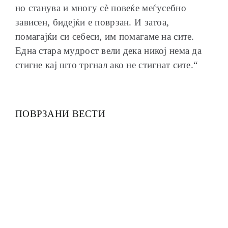
но станува и многу сѐ повеќе меѓусебно
зависен, бидејќи е поврзан. И затоа,
помагајќи си себеси, им помагаме на сите.
Една стара мудрост вели дека никој нема да
стигне кај што тргнал ако не стигнат сите.“
ПОВРЗАНИ ВЕСТИ