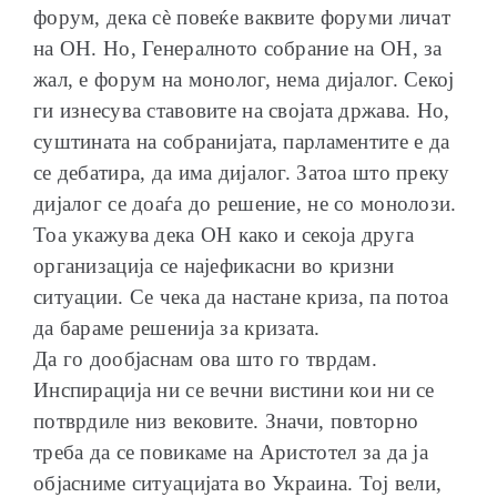
форум, дека сѐ повеќе ваквите форуми личат
на ОН. Но, Генералното собрание на ОН, за
жал, е форум на монолог, нема дијалог. Секој
ги изнесува ставовите на својата држава. Но,
суштината на собранијата, парламентите е да
се дебатира, да има дијалог. Затоа што преку
дијалог се доаѓа до решение, не со монолози.
Тоа укажува дека ОН како и секоја друга
организација се најефикасни во кризни
ситуации. Се чека да настане криза, па потоа
да бараме решенија за кризата.
Да го дообјаснам ова што го тврдам.
Инспирација ни се вечни вистини кои ни се
потврдиле низ вековите. Значи, повторно
треба да се повикаме на Аристотел за да ја
објасниме ситуацијата во Украина. Тој вели,