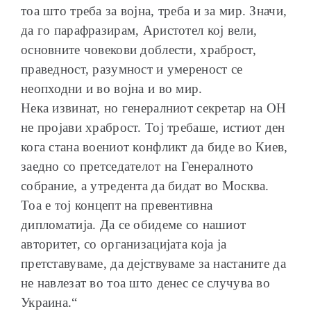
тоа што треба за војна, треба и за мир. Значи,
да го парафразирам, Аристотел кој вели,
основните човекови доблести, храброст,
праведност, разумност и умереност се
неопходни и во војна и во мир.
Нека извинат, но генералниот секретар на ОН
не пројави храброст. Тој требаше, истиот ден
кога стана воениот конфликт да биде во Киев,
заедно со претседателот на Генералното
собрание, а утредента да бидат во Москва.
Тоа е тој концепт на превентивна
дипломатија. Да се обидеме со нашиот
авторитет, со организацијата која ја
претставуваме, да дејствуваме за настаните да
не навлезат во тоа што денес се случува во
Украина.“