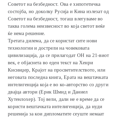
Советот на безбедност. Ова е хипотетичка
состојба, но доколку Русија и Кина излезат од
Советот на безбедност, тогаш влегуваме во
таква голема неизвесност во која светот веќе
ќе нема решение.
Третата дилема, да се користат сите нови
технологии и дострели на човековата
цивилизација, да се прилагодат ОН на 21-виот
век, е објаснета во еден текст на Хенри
Кисинџер, Крајот на просветителството, или
неговата последна книга, Ерата на вештачката
интелигенција која е во ко-авторство со други
двајца автори (Ерик Шмид и Даниел
Хутенлохер). Тој вели, дали не е време да се
користи вештачката интелигенција, да нуди
решенија за кои дипломатите сеуште немаат