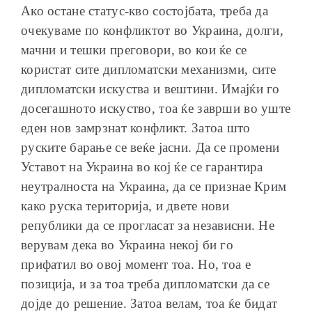
Ако остане статус-кво состојбата, треба да
очекуваме по конфликтот во Украина, долги,
мачни и тешки преговори, во кои ќе се
користат сите дипломатски механизми, сите
дипломатски искуства и вештини. Имајќи го
досегашното искуство, тоа ќе заврши во уште
еден нов замрзнат конфликт. Затоа што
руските барање се веќе јасни. Да се промени
Уставот на Украина во кој ќе се гарантира
неутралноста на Украина, да се признае Крим
како руска територија, и двете нови
републики да се прогласат за независни. Не
верувам дека во Украина некој би го
прифатил во овој момент тоа. Но, тоа е
позиција, и за тоа треба дипломатски да се
дојде до решение. Затоа велам, тоа ќе бидат