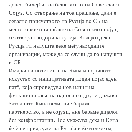
денес, бидејќи тоа беше место на Советскиот
Сојуз. Со отворање на тоа прашање, дали е
легално присуството на Русија во СБ на
местото кое припаѓаше на Советскиот сојуз,
се отвора пандорина кутија. Знаејќи дека
Русија ги напушта веќе меѓународните
организации, може да се случи да го напушти
и СБ.
Имајќи ги позициите на Кина и нејзиното
искуство со иницијативата „Еден појас еден
пат“, која спроведува нов начин на
функционирање на односи со други држави.
Затоа што Кина вели, ние бараме
партнерство, а не сојузи, ние бараме дијалог
без конфронтации. Тоа укажува дека и Кина
ќе ѝ се придружи на Русија и ќе излезе од