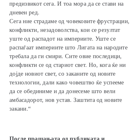
предизвикот сега. И тоа мора да се стави на
дневен ред.
Сега ние страдаме од човековите фрустрации,
конфликти, незадоволства, кои се резултат
уште од распадот на империите. Уште се
распаѓаат империите што Лигата на народите
требала да ги смири. Сите овие последици,
конфликти се од стариот свет. Но, кога ќе ни
дојде новиот свет, со заканите од новите
технологии, дали како човештво ќе успееме
да се обединиме и да донесеме што вели
амбасадорот, нов устав. Заштита од новите
закани.“
После прашањата од публиката и