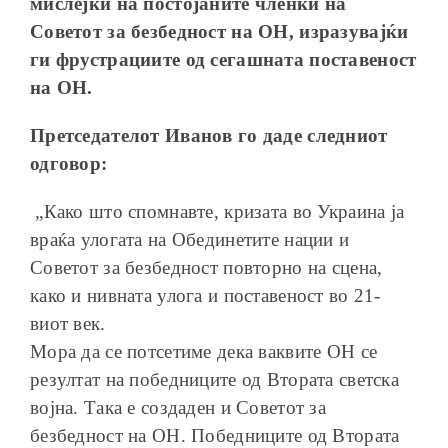
мислејќи на постојаните членки на
Советот за безбедност на ОН, изразувајќи
ги фрустрациите од сегашната поставеност
на ОН.
Претседателот Иванов го даде следниот
одговор:
„Како што спомнавте, кризата во Украина ја
враќа улогата на Обединетите нации и
Советот за безбедност повторно на сцена,
како и нивната улога и поставеност во 21-
виот век.
Мора да се потсетиме дека ваквите ОН се
резултат на победниците од Втората светска
војна. Така е создаден и Советот за
безбедност на ОН. Победниците од Втората