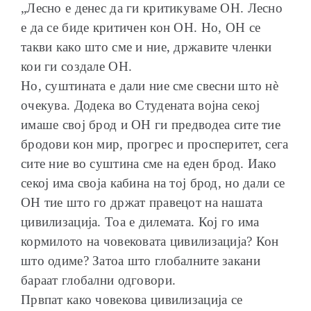
„Лесно е денес да ги критикуваме ОН. Лесно
е да се биде критичен кон ОН. Но, ОН се
такви како што сме и ние, државите членки
кои ги создале ОН.
Но, суштината е дали ние сме свесни што нѐ
очекува. Додека во Студената војна секој
имаше свој брод и ОН ги предводеа сите тие
бродови кон мир, прогрес и просперитет, сега
сите ние во суштина сме на еден брод. Иако
секој има своја кабина на тој брод, но дали се
ОН тие што го држат правецот на нашата
цивилизација. Тоа е дилемата. Кој го има
кормилото на човековата цивилизација? Кон
што одиме? Затоа што глобалните закани
бараат глобални одговори.
Првпат како човекова цивилизација се