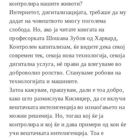
контролира нашите животи?
Интернетот, дигитализацијата, требаше да му
дадат на човештвото многу поголема
слобода. Но, ако ја читате книгата на
професорката Шошана Зубов од Харвард,
Контролен капитализам, ќе видите дека секој
современ тек, секоја нова технологија, секоја
дигитална услуга, нѐ прави да влегуваме во
доброволно ропство. Стануваме робови на
технологијата и машините.
Затоа кажувам, прашувам, дали е тоа добро,
како што размислува Кисинџер, да се вклучи
вештачката интелигенција во изнаоѓањето на
можни решенија. Но, тогаш кој ќе ја
контролира и кој ќе и дава примери од кои ќе
учи вештачката интелигенција. Тоа е