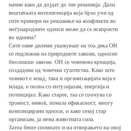
начин како да дојдат до тие решенија. Дали
вештачката интелигенција која брзо учи од
сите примери на решавање на конфликти во
меѓународните односи може да се искористи
во иднина?
Сите овие дилеми укажуваат на тоа дека ОН
се подложни на природните закони, односно
биолошки закони. ОН се човекова креација,
создадени од човечки суштества. Како што
човекот е млад, така и организацијата која е
млада, е полна со ентузијазам, енергија и
потенцијал. Како старее, таа се соочува со
тромост, немоќ, помала ефикасност, многу
комплицирани односи, и како секој стар
организам, ја нема животната сила.
Затоа беше спомнато и на отворањето на овој