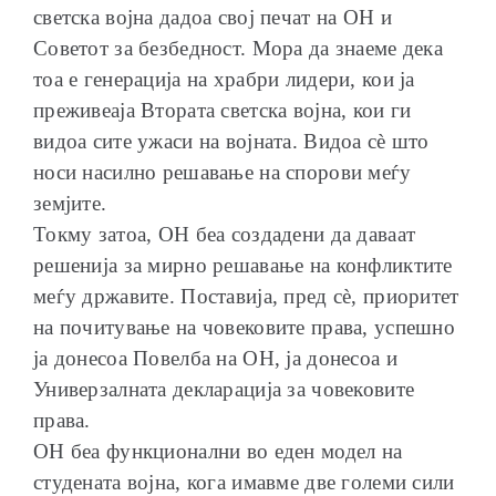
светска војна дадоа свој печат на ОН и
Советот за безбедност. Мора да знаеме дека
тоа е генерација на храбри лидери, кои ја
преживеаја Втората светска војна, кои ги
видоа сите ужаси на војната. Видоа сѐ што
носи насилно решавање на спорови меѓу
земјите.
Токму затоа, ОН беа создадени да даваат
решенија за мирно решавање на конфликтите
меѓу државите. Поставија, пред сѐ, приоритет
на почитување на човековите права, успешно
ја донесоа Повелба на ОН, ја донесоа и
Универзалната декларација за човековите
права.
ОН беа функционални во еден модел на
студената војна, кога имавме две големи сили