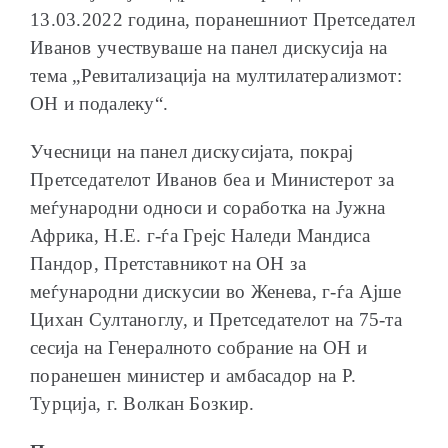
13.03.2022 година, поранешниот Претседател
Иванов учествуваше на панел дискусија на
тема „Ревитализација на мултилатерализмот:
ОН и подалеку“.
ОБРАЌАЊА
Учесници на панел дискусијата, покрај
Претседателот Иванов беа и Министерот за
меѓународни односи и соработка на Јужна
Африка, Н.Е. г-ѓа Грејс Наледи Мандиса
ШКОЛА ЗА МЛАДИ ЛИДЕРИ
Пандор, Претставникот на ОН за
меѓународни дискусии во Женева, г-ѓа Ајше
Цихан Султаноглу, и Претседателот на 75-та
сесија на Генералното собрание на ОН и
поранешен министер и амбасадор на Р.
ПРМ 2009-2019
Турција, г. Волкан Бозкир.