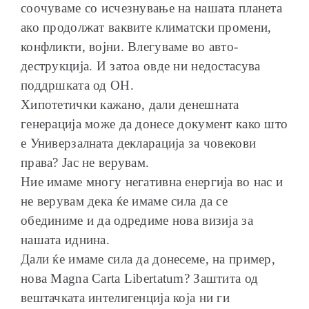
соочуваме со исчезнување на нашата планета
ако продолжат ваквите климатски промени,
конфликти, војни. Влегуваме во авто-
деструкција. И затоа овде ни недостасува
поддршката од ОН.
Хипотетички кажано, дали денешната
генерација може да донесе документ како што
е Универзалната декларација за човекови
права? Јас не верувам.
Ние имаме многу негативна енергија во нас и
не верувам дека ќе имаме сила да се
обединиме и да одредиме нова визија за
нашата иднина.
Дали ќе имаме сила да донесеме, на пример,
нова Мagna Carta Libertatum? Заштита од
вештачката интелигенција која ни ги