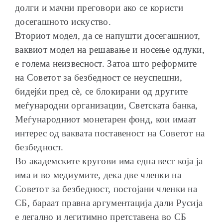
долги и мачни преговори ако се користи
досегашното искуство.
Вториот модел, да се напушти досегашниот,
ваквиот модел на решавање и носење одлуки,
е голема неизвесност. Затоа што реформите
на Советот за безбедност се неуспешни,
бидејќи пред сѐ, се блокирани од другите
меѓународни организации, Светската банка,
Меѓународниот монетарен фонд, кои имаат
интерес од ваквата поставеност на Советот на
безбедност.
Во академските кругови има една вест која ја
има и во медиумите, дека две членки на
Советот за безбедност, постојани членки на
СБ, бараат правна аргументација дали Русија
е легално и легитимно претставена во СБ