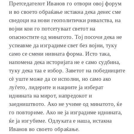
Претседателот Иванов го отвори овој форум
и во своето обраќање истакна дека денес сме
сведоци на нови геополитички ривалства, на
војни кои го потсетуваат светот на
опасностите од минатото. Тој посочи дека не
успеавме да изградиме свет без војни, туку
само се смени нивната форма. Исто така,
напомена дека историјата не е само судбина,
туку дека таа е избор. Заветот на победниците
сè уште може да се исполни, но само ако
луѓето, лидерите и нациите ја изберат
иднината на мирот, напредокот и
заедништвото. Ако не учиме од минатото, ќе
го повториме. Ако не ја изградиме иднината,
ќе ја изгубиме. Одлуката е наша, истакна
Иванов во своето обраќање.