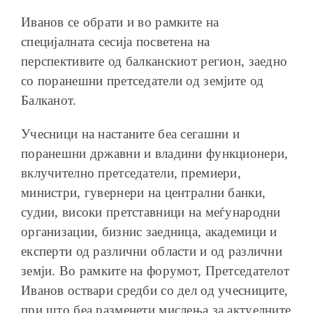
Иванов се обрати и во рамките на
специјалната сесија посветена на
перспективите од балканскиот регион, заедно
со поранешни претседатели од земјите од
Балканот.
Учесници на настаните беа сегашни и
поранешни државни и владини функционери,
вклучително претседатели, премиери,
министри, гувернери на централни банки,
судии, високи претставници на меѓународни
организации, бизнис заедница, академици и
експерти од различни области и од различни
земји. Во рамките на форумот, Претседателот
Иванов оствари средби со дел од учесниците,
при што беа разменети мислења за актуелните