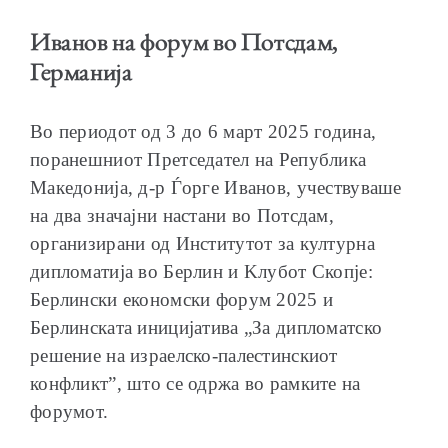
Иванов на форум во Потсдам,
Германија
ОБРАЌАЊА
Во периодот од 3 до 6 март 2025 година,
поранешниот Претседател на Република
Македонија, д-р Ѓорге Иванов, учествуваше
на два значајни настани во Потсдам,
организирани од Институтот за културна
ШКОЛА ЗА МЛАДИ ЛИДЕРИ
дипломатија во Берлин и Kлубот Скопје:
Берлински економски форум 2025 и
Берлинската иницијатива „За дипломатско
решение на израелско-палестинскиот
ПРМ 2009-2019
конфликт”, што се одржа во рамките на
форумот.