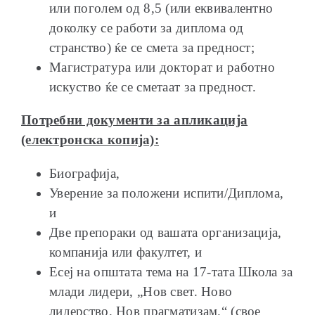
или поголем од 8,5 (или еквивалентно
доколку се работи за диплома од
странство) ќе се смета за предност;
Магистратура или докторат и работно
искуство ќе се сметаат за предност.
Потребни документи за aпликација
(електронска копија)
:
Биографија,
Уверение за положени испити/Диплома,
и
Две препораки од вашата организација,
компанија или факултет, и
Есеј на општата тема на 17-тата Школа за
млади лидери, „Нов свет. Ново
лидерство. Нов прагматизам.“ (свое