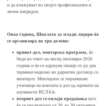
и да вложуваат во својот професионален и
личен напредок.
Оваа година, Школата за млади лидери ќе
се организира во
три делови:
првиот дел, менторска програма
, ќе
биде во текот на месец октомври 2026
година и ќе се одржува онлајн со до два
термини неделно во директен договор со
менторот. Менторите се поранешни
учесници на школата и дел од мрежата на
алумнисти ИСЛАА.
вториот дел се онлајн предавања
што
ќе се реализираат од 26 до 30 октомври