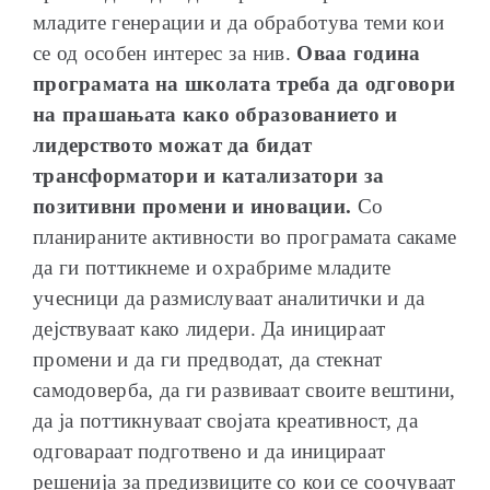
младите генерации и да обработува теми кои
се од особен интерес за нив.
Оваа година
програмата на школата треба да одговори
на прашањата како образованието и
лидерството можат да бидат
трансформатори и катализатори за
позитивни промени и иновации.
Со
планираните активности во програмата сакаме
да ги поттикнеме и охрабриме младите
учесници да размислуваат аналитички и да
дејствуваат како лидери. Да иницираат
промени и да ги предводат, да стекнат
самодоверба, да ги развиваат своите вештини,
да ја поттикнуваат својата креативност, да
одговараат подготвено и да иницираат
решенија за предизвиците со кои се соочуваат