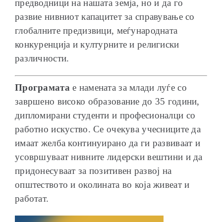
предводници на нашата земја, но и да го
развие нивниот капацитет за справување со
глобалните предизвици, меѓународната
конкуренција и културните и религиски
различности.
Програмата
е намената за млади луѓе со
завршено високо образование до 35 години,
дипломирани студенти и професионалци со
работно искуство. Се очекува учесниците да
имаат желба континуирано да ги развиваат и
усовршуваат нивните лидерски вештини и да
придонесуваат за позитивен развој на
општеството и околината во која живеат и
работат.