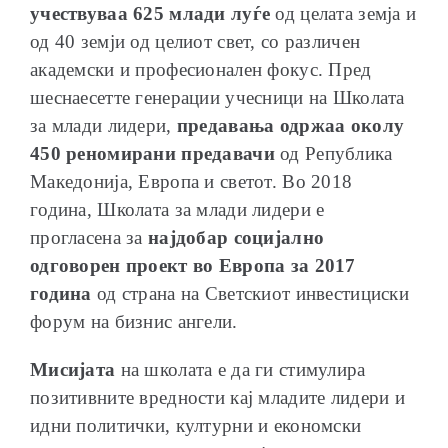
учествуваа 625 млади луѓе
од целата земја и
од 40 земји од целиот свет, со различен
академски и професионален фокус. Пред
шеснаесетте генерации учесници на Школата
за млади лидери,
предавања одржаа околу
450 реномирани предавачи
од Република
Македонија, Европа и светот. Во 2018
година, Школата за млади лидери е
прогласена за
најдобар социјално
одговорен проект во Европа за 2017
година
од страна на Светскиот инвестициски
форум на бизнис ангели.
Мисијата
на школата е да ги стимулира
позитивните вредности кај младите лидери и
идни политички, културни и економски