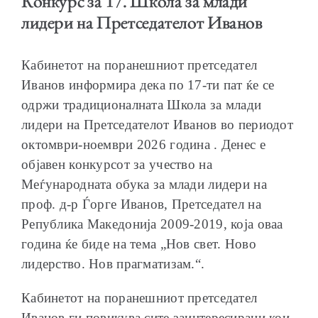
Конкурс за 17. Школа за млади
лидери на Претседателот Иванов
Кабинетот на поранешниот претседател
ОБРАЌАЊА
Иванов информира дека по 17-ти пат ќе се
одржи традиционалната Школа за млади
лидери на Претседателот Иванов во периодот
октомври-ноември 2026 година . Денес е
објавен конкурсот за учество на
ШКОЛА ЗА МЛАДИ ЛИДЕРИ
Меѓународната обука за млади лидери на
проф. д-р Ѓорге Иванов, Претседател на
Република Македонија 2009-2019, која оваа
година ќе биде на тема „Нов свет. Ново
лидерство. Нов прагматизам.“.
ПРМ 2009-2019
Кабинетот на поранешниот претседател
Иванов ги повикува сите заинтересирани кои