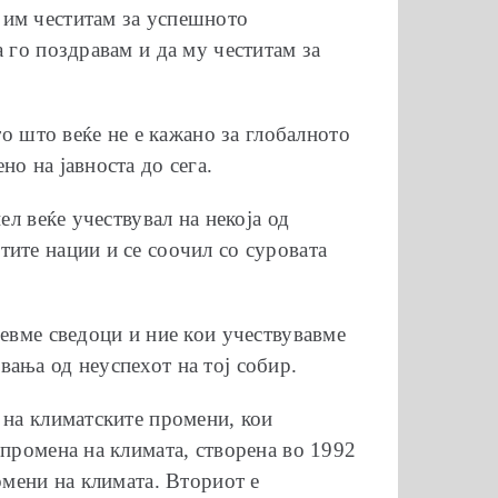
 им честитам за успешното
 го поздравам и да му честитам за
то што веќе не е кажано за глобалното
о на јавноста до сега.
ел веќе учествувал на некоја од
ите нации и се соочил со суровата
бевме сведоци и ние кои учествувавме
ања од неуспехот на тој собир.
 на климатските промени, кои
 промена на климата, створена во 1992
омени на климата. Вториот е