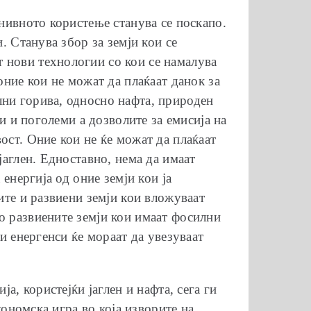
 нивното користење станува се поскапо.
. Станува збор за земји кои се
 нови технологии со кои се намалува
оние кои не можат да плаќаат данок за
лни горива, односно нафта, природен
ми и поголеми а дозволите за емисија на
ост. Оние кои не ќе можат да плаќаат
јаглен. Едноставно, нема да имаат
енергија од оние земји кои ја
ите и развиени земји кои вложуваат
о развиените земји кои имаат фосилни
ви енергенси ќе мораат да увезуваат
а, користејќи јаглен и нафта, сега ги
кономска игра во која изворите на