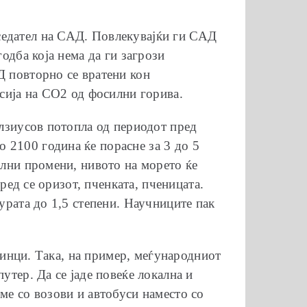
седател на САД. Повлекувајќи ги САД
одба која нема да ги загрози
Д повторно се вратени кон
исија на СО2 од фосилни горива.
елзиусов потопла од периодот пред
 2100 година ќе порасне за 3 до 5
ални промени, нивото на морето ќе
пред се оризот, пченката, пченицата.
урата до 1,5 степени. Научниците пак
единци. Така, на пример, меѓународниот
утер. Да се јаде повеќе локална и
ме со возови и автобуси наместо со