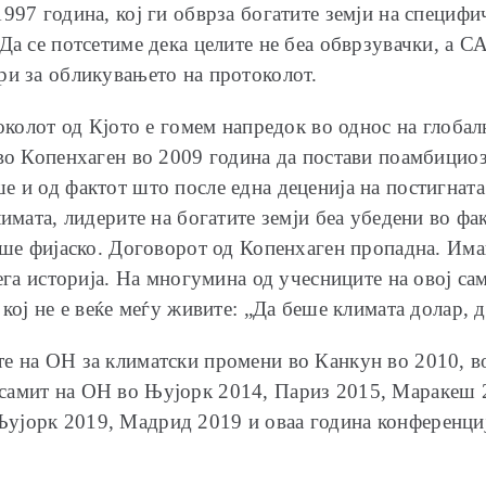
997 година, кој ги обврза богатите земји на специфи
Да се потсетиме дека целите не беа обврзувачки, а С
ри за обликувањето на протоколот.
токолот од Кјото е гомем напредок во однос на глоба
 во Копенхаген во 2009 година да постави поамбициоз
 и од фактот што после една деценија на постигната 
лимата, лидерите на богатите земји беа убедени во ф
ваше фијаско. Договорот од Копенхаген пропадна. Им
сега историја. На многумина од учесниците на овој са
кој не е веќе меѓу живите: „Да беше климата долар, д
е на ОН за климатски промени во Канкун во 2010, в
самит на ОН во Њујорк 2014, Париз 2015, Маракеш 2
ујорк 2019, Мадрид 2019 и оваа година конференциј