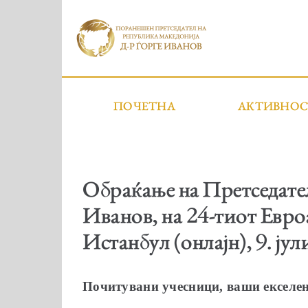
ПОЧЕТНА
АКТИВНО
Обраќање на Претседател
Иванов, на 24-тиот Евр
Истанбул (онлајн), 9. ју
Почитувани учесници, ваши екселен