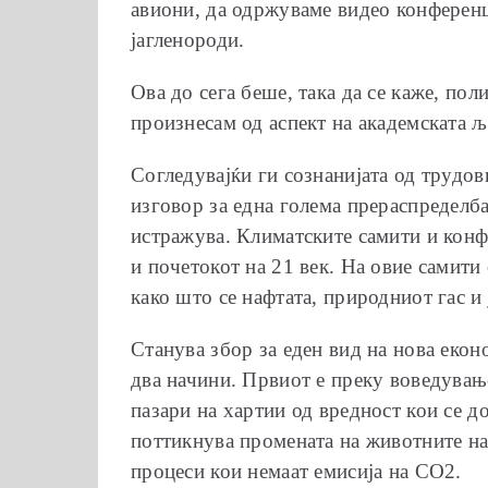
авиони, да одржуваме видео конференц
јагленороди.
Ова до сега беше, така да се каже, пол
произнесам од аспект на академската 
Согледувајќи ги сознанијата од трудов
изговор за една голема прераспределба
истражува. Климатските самити и конф
и почетокот на 21 век. На овие самити
како што се нафтата, природниот гас и
Станува збор за еден вид на нова екон
два начини. Првиот е преку воведувањ
пазари на хартии од вредност кои се д
поттикнува промената на животните нав
процеси кои немаат емисија на СО2.