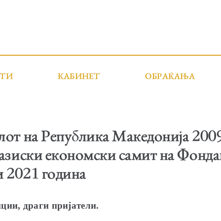
СТИ
КАБИНЕТ
ОБРАЌАЊА
от на Република Македонија 2009
оазиски економски самит на Фонд
ли 2021 година
ции, драги пријатели.