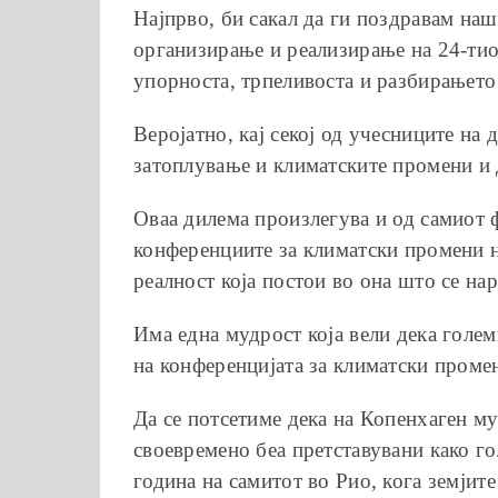
Најпрво, би сакал да ги поздравам на
организирање и реализирање на 24-тиот
упорноста, трпеливоста и разбирањето 
Веројатно, кај секој од учесниците на
затоплување и климатските промени и д
Оваа дилема произлегува и од самиот ф
конференциите за климатски промени н
реалност која постои во она што се на
Има една мудрост која вели дека голем
на конференцијата за климатски проме
Да се потсетиме дека на Копенхаген м
своевремено беа претставувани како го
година на самитот во Рио, кога земјит