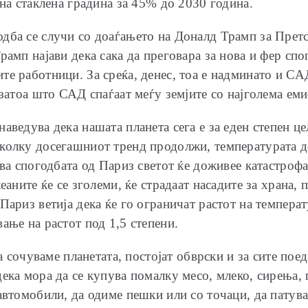
 на стаклена градина за 45% до 2030 година.
дба се случи со доаѓањето на Доналд Трамп за Прет
амп најави дека сака да преговара за нова и фер спог
те работници. За среќа, денес, тоа е надминато и СА
 затоа што САД спаѓаат меѓу земјите со најголема ем
аведува дека нашата планета сега е за еден степен ц
колку досегашниот тренд продолжи, температурата до
ува спогодбата од Париз светот ќе доживее катастроф
еаните ќе се зголеми, ќе страдаат насадите за храна, 
Париз ветија дека ќе го ограничат растот на температ
ање на растот под 1,5 степени.
ја сочуваме планетата, постојат обврски и за сите по
ека мора да се купува помалку месо, млеко, сирења, п
автомобили, да одиме пешки или со точаци, да патува