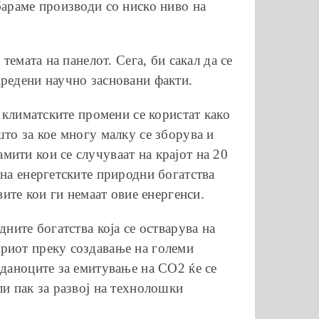
бараме производи со ниско ниво на
темата на панелот. Сега, би сакал да се
дредени научно засновани факти.
а климатските промени се користат како
што за кое многу малку се зборува и
ити кои се случуваат на крајот на 20
 на енергетските природни богатства
вите кои ги немаат овие енергенси.
ните богатства која се остварува на
ориот преку создавање на големи
 даноците за емитување на СО2 ќе се
ли пак за развој на технолошки