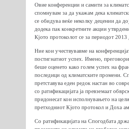
Овие конференции и самити за климатс
спомнувам за да укажам дека климатск
се обидува веќе неколку децении да до
додека пак конкретните акции утврдени
Кјото протоколот се за периодот 2013
Ние кои учествувавме на конференција
постигнатиот успех. Имено, преговорит
беше оценето како голем успех на фран
последици од климатските промени. Сп
претставува еден редок настан во сов
со ратификацијата ја превземаат обврск
придонесат кон исполнувањето на целит
претходниот Кјото протокол и Доха ама
Со ратификацијата на Спогодбата држа