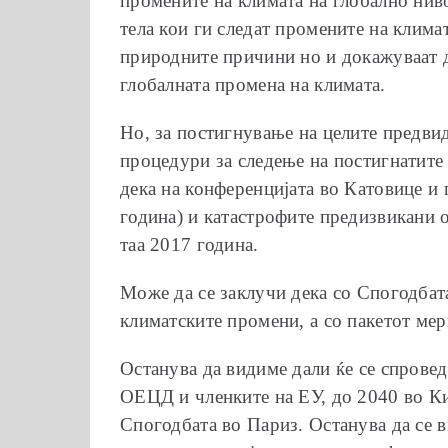
промените на климата на глобално нив
тела кои ги следат промените на клима
природните причини но и докажуваат де
глобалната промена на климата.
Но, за постигнување на целите предви
процедури за следење на постигнатите 
дека на конференцијата во Катовице и 
година) и катастрофите предизвикани 
таа 2017 година.
Може да се заклучи дека со Спогодбата
климатските промени, а со пакетот ме
Останува да видиме дали ќе се спровед
ОЕЦД и членките на ЕУ, до 2040 во Кин
Спогодбата во Париз. Останува да се в