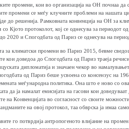
ките промени, кои во организација на ОН почнаа да с
ите промени се меѓу клучните проблеми на нашата ци
јде до решенија. Рамковната конвенција на ОН за кл
 со Кјото протоколот, кој се однесува за периодот о
 до 2020 и Спогодбата од Париз се однесува на перио
та за климатски промени во Париз 2015, бевме сведо
е кои доведоа до Спогодбата од Париз траеја речиси
цуската дипломатија и значаен чекор во намалувањето
огодбата од Париз беше усвоена со консензус на 196
ремената меѓународна политика. Она што е ново со ов
ата да ја намалат емисијата на гасови кои доведуваат
е на Конвенцијата во согласност со своите можности.
ндманите на овој протокол, таа обврска ја имаа сам
вите го потврдија антропогеното влијание на промена