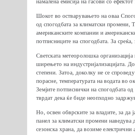
намалена емисија на гасови со ефектот
Шокот во остварувањето на оваа Спого
од спогодбата за климатски промени, Тр
американските компании и американски
потписниците на спогодбата. За среќа,
Светската метеоролошка организација н
ширењето на индустријализацијата. До
степени. Затоа, доколку не се спровед
порасне, температурата на водата во ок
Земјите потписнички на спогодбата од 
тврдат дека ќе биде неопходно задржув
Но, освен обврските за владите, за да 
панел за климатски промени наведува д
сезонска храна, да возиме електрични 