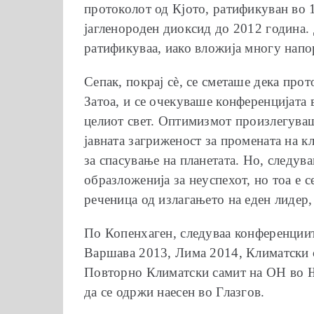
протоколот од Кјото, ратификуван во 1
јагленороден диоксид до 2012 година. 
ратификуваa, иако вложија многу напо
Сепак, покрај сѐ, се сметаше дека про
Затоа, и се очекуваше конференцијата
целиот свет. Оптимизмот произлегуваше
јавната загриженост за промената на к
за спасување на планетата. Но, следу
образложенија за неуспехот, но тоа е 
реченица од излагањето на еден лидер, 
По Копенхаген, следуваа конференциит
Варшава 2013, Лима 2014, Климатски 
Повторно Климатски самит на ОН во Њ
да се одржи наесен во Глазгов.