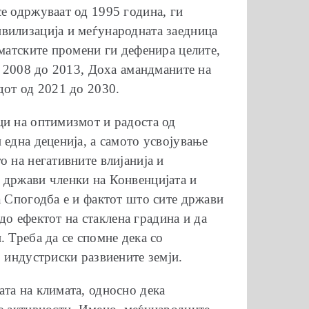
е одржуваат од 1995 година, ги
вилизација и меѓународната заедница
иматските промени ги дефенира целите,
д 2008 до 2013, Доха амандманите на
дот од 2021 до 2030.
ци на оптимизмот и радоста од
 една деценија, а самото усвојување
 на негативните влијанија и
 држави членки на Конвенцијата и
а Спогодба е и фактот што сите држави
 до ефектот на стаклена градина и да
 Треба да се спомне дека со
о индустриски развиените земји.
та на климата, односно дека