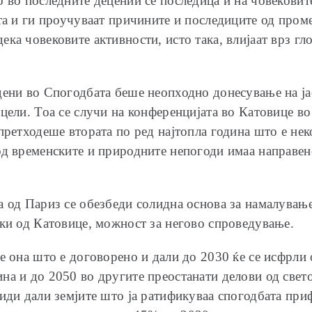
о во последните децении се последица и на човекови
та и ги проучуваат причините и последиците од пром
ка човековите активности, исто така, влијаат врз гл
дени во Спогодбата беше неопходно донесување на ја
цели. Тоа се случи на конференцијата во Катовице во
претходеше втората по ред најтопла година што е не
од временските и природните непогоди имаа направен
 од Париз се обезбеди солидна основа за намалување 
рки од Катовице, можност за негово спроведување.
е она што е договорено и дали до 2030 ќе се исфрли 
а и до 2050 во другите преостанати делови од светот
иди дали земјите што ја ратификуваа спогодбата прифа