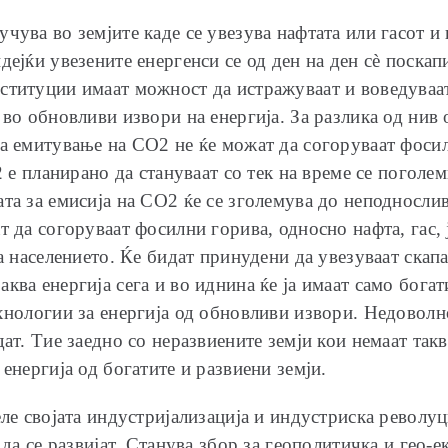
чува во земјите каде се увезува нафтата или гасот и
ејќи увезените енергенси се од ден на ден сѐ поскапи
ституции имаат можност да истражуваат и воведуваат
 во обновливи извори на енергија. За разлика од нив 
за емитување на СО2 не ќе можат да согоруваат фоси
2 е планирано да стануваат со тек на време се поголе
та за емисија на СО2 ќе се зголемува до неподнослив
т да согоруваат фосилни горива, односно нафта, гас, 
а населението. Ќе бидат принудени да увезуваат скапа 
ква енергија сега и во иднина ќе ја имаат само богат
ехнологии за енергија од обновливи извори. Недоволн
ат. Тие заедно со неразвиените земји кои немаат так
енергија од богатите и развиени земји.
ле својата индустријализација и индустриска револуциј
 да се развијат. Станува збор за геополитичка и гео-е