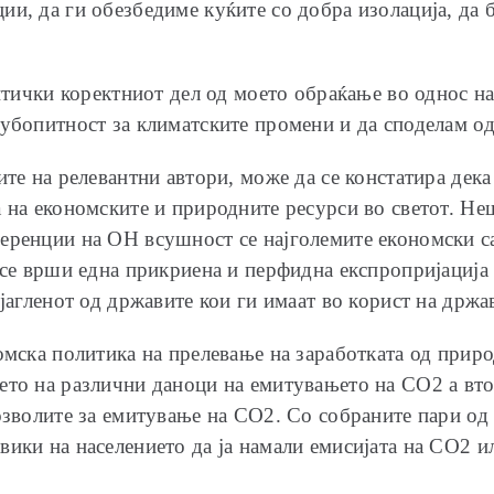
ии, да ги обезбедиме куќите со добра изолација, да 
итички коректниот дел од моето обраќање во однос на 
љубопитност за климатските промени и да споделам о
ите на релевантни автори, може да се констатира дек
 на економските и природните ресурси во светот. Не
еренции на ОН всушност се најголемите економски сам
 се врши една прикриена и перфидна експропријација
 јагленот од државите кои ги имаат во корист на држа
омска политика на прелевање на заработката од природ
ето на различни даноци на емитувањето на СО2 а вт
озволите за емитување на СО2. Со собраните пари од
ики на населението да ја намали емисијата на СО2 и