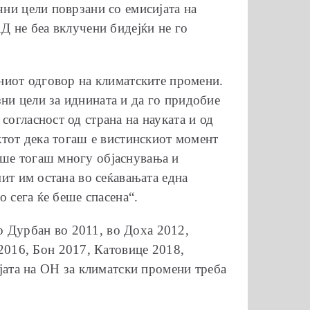
чни цели поврзани со емисијата на
АД не беа вклучени бидејќи не го
лниот одговор на климатските промени.
ни цели за иднината и да го придобие
согласност од страна на науката и од
актот дека тогаш е вистинскиот момент
аше тогаш многу објаснувања и
мит им остана во сеќавањата една
о сега ќе беше спасена“.
о Дурбан во 2011, во Доха 2012,
016, Бон 2017, Катовице 2018,
ата на ОН за климатски промени треба