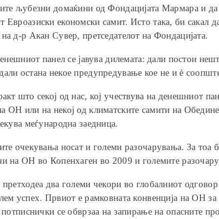
шите љубезни домаќини од Фондацијата Мармара и да
 Евроазиски економски самит. Исто така, би сакал да
на д-р Акан Сувер, претседателот на Фондацијата.
 денешниот панел се јавува дилемата: дали постои неш
али остана некое предупредување кое не и ѐ соопштен
акт што секој од нас, кој учествува на денешниот пан
а ОН или на некој од климатските самити на Обединет
рекува меѓународна заедница.
ите очекувања носат и големи разочарувања. За тоа 
ни на ОН во Копенхаген во 2009 и големите разочарув
у претходеа два големи чекори во глобалниот одговор
лем успех. Првиот е рамковната конвенција на ОН за
е потписнички се обврзаа на запирање на опасните пр