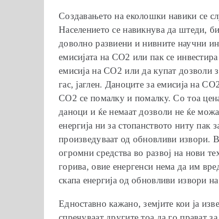
Создавањето на еколошки навики се слу
Населението се навикнува да штеди, бид
доволно развиени и нивните научни ин
емисијата на СО2 или пак се инвестира
емисија на СО2 или да купат дозволи 
гас, јаглен. Даноците за емисија на СО
СО2 се помалку и помалку. Со тоа цена
даноци и ќе немаат дозволи не ќе можа
енергија ни за стопанството ниту пак з
произведуваат од обновливи извори. Ва
огромни средства во развој на нови т
горива, овие енергенси нема да им вред
скапа енергија од обновливи извори на 
Едноставно кажано, земјите кои ја изве
спречуваат другите тоа да го прават за