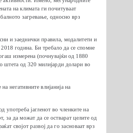
те активности. Имено, меѓународните
ената на климата ги почитуваат
обалното загревање, односно врз
сни и заеднички правила, модалитети и
 2018 година. Би требало да се спомне
когаш измерена (почнувајќи од 1880
о штета од 320 милијарди долари во
на негативните влијанија на
од употреба јагленот во членките на
, за да можат да се остварат целите од
ќат својот развој да го засноваат врз