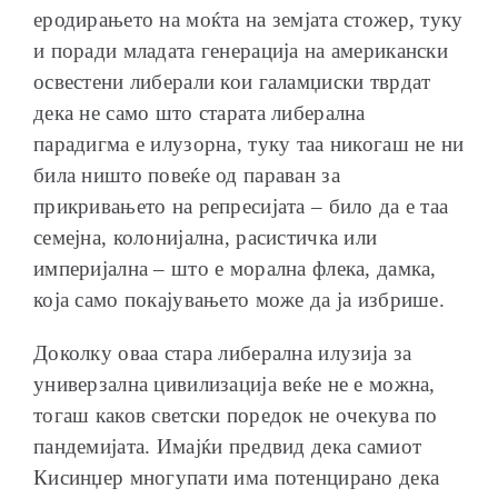
еродирањето на моќта на земјата стожер, туку
и поради младата генерација на американски
освестени либерали кои галамџиски тврдат
дека не само што старата либерална
парадигма е илузорна, туку таа никогаш не ни
била ништо повеќе од параван за
прикривањето на репресијата – било да е таа
семејна, колонијална, расистичка или
империјална – што е морална флека, дамка,
која само покајувањето може да ја избрише.
Доколку оваа стара либерална илузија за
универзална цивилизација веќе не е можна,
тогаш каков светски поредок не очекува по
пандемијата. Имајќи предвид дека самиот
Кисинџер многупати има потенцирано дека