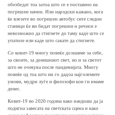
обезбедат тоа затоа што се е поставено на
погрешен начин. Или народски кажано, кога
ќе влезете во погрешен автобус сите следни
станици ќе ви бидат погрешни и речиси е
невозможно да стигнете до таму каде што се
упатиле или каде што сакате да стигнете.
Со ковит-19 многу повеќе дознавме за себе,
за своите, за денешниот свет, но и за светот
што не очекува после пандемијата. Многу
повеќе од тоа што ни го дадоа најголемите
умови, мудри луѓе и филозофи кои ги имаме
денес.
Ковит-19 во 2020 година како наеднаш да ја
подигна завесата на светската сцена и како