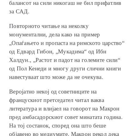
балансот на сили никогаш не бил прифатлив
за САД.
Повторното читање на неколку
монументални, дела како на пример
„Опаѓањето и пропаста на римското царство“
од Едвард Гибон, „Мукадима“ од Ибн
Халдун., „Растот и падот на големите сили“
од Пол Кенеди и многу други слични книги
навестуваат што може да не очекува.
Веројатно некој од советниците на
францускиот претседател читал ваква
литература и влијаел на говорот на Макрон
пред амбасадорскиот совет минатата година.
На тој состанок, според она што беше
објавено во медиумите, Макрон рекол дека