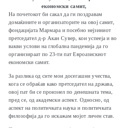
економски самит,
На почетокот би сакал да ги поздравам
домаќините и организаторите на овој самит,
фондацијата Мармара и посебно нејзиниот
ОБРАЌАЊА
претседател д-р Акан Сувер, кои успееја и во
вакви услови на глобална пандемија да го
организираат по 23-ти пат Евроазискиот
економски самит.
ШКОЛА ЗА МЛАДИ ЛИДЕРИ
За разлика од сите мои досегашни учества,
кога се обраќав како претседател на држава,
овој пат би се произнел по денешната тема,
пред се, од академски аспект. Односно, од
аспект на политичката наука и политичката
ПРМ 2009-2019
филозофија да го искажам мојот личен став.