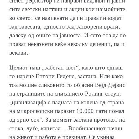
силен рефлектор ги направи видливи и јавни
сите светски настани и акции кои најмоќните
во светот се навикнати да ги прават и водат
зад завесата, односно зад затворени врати,
далеку од очите на јавноста. И сето тоа да го
прават неказнети веќе неколку децении, па и
векови.
Целиот наш „забеган свет“, како што еднаш
го нарече Ентони Гиденс, застана. Или како
тоа мошне сликовито го објасни Вејд Дејвис
на страниците на списанието Ролинг стоун:
„цивилизација е падната на колена од страна
на микроскопски паразит 10.000 пати помал
од зрно сол“. За момент застана протокот на
стока, луѓе, капитал… Вообичаениот начин
на живот и работа е прекинат. Се укинаа