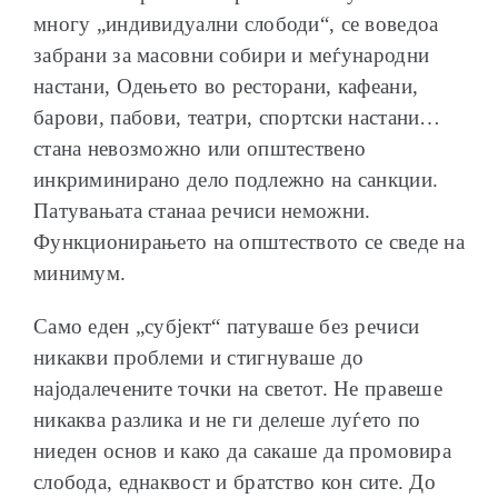
многу „индивидуални слободи“, се воведоа
забрани за масовни собири и меѓународни
настани, Одењето во ресторани, кафеани,
барови, пабови, театри, спортски настани…
стана невозможно или општествено
инкриминирано дело подлежно на санкции.
Патувањата станаа речиси неможни.
Функционирањето на општеството се сведе на
минимум.
Само еден „субјект“ патуваше без речиси
никакви проблеми и стигнуваше до
најодалечените точки на светот. Не правеше
никаква разлика и не ги делеше луѓето по
ниеден основ и како да сакаше да промовира
слобода, еднаквост и братство кон сите. До