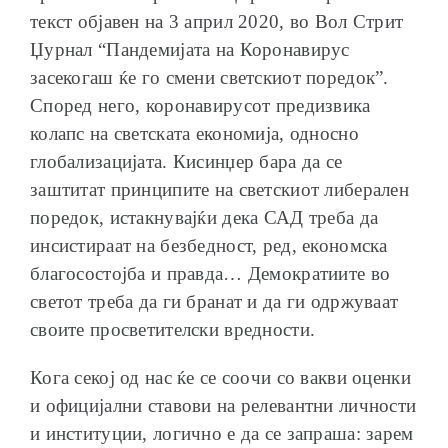
текст објавен на 3 април 2020, во Вол Стрит
Џурнал “Пандемијата на Коронавирус
засекогаш ќе го смени светскиот поредок”.
Според него, коронавирусот предизвика
колапс на светската економија, односно
глобализацијата. Кисинџер бара да се
заштитат принципите на светскиот либерален
поредок, истакнувајќи дека САД треба да
инсистираат на безбедност, ред, економска
благосостојба и правда… Демократиите во
светот треба да ги бранат и да ги одржуваат
своите просветителски вредности.
Кога секој од нас ќе се соочи со вакви оценки
и официјални ставови на релевантни личности
и институции, логично е да се запраша: зарем