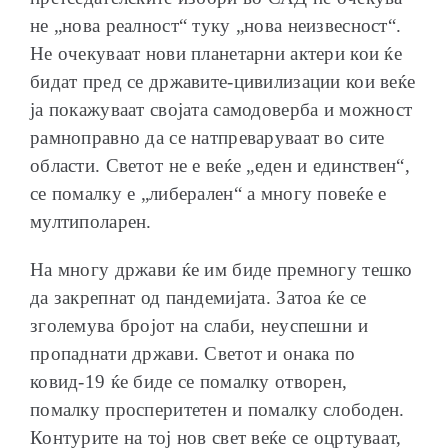
не „нова реалност“ туку „нова неизвесност“.
Не очекуваат нови планетарни актери кои ќе
бидат пред се државите-цивилизации кои веќе
ја покажуваат својата самодоверба и можност
рамноправно да се натпреваруваат во сите
области. Светот не е веќе „еден и единствен“,
се помалку е „либерален“ а многу повеќе е
мултиполарен.
На многу држави ќе им биде премногу тешко
да закрепнат од пандемијата. Затоа ќе се
зголемува бројот на слаби, неуспешни и
пропаднати држави. Светот и онака по
ковид-19 ќе биде се помалку отворен,
помалку просперитетен и помалку слободен.
Контурите на тој нов свет веќе се оцртуваат,