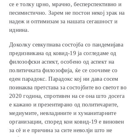
се е толку црно, мрачно, бесперспективно и
песимистично. Зарем не постои некој зрак на
надеж и оптимизам за нашата сегашност и
иднина.
Доколку севкупнава состојба со пандемијава
предизвикана од ковид-19 ја согледаме од
филозофски аспект, особено од аспект на
политичката филозофија, ќе се соочиме со
еден парадокс. Парадокс кој ни дава сосем
поинаква претстава за состојбите во светот во
2020 година, спротивен на се она што досега
е кажано и презентирано од политичарите,
медиумите, невладините и хуманитарните
организации, според кои ковид-19 е виновен
за сѐ и е причина за сите неволји што не