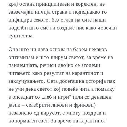
крај остана принципиелен и коректен, не
завземајќи ничија страна и подеднакво го
инфицира секого, без оглед на сите наши
поделби што сме ги создале ние како човечки
суштества.
Она што ни дава основа за барем некаков
оптимизам е што ширум светот, за време на
пандемијата, речиси двојно се зголеми
читањето како резултат на карантинот и
заклучувањето. Сета досегашна историја пак
не учи дека светот кој повеќе чита а помалку
е опседнат со „леб и игри“ (или со денешен
јазик – селебрити ликови и фрикови)
независно од вирусот, е многу поздрав и
понормален свет. За време на карантинот