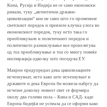
Кина, Русија и Индија не се само економски
ривали, туку „автентични држави-
цивилизации“ кои не само што го промениле
светскиот поредок и превзеле клучна улога во
економскиот поредок, туку исто така го
преобликувале и политичкиот поредок и
политичкото размислување кое произлегува
од тоа преобликување и тоа со многу повеќе
инспирација одколку што поседува ЕУ.
Макрон предупредил дека цивилизациите
исчезнуваат, исто како што исчезнуваат и
државите и дека Европа би можела набргу да
исчезне доколку новиот свет се формира
околу два големи пола – Кина и САД- каде
Европа бидејќи не успеала да се оформи како