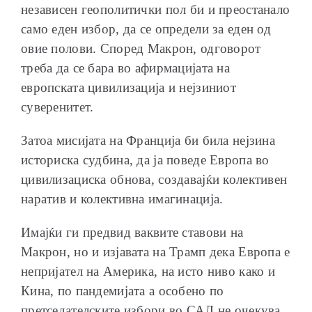
независен геополитички пол би и преостанало
само еден избор, да се определи за еден од
овие полови. Според Макрон, одговорот
треба да се бара во афирмацијата на
европската цивилизација и нејзиниот
суверенитет.
Затоа мисијата на Франција би била нејзина
историска судбина, да ја поведе Европа во
цивилизациска обнова, создавајќи колективен
наратив и колективна имагинација.
Имајќи ги предвид ваквите ставови на
Макрон, но и изјавата на Трамп дека Европа е
непријател на Америка, на исто ниво како и
Кина, по пандемијата а особено по
претседателските избори во САД не очекува