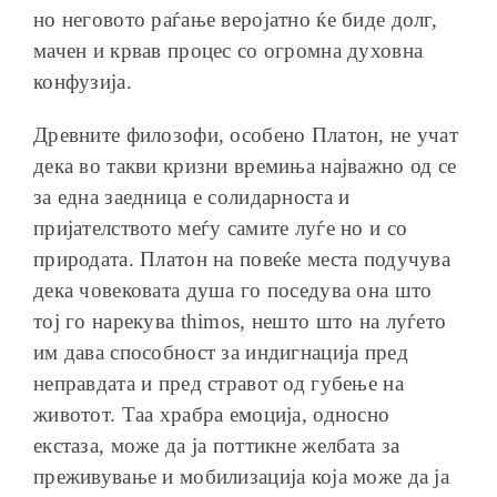
но неговото раѓање веројатно ќе биде долг,
мачен и крвав процес со огромна духовна
конфузија.
Древните филозофи, особено Платон, не учат
дека во такви кризни времиња најважно од се
за една заедница е солидарноста и
пријателството меѓу самите луѓе но и со
природата. Платон на повеќе места подучува
дека човековата душа го поседува она што
тој го нарекува thimos, нешто што на луѓето
им дава способност за индигнација пред
неправдата и пред стравот од губење на
животот. Таа храбра емоција, односно
екстаза, може да ја поттикне желбата за
преживување и мобилизација која може да ја