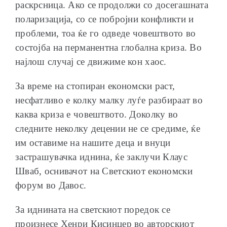
раскрсница. Ако се продолжи со досегашната
поларизација, со се побројни конфликти и
проблеми, тоа ќе го одведе човештвото во
состојба на перманентна глобална криза. Во
најлош случај се движиме кон хаос.
За време на стопиран економски раст,
несфатливо е колку малку луѓе разбираат во
каква криза е човештвото. Доколку во
следните неколку децении не се средиме, ќе
им оставиме на нашите деца и внуци
застрашувачка иднина, ќе заклучи Клаус
Шваб, оснивачот на Светскиот економски
форум во Давос.
За иднината на светскиот поредок се
произнесе Хенри Кисинџер во авторскиот