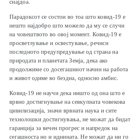
снајдоа.
Парадоксот се состои во тоа што ковид-19 е
нешто најдобро што можело да му се случи
на човештвото во овој момент. Ковид-19 е
просветлување и освестување, речиси
последното предупредување од страна на
природата и планетата Земја, дека ако
продолжиме со досегашниот начин на работа
и живот одиме во бездна, односно амбис.
Ковид-19 не научи дека ништо од она што е
врвно достигнување на севкупната човекова
цивилизација, значи врвната наука и сите
технолошки достигнувања, не можат да бидат
гаранција за вечен прогрес и напредок на
сегашноста но и иднината. Не можат да ни го