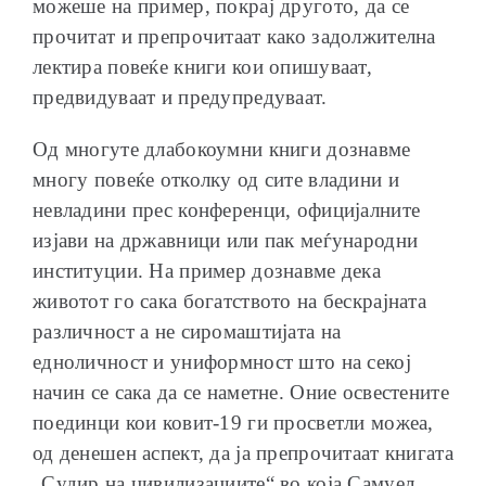
можеше на пример, покрај другото, да се
прочитат и препрочитаат како задолжителна
лектира повеќе книги кои опишуваат,
предвидуваат и предупредуваат.
Од многуте длабокоумни книги дознавме
многу повеќе отколку од сите владини и
невладини прес конференци, официјалните
изјави на државници или пак меѓународни
институции. На пример дознавме дека
животот го сака богатството на бескрајната
различност а не сиромаштијата на
едноличност и униформност што на секој
начин се сака да се наметне. Оние освестените
поединци кои ковит-19 ги просветли можеа,
од денешен аспект, да ја препрочитаат книгата
„Судир на цивилизациите“ во која Самуел