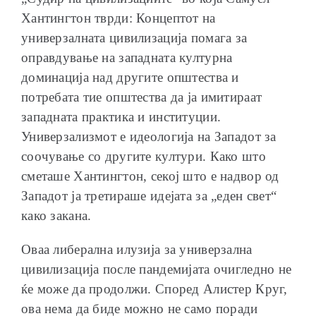
Хантингтон тврди: Концептот на
универзалната цивилизација помага за
оправдување на западната културна
доминација над другите општества и
потребата тие општества да ја имитираат
западната практика и институции.
Универзализмот е идеологија на Западот за
соочување со другите култури. Како што
сметаше Хантингтон, секој што е надвор од
Западот ја третираше идејата за „еден свет“
како закана.
Оваа либерална илузија за универзална
цивилизација после пандемијата очигледно не
ќе може да продолжи. Според Алистер Круг,
ова нема да биде можно не само поради