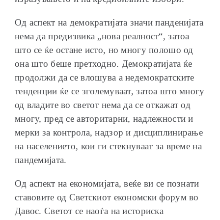
Од аспект на демократијата значи панденијата
нема да предизвика „нова реалност“, затоа
што се ќе остане исто, но многу полошо од
она што беше претходно. Демократијата ќе
продолжи да се влошува а недемократските
тенденции ќе се зголемуваат, затоа што многу
од владите во светот нема да се откажат од
многу, пред се авторитарни, надлежности и
мерки за контрола, надзор и дисциплинирање
на населението, кои ги стекнуваат за време на
пандемијата.
Од аспект на економијата, веќе ви се познати
ставовите од Светскиот економски форум во
Давос. Светот се наоѓа на историска