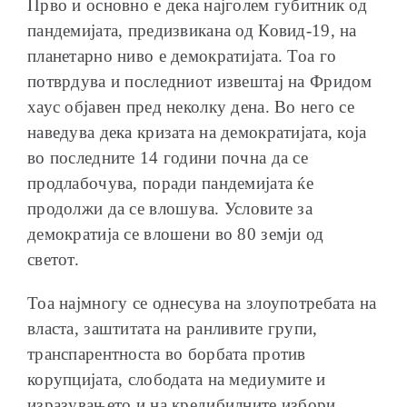
Прво и основно е дека најголем губитник од
пандемијата, предизвикана од Ковид-19, на
планетарно ниво е демократијата. Тоа го
потврдува и последниот извештај на Фридом
хаус објавен пред неколку дена. Во него се
наведува дека кризата на демократијата, која
во последните 14 години почна да се
продлабочува, поради пандемијата ќе
продолжи да се влошува. Условите за
демократија се влошени во 80 земји од
светот.
Тоа најмногу се однесува на злоупотребата на
власта, заштитата на ранливите групи,
транспарентноста во борбата против
корупцијата, слободата на медиумите и
изразувањето и на кредибилните избори.