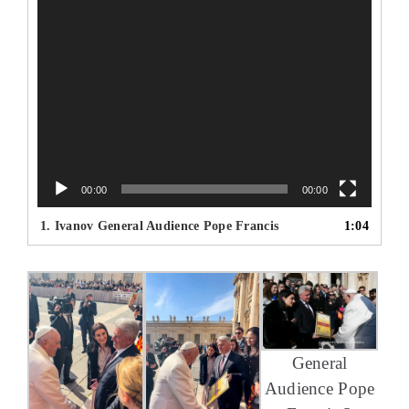
00:00
00:00
1.
Ivanov General Audience Pope Francis
1:04
General
Audience Pope