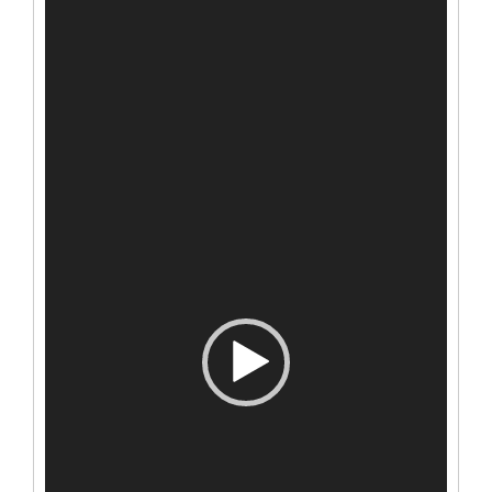
плејер