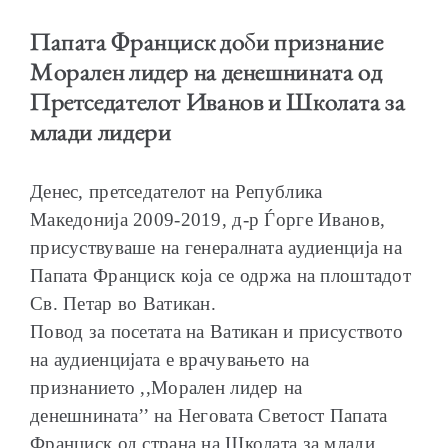
Папата Франциск доби признание
Морален лидер на денешнината од
Претседателот Иванов и Школата за
ОБРАЌАЊА
млади лидери
Денес, претседателот на Република
Македонија 2009-2019, д-р Ѓорге Иванов,
присуствуваше на генералната аудиенција на
ШКОЛА ЗА МЛАДИ ЛИДЕРИ
Папата Франциск која се одржа на плоштадот
Св. Петар во Ватикан.
Повод за посетата на Ватикан и присуството
на аудиенцијата е врачувањето на
ПРМ 2009-2019
признанието ,,Морален лидер на
денешнината’’ на Неговата Светост Папата
Франциск од страна на Школата за млади