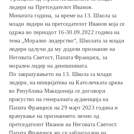
лидери на Претседателот Иванов.
Минатата година, за време на 13. Школа за
млади лидери на претседателот Иванов која се
одржа во периодот 16-30.09.2022 година на
тема „Морално лидерство“, Школата за млади
лидери одлучи да му додели признание на
Неговата Светост, Папата Франциск, за
морален лидер на денешнината.
По завршувањето на 13. Школа за млади
лидери, на иницијатива на Католичката црква
во Република Македонија се договори
присуство на генералната аудиенција на
Папата Франциск на 29 март 2023 година и
врачување на признанието лично од
претседателот Иванов на Неговата Светост.
Папата Франциск му се заблагодари на