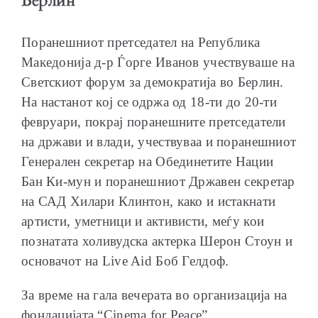
Берлин
Поранешниот претседател на Република
Македонија д-р Ѓорге Иванов учествуваше на
Светскиот форум за демократија во Берлин.
На настанот кој се одржа од 18-ти до 20-ти
февруари, покрај поранешните претседатели
на држави и влади, учествуваа и поранешниот
Генерален секретар на Обединетите Нации
Бан Ки-мун и поранешниот Државен секретар
на САД Хилари Клинтон, како и истакнати
артисти, уметници и активисти, меѓу кои
познатата холивудска актерка Шерон Стоун и
основачот на Live Aid Боб Гелдоф.
За време на гала вечерата во организација на
фондацијата “Cinema for Peace”,