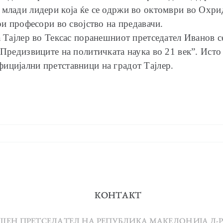
 млади лидери која ќе се одржи во октомври во Охрид
ри професори во својство на предавачи.
а Тајлер во Тексас поранешниот претседател Иванов с
„Предизвиците на политичката наука во 21 век”. Исто 
ицијални претставници на градот Тајлер.
КОНТАКТ
ЕШЕН ПРЕТСЕДАТЕЛ НА РЕПУБЛИКА МАКЕДОНИЈА Д-Р