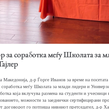
 за соработка меѓу Школата за м
Тајлер
 Македонија, д-р Ѓорге Иванов за време на посетата 
соработка меѓу Школата за млади лидери и Универзит
отка која вклучува размена на студенти и учесници 
зованието, можности за заеднички сертифицирани пр
т договорот го потпиша нивниот претседател, д-р Ха