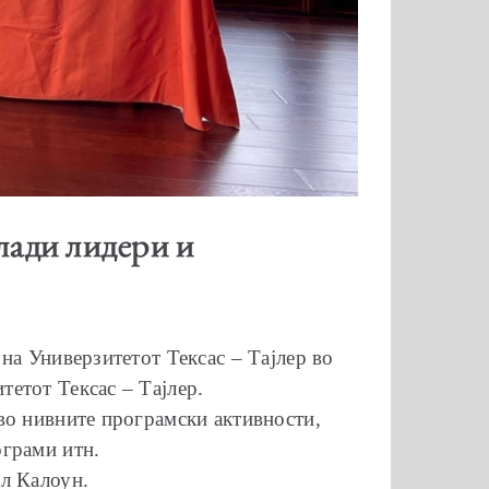
лади лидери и
на Универзитетот Тексас – Тајлер во
етот Тексас – Тајлер.
во нивните програмски активности,
ограми итн.
л Калоун.