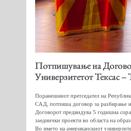
Потпишување на Договор
Универзитетот Тексас – 
Поранешниот претседател на Република
САД, потпиша договор за разбирање и 
Договорот предвидува 5 годишна сораб
заеднички проекти во областа на обра
Во името на американскиот универзите