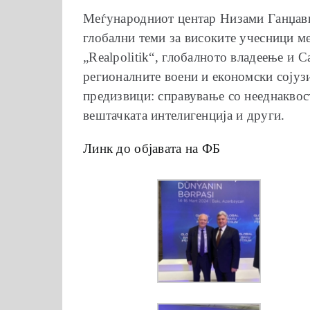
Меѓународниот центар Низами Ганџави 
глобални теми за високите учесници м
„Realpolitik“, глобалното владеење и 
регионалните воени и економски сојузи
предизвици: справување со нееднаквост
вештачката интелигенција и други.
Линк до објавата на ФБ