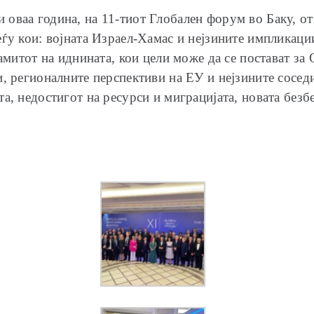
оваа година, на 11-тиот Глобален форум во Баку, от
еѓу кои: војната Израел-Хамас и нејзините импликаци
Самитот на иднината, кои цели може да се постават за
, регионалните перспективи на ЕУ и нејзините сосед
а, недостигот на ресурси и миграцијата, новата безб