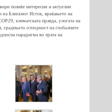
вори повеќе интересни и актуелни
и на Блискиот Исток, враќањето на
 COP29, климатската правда, улогата на
и, градењето отпорност на глобалните
едносна парадигма во ерата на