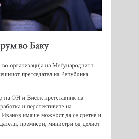
орум во Баку
м во организација на Меѓународниот
нешниот претседател на Република
ар на ОН и Висок претставник на
работка и перспективите на
т Иванов имаше можност да се сретне и
датели, премиери, министри од целиот