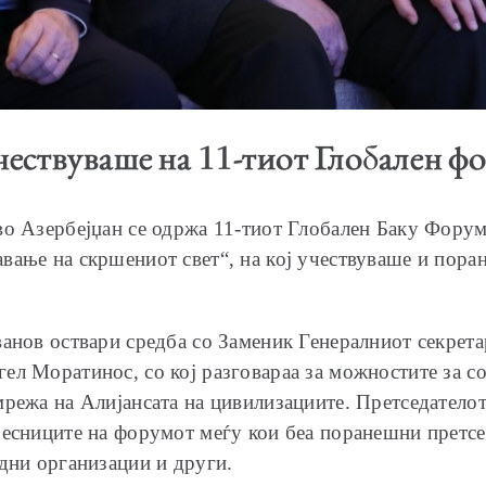
ествуваше на 11-тиот Глобален ф
во Азербејџан се одржа 11-тиот Глобален Баку Фору
вање на скршениот свет“, на кој учествуваше и пора
ванов оствари средба со Заменик Генералниот секрет
ел Моратинос, со кој разговараа за можностите за со
мрежа на Алијансата на цивилизациите. Претседатело
чесниците на форумот меѓу кои беа поранешни претсе
одни организации и други.