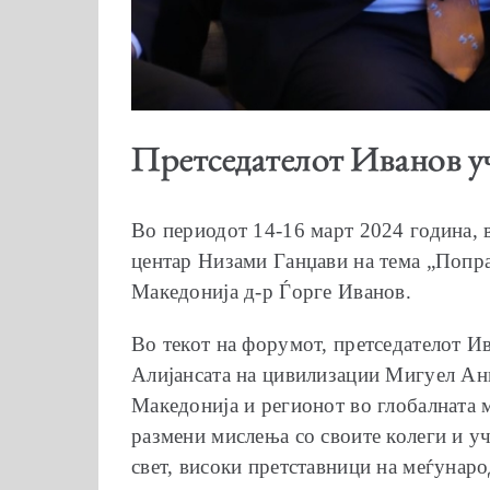
Претседателот Иванов уч
Во периодот 14-16 март 2024 година, 
центар Низами Ганџави на тема „Попра
Македонија д-р Ѓорге Иванов.
Во текот на форумот, претседателот И
Алијансата на цивилизации Мигуел Анг
Македонија и регионот во глобалната 
размени мислења со своите колеги и у
свет, високи претставници на меѓунар