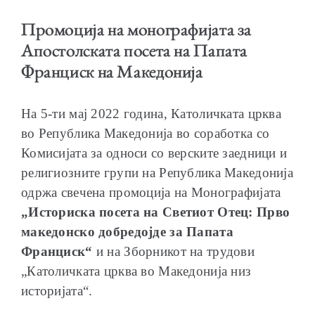
Промоција на монографијата за
Апостолската посета на Папата
Франциск на Македонија
ОБРАЌАЊА
На 5-ти мај 2022 година, Католичката црква
во Република Македонија во соработка со
Комисијата за односи со верските заедници и
религиозните групи на Република Македонија
ШКОЛА ЗА МЛАДИ ЛИДЕРИ
одржа свечена промоција на Монографијата
„Историска посета на Светиот Отец: Прво
македонско добредојде за Папата
Франциск“
и на Зборникот на трудови
ПРМ 2009-2019
„Католичката црква во Македонија низ
историјата“.