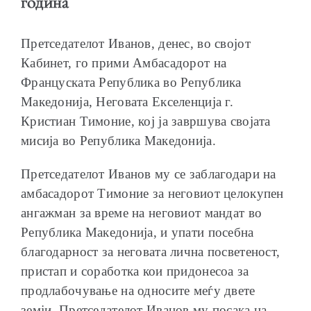
година
Претседателот Иванов, денес, во својот
Кабинет, го прими Амбасадорот на
Француската Република во Република
Македонија, Неговата Екселенција г.
Кристиан Тимоние, кој ја завршува својата
мисија во Република Македонија.
Претседателот Иванов му се заблагодари на
амбасадорот Тимоние за неговиот целокупен
ангажман за време на неговиот мандат во
Република Македонија, и упати посебна
благодарност за неговата лична посветеност,
пристап и соработка кои придонесоа за
продлабочување на односите меѓу двете
земји. Претседателот Иванов му посака на