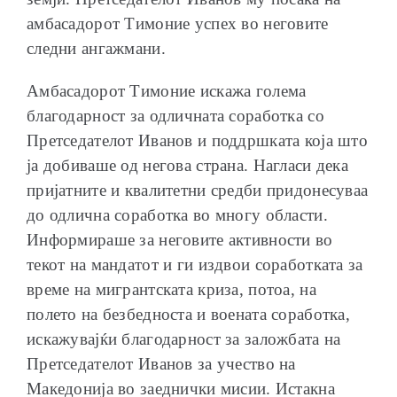
амбасадорот Тимоние успех во неговите
следни ангажмани.
Амбасадорот Тимоние искажа голема
благодарност за одличната соработка со
Претседателот Иванов и поддршката која што
ја добиваше од негова страна. Нагласи дека
пријатните и квалитетни средби придонесуваа
до одлична соработка во многу области.
Информираше за неговите активности во
текот на мандатот и ги издвои соработката за
време на мигрантската криза, потоа, на
полето на безбедноста и воената соработка,
искажувајќи благодарност за заложбата на
Претседателот Иванов за учество на
Македонија во заеднички мисии. Истакна