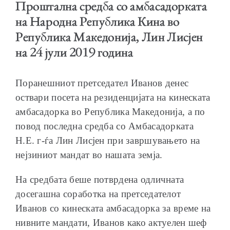
Проштална средба со амбасадорката
на Народна Република Кина во
Република Македонија, Лин Лисјен
на 24 јули 2019 година
ОБРАЌАЊА
Поранешниот претседател Иванов денес
оствари посета на резиденцијата на кинеската
амбасадорка во Република Македонија, а по
повод последна средба со Амбасадорката
ШКОЛА ЗА МЛАДИ ЛИДЕРИ
Н.Е. г-ѓа Лин Лисјен при завршувањето на
нејзиниот мандат во нашата земја.
На средбата беше потврдена одличната
досегашна соработка на претседателот
ПРМ 2009-2019
Иванов со кинеската амбасадорка за време на
нивните мандати, Иванов како актуелен шеф