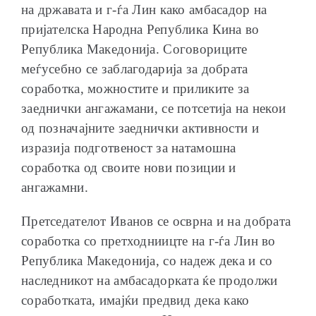
на државата и г-ѓа Лин како амбасадор на
пријателска Народна Република Кина во
Република Македонија. Соговориците
меѓусебно се заблагодарија за добрата
соработка, можностите и приликите за
заеднички ангажамани, се потсетија на некои
од позначајните заеднички активности и
изразија подготвеност за натамошна
соработка од своите нови позиции и
ангажамни.
Претседателот Иванов се осврна и на добрата
соработка со претходниицте на г-ѓа Лин во
Република Македонија, со надеж дека и со
наследникот на амбасадорката ќе продолжи
соработката, имајќи предвид дека како