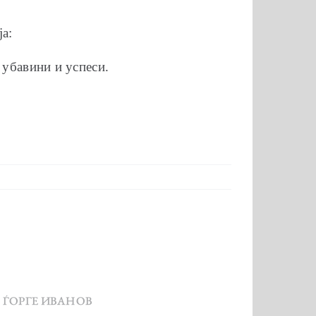
ја:
 убавини и успеси.
 ЃОРГЕ ИВАНОВ