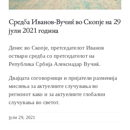
Средба Иванов-Вучиќ во Скопје на 29
јули 2021 година
ОБРАЌАЊА
Денес во Скопје, претседателот Иванов
оствари средба со претседателот на
Република Србија Алекснадар Вучиќ.
ШКОЛА ЗА МЛАДИ ЛИДЕРИ
Двајцата соговорници и пријатели разменија
мислења за актуелните случувања во
регионот како и за актуелните глобални
случувања во светот.
ПРМ 2009-2019
јули 29, 2021