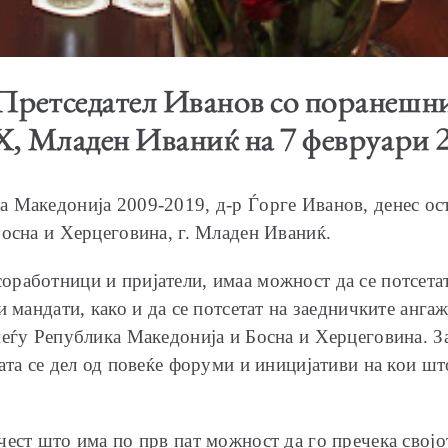
Претседател Иванов со поранешни
Х, Младен Иваниќ на 7 февруари 
 Македонија 2009-2019, д-р Ѓорге Иванов, денес ос
Босна и Херцеговина, г. Младен Иваниќ.
работници и пријатели, имаа можност да се потсетат
и мандати, како и да се потсетат на заедничките анг
меѓу Република Македонија и Босна и Херцеговина. З
ата се дел од повеќе форуми и иницијативи на кои ш
ест што има по прв пат можност да го пречека својот