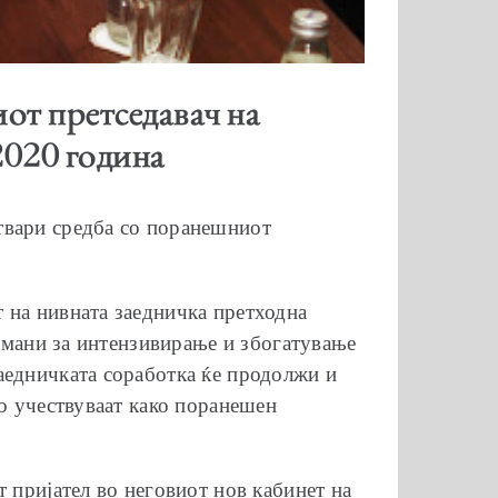
от претседавач на
2020 година
твари средба со поранешниот
 на нивната заедничка претходна
ажмани за интензивирање и збогатување
аедничката соработка ќе продолжи и
то учествуваат како поранешен
 пријател во неговиот нов кабинет на