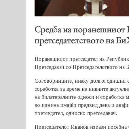
Средба на поранешниот 
претседателството на Би
Поранешниот претседател на Република
Претседавач со Претседателството на 
Соговорниците, инаку долгогодишни со
соработка за време на нивните актуелн
на билатералните односи и соработка 
во иднина имајќи предвид дека и двајц
претседател, односно претседавач.
Претседателот Иванов изрази посебна ч