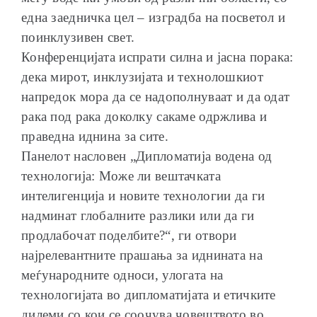
една заедничка цел – изградба на посветол и
поинклузивен свет.
Конференцијата испрати силна и јасна порака:
дека мирот, инклузијата и технолошкиот
напредок мора да се надополнуваат и да одат
рака под рака доколку сакаме одржлива и
праведна иднина за сите.
Панелот насловен „Дипломатија водена од
технологија: Може ли вештачката
интелигенција и новите технологии да ги
надминат глобалните разлики или да ги
продлабочат поделбите?“, ги отвори
најрелевантните прашања за иднината на
меѓународните односи, улогата на
технологијата во дипломатијата и етичките
дилеми со кои се соочува човештвото во