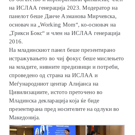
на ИСЛАА генерација 2023. Модератор на
панелот беше Данче Азманова Мирчевска,
основач на „Working Mom“, ко-основач на
„Трикси Бокс“ и член на ИСЛАА генерација
2016.
На младинскиот панел беше презентирано
истражувањето во чиј фокус беше мислењето
на младите, нивните предизвици и потреби,
спроведено од страна на ИСЛАА и
Меѓународниот центар Алијанса на
Цивилизациите, истото преточено во
Младинска декларација која ќе биде
презентирана пред носителите на одлуки во
Македонија.