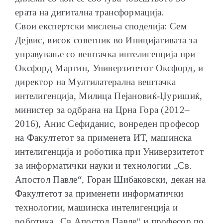
ерата на дигитална трансформација.
Свои експертски мислења споделија: Сем
Дејвис, висок советник во Иницијативата за
управување со вештачка интелигенција при
Оксфорд Мартин, Универзитетот Оксфорд, и
директор на Мултилатерална вештачка
интелигенција, Милица Пејановиќ-Џуришиќ,
министер за одбрана на Црна Гора (2012–
2016), Анис Сефиданис, вонреден професор
на Факултетот за применета ИТ, машинска
интелигенција и роботика при Универзитетот
за информатички науки и технологии „Св.
Апостол Павле“, Горан Шибаковски, декан на
Факултетот за применети информатички
технологии, машинска интелигенција и
роботика „Св Апостол Павле“ и професор по