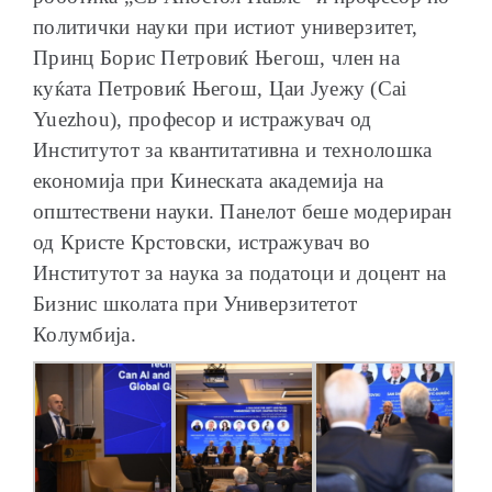
политички науки при истиот универзитет,
Принц Борис Петровиќ Његош, член на
куќата Петровиќ Његош, Цаи Јуежу (Cai
Yuezhou), професор и истражувач од
Институтот за квантитативна и технолошка
економија при Кинеската академија на
општествени науки. Панелот беше модериран
од Кристе Крстовски, истражувач во
Институтот за наука за податоци и доцент на
Бизнис школата при Универзитетот
Колумбија.