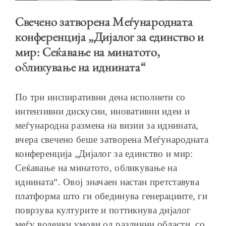
Свечено затворена Меѓународната
конференција „Дијалог за единство и
мир: Сеќавање на минатото,
ОБРАЌАЊА
обликување на иднината“
По три инспиративни дена исполнети со
интензивни дискусии, иновативни идеи и
меѓународна размена на визии за иднината,
ШКОЛА ЗА МЛАДИ ЛИДЕРИ
вчера свечено беше затворена Меѓународната
конференција „Дијалог за единство и мир:
Сеќавање на минатото, обликување на
иднината“. Овој значаен настан претставува
ПРМ 2009-2019
платформа што ги обединува генерациите, ги
поврзува културите и поттикнува дијалог
меѓу водечки умови од различни области, со