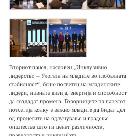
Вториот панел, насловен „Инклузивно
лидерство – Улогата на младите во глобалната
стабилност“, беше посветен на младинските
лидери, нивната визија, енергија и способност
да создадат промена. Говорниците на панелот
потсетија колку е важно младите да бидат дел
од процесите на одлучување и градење
општества што ги ценат различноста,
праведноста и инклузијата.