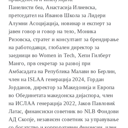
Панелисти беа, Анастасија Илиевска,
претседател на Иванов Школа за Лидери
Алумни Асоцијација, новинар и експерт за
јавен говор и говор на тело, Моника
Ризовска, стратег и консултант за брендирање
на работодавци, глобален директор за
заедници во Women in Tech, Хепи Гилберт
Манго, прв секретар за развој при
Амбасадата на Република Малави во Берлин,
член на ISLAA генерација 2024, Гордан
Јорданов, директор за Македонија и Европа
во Обединетата македонска дијаспора, член
на ИСЛАА генерација 2022, Јаков Павловиќ
Латас, финансиски советник во NLB Фондови
АД Скопје, независен советник за управување
со богатство и корпоративни финансии, член