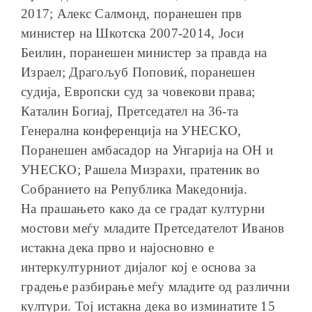
2017; Алекс Салмонд, поранешен прв
министер на Шкотска 2007-2014, Јоси
Беилин, поранешен министер за правда на
Израел; Драгољуб Поповиќ, поранешен
судија, Европски суд за човекови права;
Каталин Богиај, Претседател на 36-та
Генерална конференција на УНЕСКО,
Поранешен амбасадор на Унгарија на ОН и
УНЕСКО; Рашела Мизрахи, пратеник во
Собранието на Република Македонија.
На прашањето како да се градат културни
мостови меѓу младите Претседателот Иванов
истакна дека прво и најосновно е
интеркултурниот дијалог кој е основа за
градење разбирање меѓу младите од различни
култури. Тој истакна дека во изминатите 15