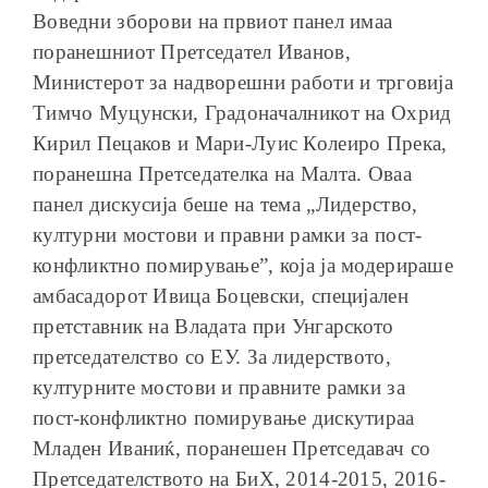
Воведни зборови на првиот панел имаа
поранешниот Претседател Иванов,
Министерот за надворешни работи и трговија
Тимчо Муцунски, Градоначалникот на Охрид
Кирил Пецаков и Мари-Луис Колеиро Прека,
поранешна Претседателка на Малта. Оваа
панел дискусија беше на тема „Лидерство,
културни мостови и правни рамки за пост-
конфликтно помирување”, која ја модерираше
амбасадорот Ивица Боцевски, специјален
претставник на Владата при Унгарското
претседателство со ЕУ. За лидерството,
културните мостови и правните рамки за
пост-конфликтно помирување дискутираа
Младен Иваниќ, поранешен Претседавач со
Претседателството на БиХ, 2014-2015, 2016-