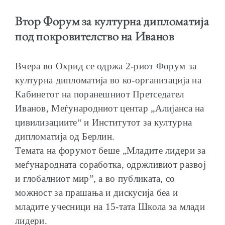
Втор Форум за културна дипломатија
под покровителство на Иванов
ОБРАЌАЊА
Вчера во Охрид се одржа 2-риот Форум за
културна дипломатија во ко-организација на
Кабинетот на поранешниот Претседател
Иванов, Меѓународниот центар „Алијанса на
цивилизациите“ и Институтот за културна
ШКОЛА ЗА МЛАДИ ЛИДЕРИ
дипломатија од Берлин.
Tемата на форумот беше „Младите лидери за
меѓународната соработка, одржливиот развој
и глобалниот мир”, а во публиката, со
ПРМ 2009-2019
можност за прашања и дискусија беа и
младите учесници на 15-тата Школа за млади
лидери.