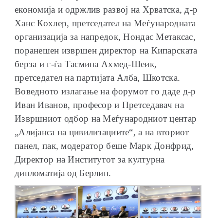
економија и одржлив развој на Хрватска, д-р
Ханс Кохлер, претседател на Меѓународната
организација за напредок, Нондас Метаксас,
поранешен извршен директор на Кипарската
берза и г-ѓа Тасмина Ахмед-Шеик,
претседател на партијата Алба, Шкотска.
Воведното излагање на форумот го даде д-р
Иван Иванов, професор и Претседавач на
Извршниот одбор на Меѓународниот центар
„Алијанса на цивилизациите“, а на вториот
панел, пак, модератор беше Марк Донфрид,
Директор на Институтот за културна
дипломатија од Берлин.