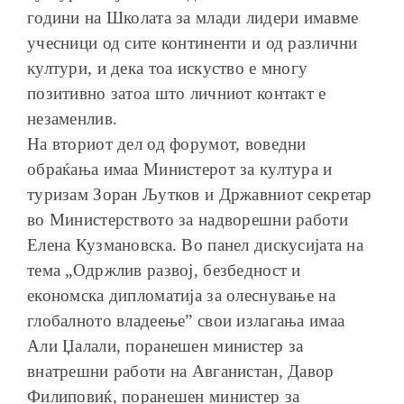
години на Школата за млади лидери имавме
учесници од сите континенти и од различни
култури, и дека тоа искуство е многу
позитивно затоа што личниот контакт е
незаменлив.
На вториот дел од форумот, воведни
обраќања имаа Министерот за култура и
туризам Зоран Љутков и Државниот секретар
во Министерството за надворешни работи
Елена Кузмановска. Во панел дискусијата на
тема „Одржлив развој, безбедност и
економска дипломатија за олеснување на
глобалното владеење” свои излагања имаа
Али Џалали, поранешен министер за
внатрешни работи на Авганистан, Давор
Филиповиќ, поранешен министер за