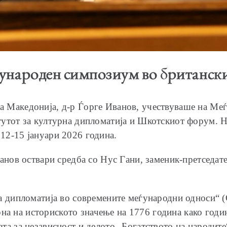
ѓународен симпозиум во британс
а Македонија, д-р Ѓорге Иванов, учествуваше на Ме
тутот за културна дипломатија и Шкотскиот форум. Н
12-15 јануари 2026 година.
ванов оствари средба со Нус Гани, заменик-претседат
а дипломатија во современите меѓународни односи“ (
сврна на историското значење на 1776 година како год
та за независност и делото „Богатството на народите