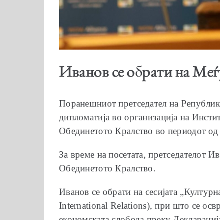
Иванов се обрати на Ме
Поранешниот претседател на Републик
дипломатија во организација на Инсти
Обединетото Кралство во периодот од 
За време на посетата, претседателот И
Обединетото Кралство.
Иванов се обрати на сесијата „Културн
International Relations), при што се о
економската слобода преку Декларација