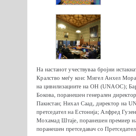
На настанот учествуваа бројни истакн
Кралство меѓу кои: Мигел Анхел Морат
на цивилизациите на ОН (UNAOC); Бар
Бокова, поранешен генерален директо
Пакистан; Нихал Саад, директор на U
претседател на Естонија; Алфред Гузе
Мохамад Штаје, поранешен премиер на
поранешен претседавач со Претседател