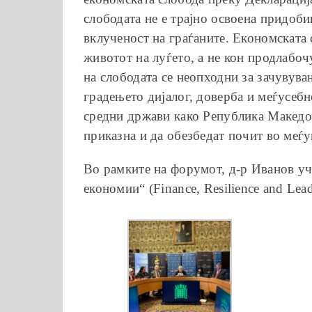
слободата не е трајно освоена придоби
вклученост на граѓаните. Економската
животот на луѓето, а не кон продлабоч
на слободата се неопходни за зачувув
градењето дијалог, доверба и меѓусебн
средни држави како Република Македони
приказна и да обезбедат почит во меѓу
Во рамките на форумот, д-р Иванов уч
економии“ (Finance, Resilience and Lea