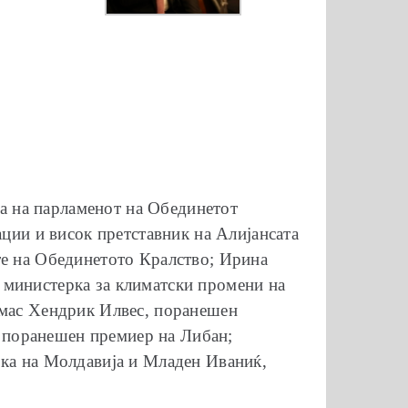
ма на парламенот на Обединетот
ции и висок претставник на Алијансата
е на Обединетото Кралство; Ирина
министерка за климатски промени на
омас Хендрик Илвес, поранешен
, поранешен премиер на Либан;
ка на Молдавија и Младен Иваниќ,