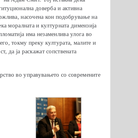
ституционална доверба и активна
држлива, насочена кон подобрување на
ека моралната и културната димензија
пломатија има незаменлива улога во
его, токму преку културата, малите и
т, да ја раскажат сопствената
ерство во управувањето со современите