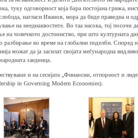
вка, туку одговорност која бара постојана грижа, ин
 слобода, нагласи Иванов, мора да биде праведна и о
ување на нееднаквостите. Во таа насока, тој посочи д
ање на човечкото достоинство, при што културната ди
о разбирање во време на глобални поделби. Според н
ја можат да ја засилат својата меѓународна видливос
народната заедница.
ествуваше и на сесијата „Финансии, отпорност и лид
dership in Governing Modern Economies).