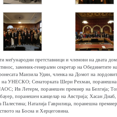
ати меѓународни претставници и членови на двата до
инос, заменик-генерален секретар на Обединетите на
онесата Манзила Удин, членка на Домот на лордовит
р на УНЕСКО; Сенаторката Шери Рехман, поранешна 
NAOC; Ив Летерм, поранешен премиер на Белгија; Т
нбауер, поранешен канцелар на Австрија; Хасан Диаб
 Палестина; Наталија Гаврилица, поранешна премиер
ството на Босна и Херцеговина.