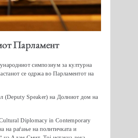
киот Парламент
ѓународниот симпозиум за културна
астанот се одржа во Парламентот на
ел (Deputy Speaker) на Долниот дом на
Cultural Diplomacy in Contemporary
ина на раѓање на политичката и
“ на Адам Смит. Тој истакна дека