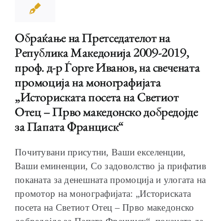
Обраќање на Претседателот на
Република Македонија 2009-2019,
ОБРАЌАЊА
проф. д-р Ѓорге Иванов, на свечената
промоција на монографијата
„Историската посета на Светиот
Отец – Прво македонско добредојде
ШКОЛА ЗА МЛАДИ ЛИДЕРИ
за Папата Франциск“
Почитувани присутни, Ваши екселенции,
Ваши еминенции, Со задоволство ја прифатив
поканата за денешната промоција и улогата на
ПРМ 2009-2019
промотор на монографијата: „Историската
посета на Светиот Отец – Прво македонско