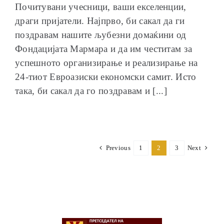
Почитувани учесници, ваши екселенции,
драги пријатели. Најпрво, би сакал да ги
поздравам нашите љубезни домаќини од
Фондацијата Мармара и да им честитам за
успешното организирање и реализирање на
24-тиот Евроазиски економски самит. Исто
така, би сакал да го поздравам и [...]
Previous
1
2
3
Next