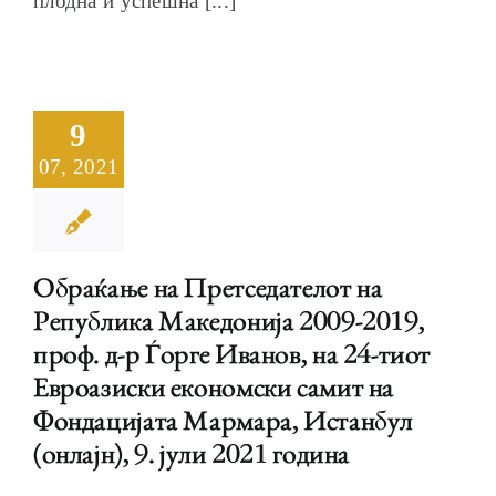
плодна и успешна [...]
9
07, 2021
Обраќање на Претседателот на
Република Македонија 2009-2019,
проф. д-р Ѓорге Иванов, на 24-тиот
Евроазиски економски самит на
Фондацијата Мармарa, Истанбул
(онлајн), 9. јули 2021 година