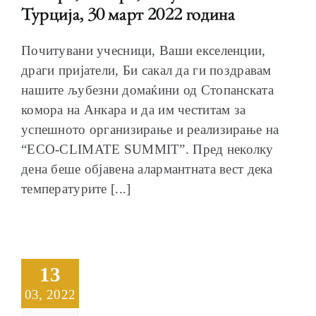
Турција, 30 март 2022 година
Почитувани учесници, Ваши екселенции,
драги пријатели, Би сакал да ги поздравам
нашите љубезни домаќини од Стопанската
комора на Анкара и да им честитам за
успешното организирање и реализирање на
“ECO-CLIMATE SUMMIT”. Пред неколку
дена беше објавена алармантната вест дека
температурите [...]
13
03, 2022