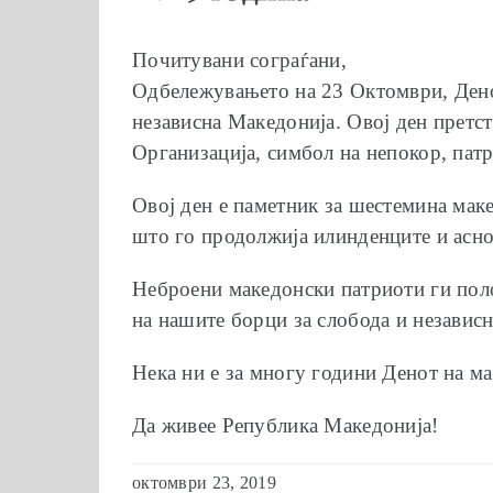
Почитувани сограѓани,
Одбележувањето на 23 Октомври, Денот
независна Македонија. Овој ден претс
Организација, симбол на непокор, пат
Овој ден е паметник за шестемина маке
што го продолжија илинденците и асно
Неброени македонски патриоти ги поло
на нашите борци за слобода и независн
Нека ни е за многу години Денот на м
Да живее Република Македонија!
октомври 23, 2019