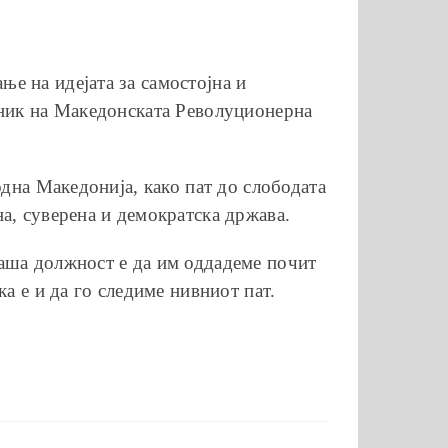
е на идејата за самостојна и
сник на Македонската Револуционерна
одна Македонија, како пат до слободата
а, суверена и демократска држава.
Наша должност е да им оддадеме почит
а е и да го следиме нивниот пат.