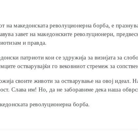
 на македонската револуционерна борба, е празнувањ
тавува завет на македонските револуционери, предве
риотизам и правда.
донски патриоти кои се здружија за визијата за слоб
мците остварувајќи го вековниот стремеж за сопствен
жија своите животи за остварување на овој идеал. 
ост. Слава им! Но, да не заборавиме дека наша обврск
акедонската револуционерна борба.