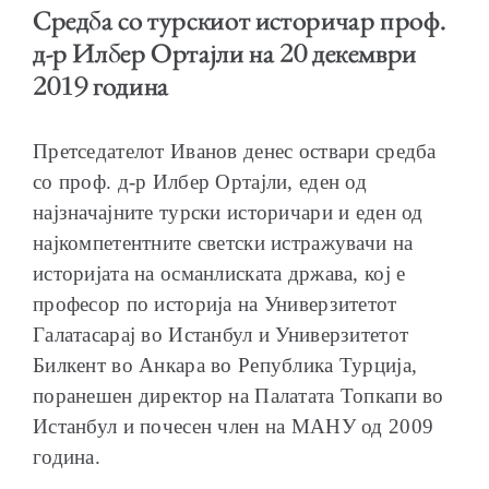
Средба со турскиот историчар проф.
д-р Илбер Ортајли на 20 декември
2019 година
ОБРАЌАЊА
Претседателот Иванов денес оствари средба
со проф. д-р Илбер Ортајли, еден од
најзначајните турски историчари и еден од
најкомпетентните светски истражувачи на
ШКОЛА ЗА МЛАДИ ЛИДЕРИ
историјата на османлиската држава, кој е
професор по историја на Универзитетот
Галатасарај во Истанбул и Универзитетот
Билкент во Анкара во Република Турција,
поранешен директор на Палатата Топкапи во
ПРМ 2009-2019
Истанбул и почесен член на МАНУ од 2009
година.