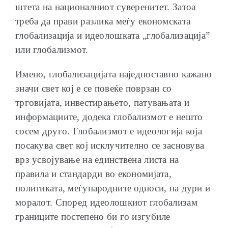
штета на националниот суверенитет. Затоа
треба да прави разлика меѓу економската
глобализација и идеолошката „глобализација”
или глобализмот.
Имено, глобализацијата наједноставно кажано
значи свет кој е се повеќе поврзан со
трговијата, инвестирањето, патувањата и
информациите, додека глобализмот е нешто
сосем друго. Глобализмот е идеологија која
посакува свет кој исклучително се засновува
врз усвојување на единствена листа на
правила и стандарди во економијата,
политиката, меѓународните односи, па дури и
моралот. Според идеолошкиот глобализам
границите постепено би го изгубиле