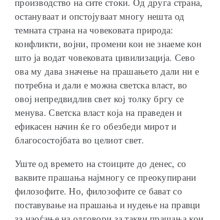
производство на сите стоки. Од друга страна,
остануваат и опстојуваат многу нешта од
темната страна на човековата природа:
конфликти, војни, промени кои не знаеме кон
што ја водат човековата цивилизација. Сево
ова му дава значење на прашањето дали ни е
потребна и дали е можна светска власт, во
овој непредвидлив свет кој толку бргу се
менува. Светска власт која на праведен и
ефикасен начин ќе го обезбеди мирот и
благосостојбата во целиот свет.
Уште од времето на стоиците до денес, со
ваквите прашања најмногу се преокупирани
филозофите. Но, филозофите се бават со
поставување на прашања и нудење на правци
за наоѓање на одговори за такви прашања кои