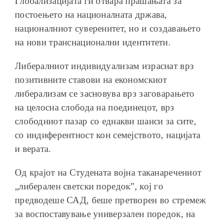
Глобализацијата ги отвара прашањата за
постоењето на националната држава,
националниот суверенитет, но и создавањето
на нови транснационални идентитети.
Либералниот индивидуализам израснат врз
позитивните ставови на економскиот
либерализам се засновува врз заговарањето
на целосна слобода на поединецот, врз
слободниот пазар со еднакви шанси за сите,
со индиферентност кон семејството, нацијата
и верата.
Од крајот на Студената војна таканаречениот
„либерален светски поредок”, кој го
предводеше САД, беше претворен во стремеж
за воспоставување универзален поредок, на