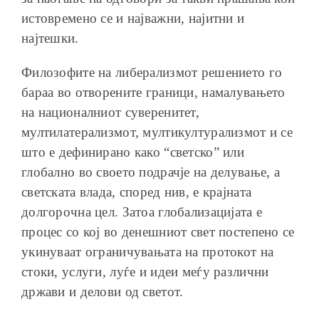
истовремено се и најважни, најитни и
најтешки.
Филозофите на либерализмот решението го
бараа во отворените граници, намалувањето
на националниот суверенитет,
мултилатерализмот, мултикултурализмот и се
што е дефинирано како “светско” или
глобално во своето подрачје на делување, а
светската влада, според нив, е крајната
долгорочна цел. Затоа глобализацијата е
процес со кој во денешниот свет постепено се
укинуваат ограничувањата на протокот на
стоки, услуги, луѓе и идеи меѓу различни
држави и делови од светот.