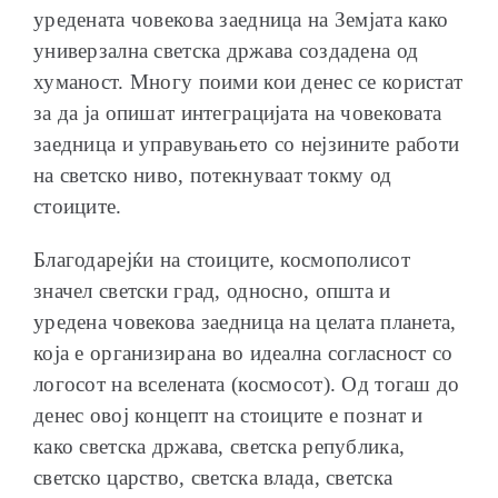
уредената човекова заедница на Земјата како
универзална светска држава создадена од
хуманост. Многу поими кои денес се користат
за да ја опишат интеграцијата на човековата
заедница и управувањето со нејзините работи
на светско ниво, потекнуваат токму од
стоиците.
Благодарејќи на стоиците, космополисот
значел светски град, односно, општа и
уредена човекова заедница на целата планета,
која е организирана во идеална согласност со
логосот на вселената (космосот). Од тогаш до
денес овој концепт на стоиците е познат и
како светска држава, светска република,
светско царство, светска влада, светска