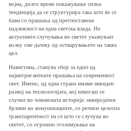
војна, долго време покажуваше силна
тенденција да се структурира така што ќе се
бави со прашања од претпоставена
надлежност на една светска влада. Но
актуелните случувања во светот укажуваат
колку сме далеку од остварувањето на таква
цел.
Навистина, станува збор за едно од
најинтригантните прашања на современиот
свет. Имено, од една страна имаме невиден
развој на технологијата, кој некогаш се
случил во човековата историја: неверојатни
брзини во комуникациите, со речиси целосна
транспарентност на се што се случува во
светот, со огромно зголемување на