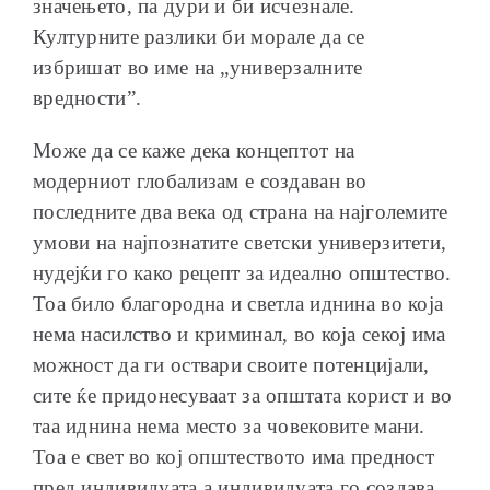
значењето, па дури и би исчезнале.
Културните разлики би морале да се
избришат во име на „универзалните
вредности”.
Може да се каже дека концептот на
модерниот глобализам е создаван во
последните два века од страна на најголемите
умови на најпознатите светски универзитети,
нудејќи го како рецепт за идеално општество.
Тоа било благородна и светла иднина во која
нема насилство и криминал, во која секој има
можност да ги оствари своите потенцијали,
сите ќе придонесуваат за општата корист и во
таа иднина нема место за човековите мани.
Тоа е свет во кој општеството има предност
пред индивидуата а индивидуата го создава