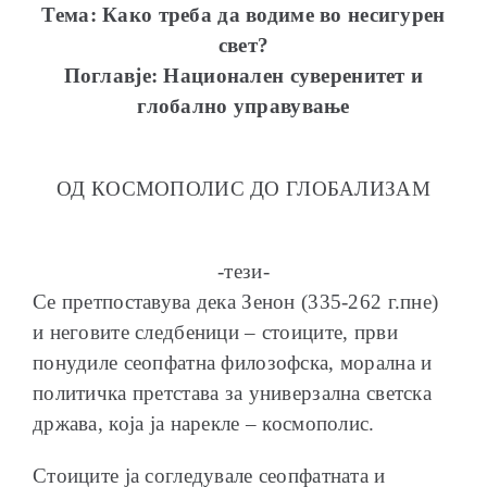
Тема: Како треба да водиме во несигурен
свет?
Поглавје: Национален суверенитет и
глобално управување
ОБРАЌАЊА
ОД КОСМОПОЛИС ДО ГЛОБАЛИЗАМ
ШКОЛА ЗА МЛАДИ ЛИДЕРИ
-тези-
Се претпоставува дека Зенон (335-262 г.пне)
и неговите следбеници – стоиците, први
понудиле сеопфатна филозофска, морална и
политичка претстава за универзална светска
ПРМ 2009-2019
држава, која ја нарекле – космополис.
Стоиците ја согледувале сеопфатната и