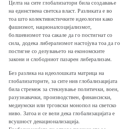
Целта на сите глобализатори била создавање
на единствена светска власт. Разликата е во
тоа што колективистичките идеологии како
фашизмот, националсоцијализмот,
болшевизмот тоа сакале да го постигнат со
сила, додека либерализмот настојува тоа да го
постигне со делувањето на економските
закони и слободниот пазарен либерализам.
Без разлика на идеолошката матрица на
глобализаторите, за сите нив глобализацијата
била стремеж за стекнување политички, воен,
разузнавачки, производствен, финансиски,
медиумски или трговски монопол на светско
ниво. Затоа и се вели дека глобализацијата е
всушност денационализација.