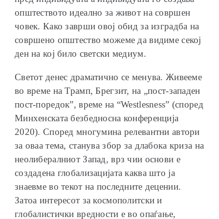
општеството идеално за живот на совршен
човек. Како заврши овој обид за изградба на
совршено општество можеме да видиме секој
ден на кој било светски медиум.
Светот денес драматично се менува. Живееме
во време на Трамп, Брегзит, на „пост-западен
пост-поредок”, време на “Westlesness” (според
Минхенската безбедносна конференција
2020). Според многумина релевантни автори
за оваа тема, станува збор за длабока криза на
неолибералниот Запад, врз чии основи е
создадена глобализацијата каква што ја
знаевме во текот на последните децении.
Затоа интересот за космополитски и
глобалистички вредности е во опаѓање,