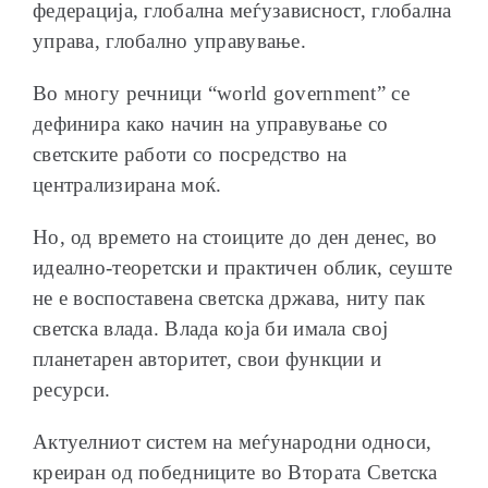
федерација, глобална меѓузависност, глобална
управа, глобално управување.
Во многу речници “world government” се
дефинира како начин на управување со
светските работи со посредство на
централизирана моќ.
Но, од времето на стоиците до ден денес, во
идеално-теоретски и практичен облик, сеуште
не е воспоставена светска држава, ниту пак
светска влада. Влада која би имала свој
планетарен авторитет, свои функции и
ресурси.
Актуелниот систем на меѓународни односи,
креиран од победниците во Втората Светска