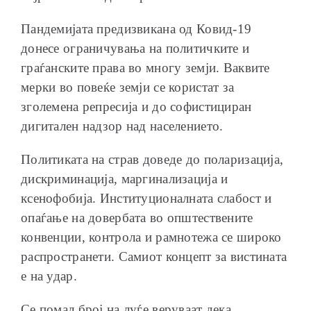
Пандемијата предизвикана од Ковид-19
донесе ограничувања на политичките и
граѓанските права во многу земји. Ваквите
мерки во повеќе земји се користат за
зголемена репресија и до софистициран
дигитален надзор над населението.
Политиката на страв доведе до поларизација,
дискриминација, маргинализација и
ксенофобија. Институционалната слабост и
опаѓање на довербата во општествените
конвенции, контрола и рамнотежа се широко
распространети. Самиот концепт за вистината
е на удар.
Се помал број на луѓе веруваат дека