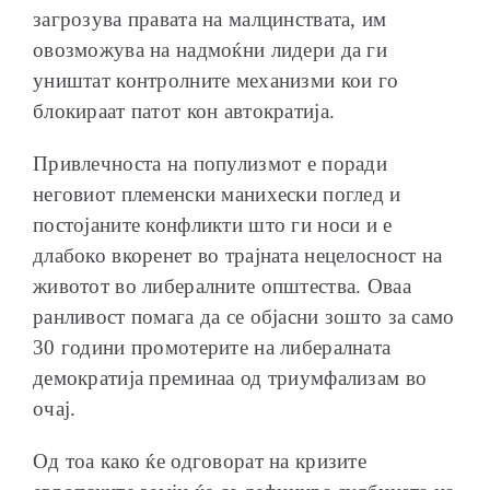
загрозува правата на малцинствата, им
овозможува на надмоќни лидери да ги
уништат контролните механизми кои го
блокираат патот кон автократија.
Привлечноста на популизмот е поради
неговиот племенски манихески поглед и
постојаните конфликти што ги носи и е
длабоко вкоренет во трајната нецелосност на
животот во либералните општества. Оваа
ранливост помага да се објасни зошто за само
30 години промотерите на либералната
демократија преминаа од триумфализам во
очај.
Од тоа како ќе одговорат на кризите