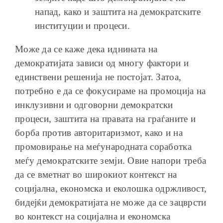
напад, како и заштита на демократските
институции и процеси.
Може да се каже дека иднината на
демократијата зависи од многу фактори и
единствени решенија не постојат. Затоа,
потребно е да се фокусираме на промоција на
инклузивни и одговорни демократски
процеси, заштита на правата на граѓаните и
борба против авторитаризмот, како и на
промовирање на меѓународната соработка
меѓу демократските земји. Овие напори треба
да се вметнат во широкиот контекст на
социјална, економска и еколошка одржливост,
бидејќи демократијата не може да се зацврсти
во контекст на социјална и економска