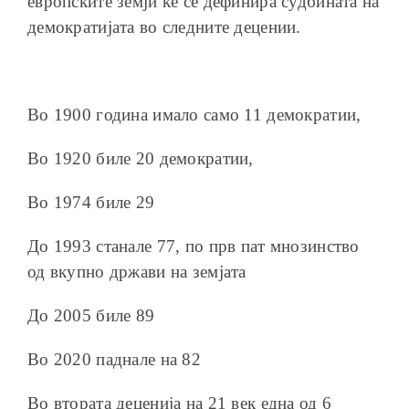
европските земји ќе се дефинира судбината на
демократијата во следните децении.
Во 1900 година имало само 11 демократии,
Во 1920 биле 20 демократии,
Во 1974 биле 29
До 1993 станале 77, по прв пат мнозинство
од вкупно држави на земјата
До 2005 биле 89
Во 2020 паднале на 82
Во втората деценија на 21 век една од 6