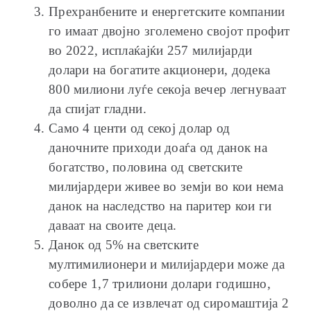
Прехранбените и енергетските компании
го имаат двојно зголемено својот профит
во 2022, исплаќајќи 257 милијарди
долари на богатите акционери, додека
800 милиони луѓе секоја вечер легнуваат
да спијат гладни.
Само 4 центи од секој долар од
даночните приходи доаѓа од данок на
богатство, половина од светските
милијардери живее во земји во кои нема
данок на наследство на паритер кои ги
даваат на своите деца.
Данок од 5% на светските
мултимилионери и милијардери може да
собере 1,7 трилиони долари годишно,
доволно да се извлечат од сиромаштија 2