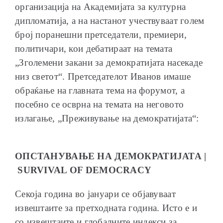
организација на Академијата за културна
дипломатија, а на настанот учествуваат голем
број поранешни претседатели, премиери,
политичари, кои дебатираат на темата
ОБРАЌАЊА
„Зголемени закани за демократијата насекаде
низ светот“. Претседателот Иванов имаше
обраќање на главната тема на форумот, а
посебно се осврна на темата на неговото
излагање, „Преживување на демократијата“:
ШКОЛА ЗА МЛАДИ ЛИДЕРИ
ОПСТАНУВАЊЕ НА ДЕМОКРАТИЈАТА |
SURVIVAL OF DEMOCRACY
ПРМ 2009-2019
Секоја година во јануари се објавуваат
извештаите за претходната година. Исто е и
со извештаите и глобалните индекси за