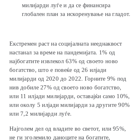
милијарди луѓе и да се финансира
глобален план за искоренување на гладот.
Екстремен раст на социјалната нееднаквост
настанал за време на пандемијата. 1% од
најбогатите извлекол 63% од своето ново
богатство, што е повеќе од 26 илјади
милијарди од 2020 до 2022. Горните 9% под
нив добиле 27% од своето ново богатство,
или 11 илјади милијарди, оставајќи само 10%,
или околу 5 илјади милијарди за другите 90%
или 7,2 милијарди луѓе.
Најголем дел од владите во светот, или 95%,
не ги зголемило даноците на богатите,