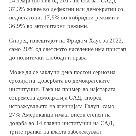
24 земји (во нив од 2017 не спаѓаат САД),
37,3% живее во дефектни или демократии со
недостатоци, 17,9% во хибридни режими и
36,9% во авторитарни режими.
Според извештајот на Фридом Хаус за 2022,
само 20% од светското население има пристап
до политички слободи и права
Може да се заклучи дека постои сериозна
ерозија на довербата во демократските
институции. Така на пример во најстарата
современа демократија САД, според
истражувањето на агенцијата Галуп, само
27% Американци имаат висок степен на
доврба во 14 главни институции на САД,
трите гранки на власта забележуваат