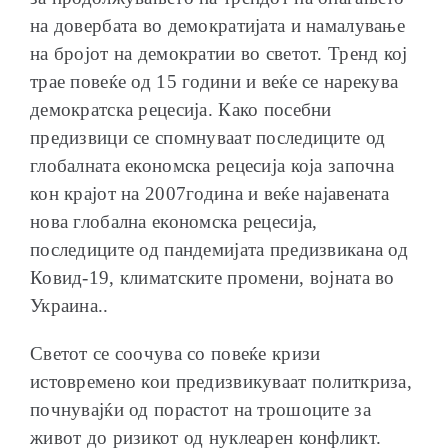
на довербата во демократијата и намалување
на бројот на демократии во светот. Тренд кој
трае повеќе од 15 години и веќе се нарекува
демократска рецесија. Како посебни
предизвици се спомнуваат последиците од
глобалната економска рецесија која започна
кон крајот на 2007година и веќе најавената
нова глобална економска рецесија,
последиците од пандемијата предизвикана од
Ковид-19, климатските промени, војната во
Украина..
Светот се соочува со повеќе кризи
истовремено кои предизвикуваат политкриза,
почнувајќи од порастот на трошоците за
живот до ризикот од нуклеарен конфликт.