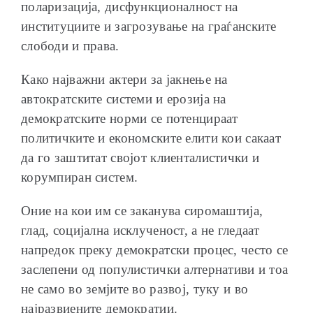
поларизација, дисфункционалност на
институциите и загрозување на граѓанските
слободи и права.
Како најважни актери за јакнење на
автократските системи и ерозија на
демократските норми се потенцираат
политичките и економските елити кои сакаат
да го заштитат својот клиенталистички и
корумпиран систем.
Оние на кои им се заканува сиромаштија,
глад, социјална исклученост, а не гледаат
напредок преку демократски процес, често се
заслепени од популистички алтернативи и тоа
не само во земјите во развој, туку и во
најразвиените демократии.