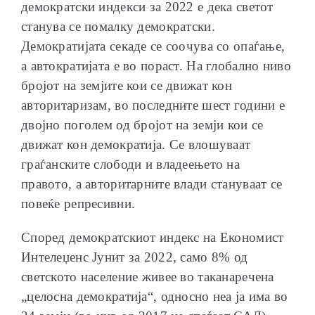
демократски индекси за 2022 е дека светот
станува се помалку демократски.
Демократијата секаде се соочува со опаѓање,
а автократијата е во пораст. На глобално ниво
бројот на земјите кои се движат кон
авторитаризам, во последните шест години е
двојно поголем од бројот на земји кои се
движат кон демократија. Се влошуваат
граѓанските слободи и владеењето на
правото, а авторитарните влади стануваат се
повеќе репресивни.
Според демократскиот индекс на Економист
Интелеџенс Јунит за 2022, само 8% од
светското население живее во таканаречена
„целосна демократија“, односно неa ја има во