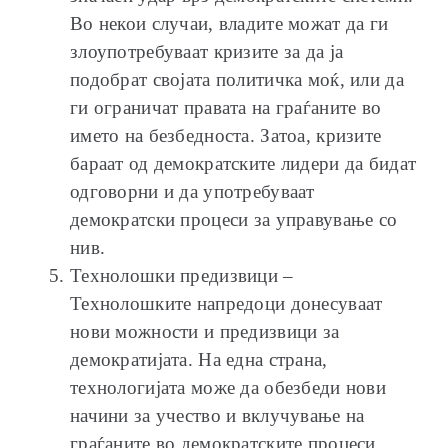
Во некои случаи, владите можат да ги
злоупотребуваат кризите за да ја
подобрат својата политичка моќ, или да
ги ограничат правата на граѓаните во
името на безбедноста. Затоа, кризите
бараат од демократските лидери да бидат
одговорни и да употребуваат
демократски процеси за управување со
нив.
Технолошки предизвици –
Технолошките напредоци донесуваат
нови можности и предизвици за
демократијата. На една страна,
технологијата може да обезбеди нови
начини за учество и вклучување на
граѓаните во демократските процеси.