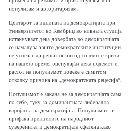
промена на режимот и приклонување кон
популизам и авторитаризам.
Центарот за иднината на демократијата при
Универзитетот во Кембриџ во нивната студија
истакнуваат дека довербата во демократијата
се намалува зашто демократските институции
не успеале да решат некои од големите кризи
на нашето време, оценувајќи дека подемот и
растот на популизмот повеќе е симптом
отколку причина на „демократската рецесија“.
Популизмот е закана не за демократијата сама
по себе, туку за доминантната либерална
варијанта на демократијата. Популизмот ги
прифаќа принципите на народниот
суверенитет и демократијата сфатена како