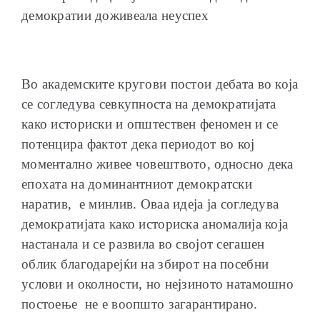
демократии доживеала неуспех
Во академските кругови постои дебата во која
се согледува севкупноста на демократијата
како историски и општествен феномен и се
потенцира фактот дека периодот во кој
моментално живее човештвото, односно дека
епохата на доминантниот демократски
наратив, е минлив. Оваа идеја ја согледува
демократијата како историска аномалија која
настанала и се развила во својот сегашен
облик благодарејќи на збирот на посебни
услови и околности, но нејзиното натамошно
постоење не е воопшто загарантирано.