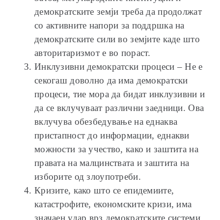
демократските земји треба да продолжат
со активните напори за поддршка на
демократските сили во земјите каде што
авторитаризмот е во пораст.
Инклузивни демократски процеси – Не е
секогаш доволно да има демократски
процеси, тие мора да бидат инклузивни и
да се вклучуваат различни заедници. Ова
вклучува обезбедување на еднаква
пристапност до информации, еднакви
можности за учество, како и заштита на
правата на малцинствата и заштита на
изборите од злоупотреби.
Кризите, како што се епидемиите,
катастрофите, економските кризи, има
значаен удар врз демократските системи.