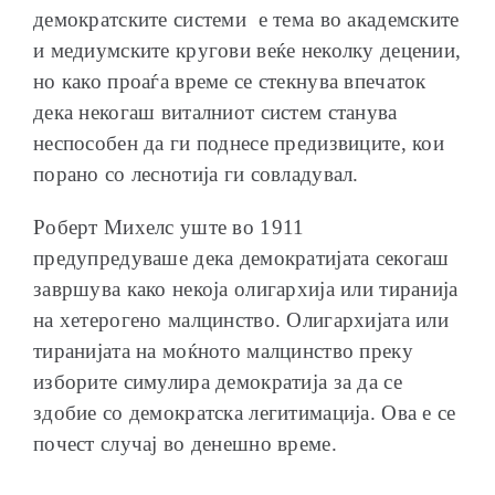
демократските системи е тема во академските
и медиумските кругови веќе неколку децении,
но како проаѓа време се стекнува впечаток
дека некогаш виталниот систем станува
неспособен да ги поднесе предизвиците, кои
порано со леснотија ги совладувал.
Роберт Михелс уште во 1911
предупредуваше дека демократијата секогаш
завршува како некоја олигархија или тиранија
на хетерогено малцинство. Олигархијата или
тиранијата на моќното малцинство преку
изборите симулира демократија за да се
здобие со демократска легитимација. Ова е се
почест случај во денешно време.