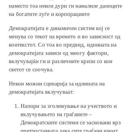
наместо тоа некои дури ги намалиле даноците
на богатите луѓе и корпорациите
Демократијата е динамичен систем кој се
менува со текот на времето и во зависност од
контекстот. Со тоа во предвид, иднината на
демократијата зависи од многу фактори,
вклучувајќи ги и различните кризи со кои
светот се соочува.
Некои можни сценарија за иднината на
демократијата вклучуваат:
Напори за зголемување на учеството и
вклучувањето на граѓаните –
Демократските системи се засновани врз
претпоставката дека сите граѓани имаат