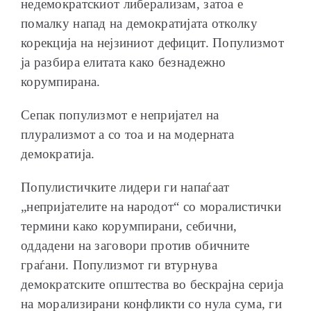
недемократскиот либерализам, затоа е
помалку напад на демократијата отколку
корекција на нејзиниот дефицит. Популизмот
ја разбира елитата како безнадежно
корумпирана.
Сепак популизмот е непријател на
плурализмот а со тоа и на модерната
демократија.
Популистичките лидери ги напаѓаат
„непријателите на народот“ со моралистички
термини како корумпирани, себични,
оддадени на заговори против обичните
граѓани. Популизмот ги втурнува
демократските општества во бескрајна серија
на морализирани конфликти со нула сума, ги