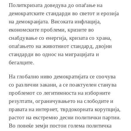
Политкризата доведува до опаѓање на
демократските стандарди во светот и ерозија
на демокраијата. Високата инфлација,
економските проблеми, кризите во
снабдување со енергија, кризата со храна,
опаѓањето на животниот стандард, двојни
стандарди во однос на миграцијата и
бегалците.
На глобално ниво демократијата се соочува
со различни закани, а се поактуелен станува
проблемот со легитимноста на изборните
резултати, ограничувањето на слободите и
правата на интернет, тврдокорната корупција,
растот на екстремно десни политички партии.
Во повеќе земји постои голема политичка