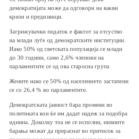
демократијата може да одговори на вакви
кризи и предизвици.
Загрижувачки податок е фактот за отсуство
на млади луѓе од демократските институции.
Иако 50% од светската популација се млади
до 30 години, само 2,6% членови на
парламентите се од ова старосна група
Жените иако се 50% од населението застапени
се со 26,4 % во парламентите.
Демократската јавност бара промени во
политиката кои ќе им дадат надеж за подобра
иднина. Доколку тоа не се исполни, нивните
барања можат да прераснат во притисок за