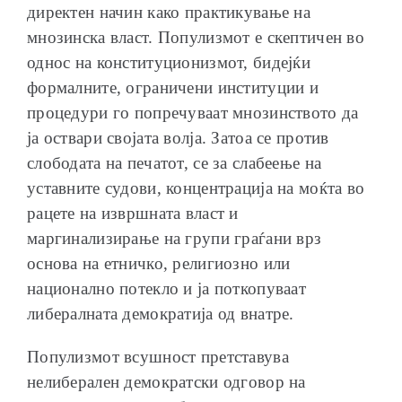
директен начин како практикување на
мнозинска власт. Популизмот е скептичен во
однос на конституционизмот, бидејќи
формалните, ограничени институции и
процедури го попречуваат мнозинството да
ја оствари својата волја. Затоа се против
слободата на печатот, се за слабеење на
уставните судови, концентрација на моќта во
рацете на извршната власт и
маргинализирање на групи граѓани врз
основа на етничко, религиозно или
национално потекло и ја поткопуваат
либералната демократија од внатре.
Популизмот всушност претставува
нелиберален демократски одговор на