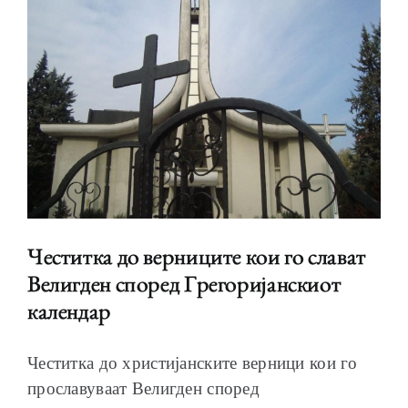
Честитка до верниците кои го слават
Велигден според Грегоријанскиот
календар
Честитка до христијанските верници кои го
прославуваат Велигден според