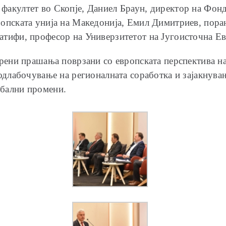
факултет во Скопје, Даниел Браун, директор на Фон
ропската унија на Македонија, Емил Димитриев, пора
атифи, професор на Универзитетот на Југоисточна Ев
орени прашања поврзани со европската перспектива н
родлабочување на регионалната соработка и зајакнув
обални промени.