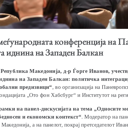
еѓународната конференција на Па
а иднина на Западен Балкан
 Република Македонија, д-р Ѓорге Иванов, учест
иднина на Западен Балкан: политичка интеграциј
лобални предизвици“
, во организација на Паневропс
Фондацијата „Ото фон Хабсбург“ и Институтот на рег
 рамки на панел-дискусијата на тема „Односите м
бедносен и економски контекст“
. Модератор на па
 Македонија, а на панелот, покрај претседателот Ив