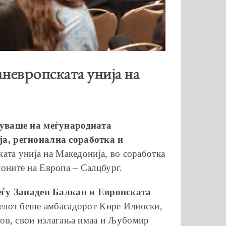
невропската унија на
вуваше на меѓународната
а, регионална соработка и
ката унија на Македонија, во соработка
ионите на Европа – Салцбург.
еѓу Западен Балкан и Европската
нелот беше амбасадорот Кире Илиоски,
анов, свои излагања имаа и Љубомир