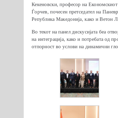
Кекеновски, професор на Економскиот 
Ѓорчев, почесен претседател на Панев
Република Македонија, како и Ветон Л
Во текот на панел дискусијата беа отв
на интеграција, како и потребата од п
отпорност во услови на динамични гл