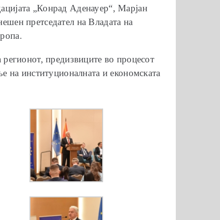
дацијата „Конрад Аденауер“, Марјан
нешен претседател на Владата на
ропа.
а регионот, предизвиците во процесот
ање на институционалната и економската