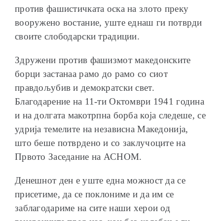
против фашистичката оска на злото преку
вооружено востание, уште еднаш ги потврди
своите слободарски традиции.
Здружени против фашизмот македонските
борци застанаа рамо до рамо со сиот
правдољубив и демократски свет.
Благодарение на 11-ти Октомври 1941 година
и на долгата макотрпна борба која следеше, се
удрија темелите на независна Македонија,
што беше потврдено и со заклучоците на
Првото Заседание на АСНОМ.
Денешнот ден е уште една можност да се
присетиме, да се поклониме и да им се
заблагодариме на сите наши херои од