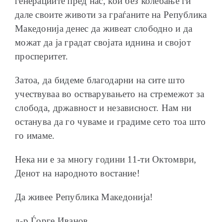
генерациите пред нас, кои без колебање ги
дале своите животи за граѓаните на Република
Македонија денес да живеат слободно и да
можат да ја градат својата иднина и својот
просперитет.
Затоа, да бидеме благодарни на сите што
учествуваа во остварувањето на стремежот за
слобода, државност и независност. Нам ни
останува да го чуваме и градиме сето тоа што
го имаме.
Нека ни е за многу години 11-ти Октомври,
Денот на народното востание!
Да живее Република Македонија!
д-р Ѓорге Иванов