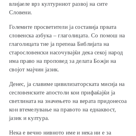
влијаеле врз културниот развој на сите
Словени.
Големите просветители ја составија првата
словенска азбука – глаголицата. Со помош на
глаголицата тие ја препеаа Библијата на
старословенски насочувајќи дека секој народ
има право на проповед за делата Божји на
својот мајчин јазик.
Денес, ја славиме цивилизаторската мисија на
сесловенските апостоли кои прифаќајќи ја
светлината на значењето на верата придонесоа
кон втемелување на правото на еднаквост,
јазик и култура.
Нека е вечно нивното име и нека ни е за