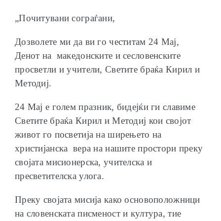
„Почитувани сограѓани,
Дозволете ми да ви го честитам 24 Мај,
Денот на македонските и сесловенските
просветли и учители, Светите браќа Кирил и
Методиј.
24 Мај е голем празник, бидејќи ги славиме
Светите браќа Кирил и Методиј кои својот
живот го посветија на ширењето на
христијанска вера на нашите простори преку
својата мисионерска, учителска и
пресветителска улога.
Преку својата мисија како основоположници
на словенската писменост и култура, тие