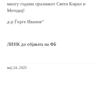
многу години празникот Свети Кирил и
Методиј!
д-р Ѓорге Иванов“
ЛИНК до објавата на ФБ
мај 24, 2025