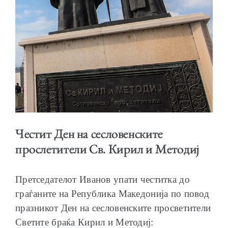
ОБРАЌАЊА
ШКОЛА ЗА МЛАДИ ЛИДЕРИ
Честит Ден на сесловенските
прослетители Св. Кирил и Методиј
Претседателот Иванов упати честитка до
ПРМ 2009-2019
граѓаните на Република Македонија по повод
празникот Ден на сесловенските просветители
Светите браќа Кирил и Методиј: