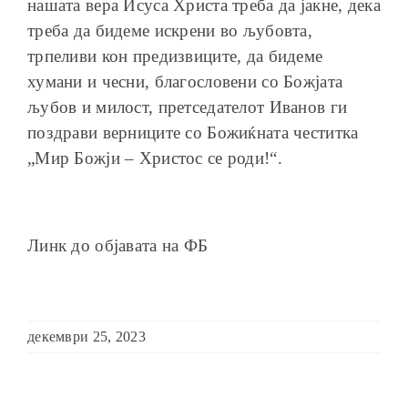
нашата вера Исуса Христа треба да јакне, дека
треба да бидеме искрени во љубовта,
трпеливи кон предизвиците, да бидеме
хумани и чесни, благословени со Божјата
љубов и милост, претседателот Иванов ги
поздрави верниците со Божиќната честитка
„Мир Божји – Христос се роди!“.
Линк до објавата на ФБ
декември 25, 2023