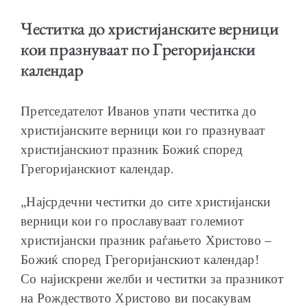
Честитка до христијанските верници
кои празнуваат по Грегоријански
календар
ОБРАЌАЊА
Претседателот Иванов упати честитка до
христијанските верници кои го празнуваат
христијанскиот празник Божиќ според
Грегоријанскиот календар.
ШКОЛА ЗА МЛАДИ ЛИДЕРИ
„Најсрдечни честитки до сите христијански
верници кои го прославуваат големиот
христијански празник раѓањето Христово –
Божиќ според Грегоријанскиот календар!
ПРМ 2009-2019
Со најискрени желби и честитки за празникот
на Рождеството Христово ви посакувам