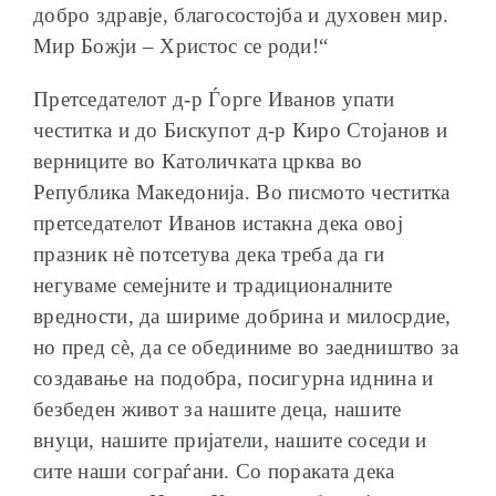
добро здравје, благосостојба и духовен мир.
Мир Божји – Христос се роди!“
Претседателот д-р Ѓорге Иванов упати
честитка и до Бискупот д-р Киро Стојанов и
верниците во Католичката црква во
Република Македонија. Во писмото честитка
претседателот Иванов истакна дека овој
празник нѐ потсетува дека треба да ги
негуваме семејните и традиционалните
вредности, да шириме добрина и милосрдие,
но пред сѐ, да се обединиме во заедништво за
создавање на подобра, посигурна иднина и
безбеден живот за нашите деца, нашите
внуци, нашите пријатели, нашите соседи и
сите наши сограѓани. Со пораката дека