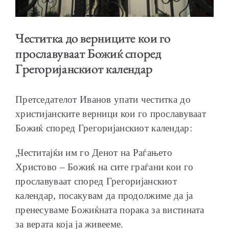
Честитка до верниците кои го
прославуваат Божиќ според
ОБРАЌАЊА
Грегоријанскиот календар
Претседателот Иванов упати честитка до
христијанските верници кои го прославуваат
ШКОЛА ЗА МЛАДИ ЛИДЕРИ
Божиќ според Грегоријанскиот календар:
„Честитајќи им го Денот на Раѓањето
Христово – Божиќ на сите граѓани кои го
прославуваат според Грегоријанскиот
ПРМ 2009-2019
календар, посакувам да продолжиме да ја
пренесуваме Божиќната порака за вистината
за верата која ја живееме.