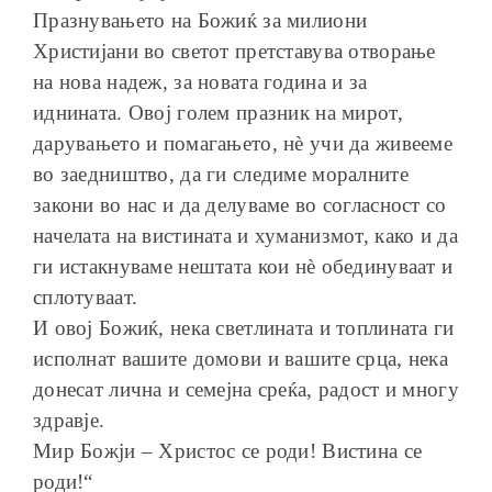
Празнувањето на Божиќ за милиони
Христијани во светот претставува отворање
на нова надеж, за новата година и за
иднината. Овој голем празник на мирот,
дарувањето и помагањето, нè учи да живееме
во заедништво, да ги следиме моралните
закони во нас и да делуваме во согласност со
начелата на вистината и хуманизмот, како и да
ги истакнуваме нештата кои нѐ обединуваат и
сплотуваат.
И овој Божиќ, нека светлината и топлината ги
исполнат вашите домови и вашите срца, нека
донесат лична и семејна среќа, радост и многу
здравје.
Мир Божји – Христос се роди! Вистина се
роди!“