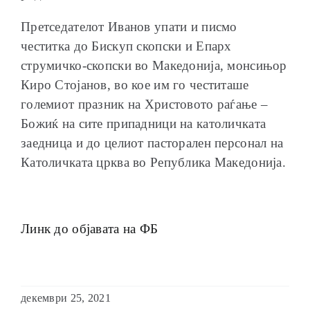
Претседателот Иванов упати и писмо
честитка до Бискуп скопски и Епарх
струмичко-скопски во Македонија, монсињор
Киро Стојанов, во кое им го честиташе
големиот празник на Христовото раѓање –
Божиќ на сите припадници на католичката
заедница и до целиот пасторален персонал на
Католичката црква во Република Македонија.
Линк до објавата на ФБ
декември 25, 2021