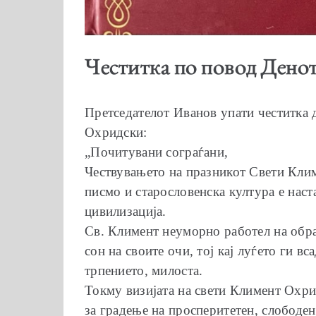
Честитка по повод Дено
Претседателот Иванов упати честитка 
Охридски:
„Почитувани сограѓани,
Чествувањето на празникот Свети Кли
писмо и старословенска култура е наст
цивилизација.
Св. Климент неуморно работел на обра
сон на своите очи, тој кај луѓето ги 
трпението, милоста.
Токму визијата на свети Климент Охри
за градење на просперитетен, слободен