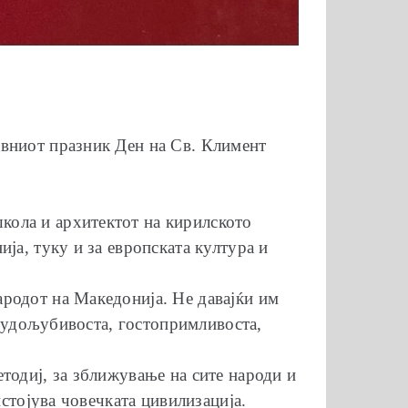
авниот празник Ден на Св. Климент
кола и архитектот на кирилското
ја, туку и за европската култура и
родот на Македонија. Не давајќи им
 трудољубивоста, гостопримливоста,
тодиј, за зближување на сите народи и
пстојува човечката цивилизација.