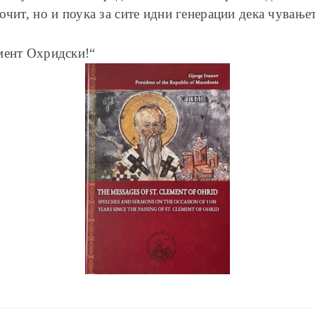
очит, но и поука за сите идни генерации дека чувањет
мент Охридски!“