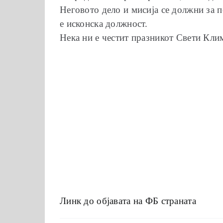
Неговото дело и мисија се должни за п
е исконска должност.
Нека ни е честит празникот Свети Кли
Линк до објавата на ФБ страната