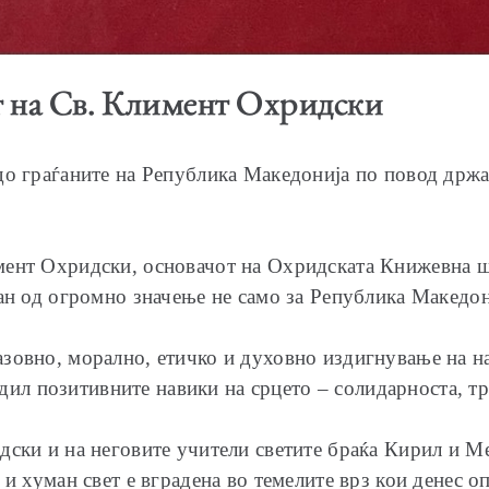
т на Св. Климент Охридски
до граѓаните на Република Македонија по повод држ
мент Охридски, основачот на Охридската Книжевна ш
ан од огромно значење не само за Република Македони
зовно, морално, етичко и духовно издигнување на на
всадил позитивните навики на срцето – солидарноста,
дски и на неговите учители светите браќа Кирил и Ме
 и хуман свет е вградена во темелите врз кои денес о