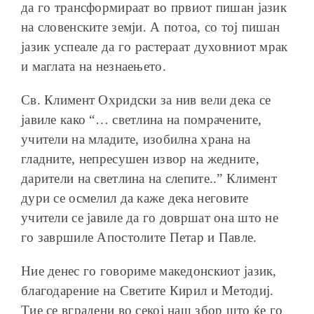
да го трансформираат во првиот пишан јазик
на словенските земји. А потоа, со тој пишан
јазик успеале да го растераат духовниот мрак
и маглата на незнаењето.
Св. Климент Охридски за нив вели дека се
јавиле како “… светлина на помрачените,
учители на младите, изобилна храна на
гладните, непресушен извор на жедните,
дарители на светлина на слепите..” Климент
дури се осмелил да каже дека неговите
учители се јавиле да го довршат она што не
го завршиле Апостолите Петар и Павле.
Ние денес го говориме македонскиот јазик,
благодарение на Светите Кирил и Методиј.
Тие се вградени во секој наш збор што ќе го