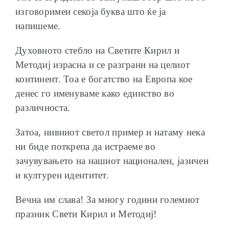
изговоримеи секоја буква што ќе ја
напишеме.
Духовното стебло на Светите Кирил и
Методиј израсна и се разграни на целиот
континент. Тоа е богатство на Европа кое
денес го именуваме како единство во
различноста.
Затоа, нивниот светол пример и натаму нека
ни биде поткрепа да истраеме во
зачувувањето на нашиот национален, јазичен
и културен идентитет.
Вечна им слава! За многу години големиот
празник Свети Кирил и Методиј!