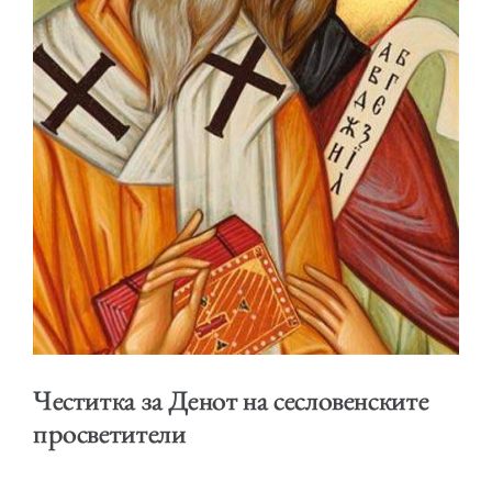
ОБРАЌАЊА
ШКОЛА ЗА МЛАДИ ЛИДЕРИ
Честитка за Денот на сесловенските
ПРМ 2009-2019
просветители