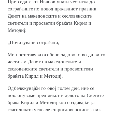
Претседателот Иванов упати честитка до
сограѓаните по повод државниот празник
Денот на македонските и сесловенските
светители и просветли браќата Кирил и
Методиј:
„Почитувани сограѓани,
Ми претставува особено задоволство да ви го
честитам Денот на македонските и
сесловенските светители и просветители
браќата Кирил и Методиј.
Одбележувајќи го овој голем ден, ние се
поклонуваме пред ликот и делото на Светите
браќа Кирил и Методиј кои создавајќи ја
глаголицата успеале старословенскиот јазик