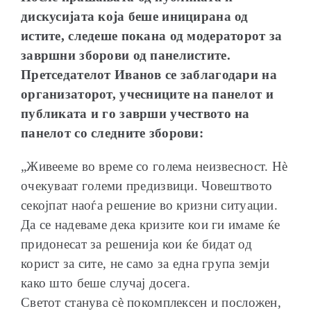
дискусијата која беше иницирана од
истите, следеше покана од модераторот за
завршни зборови од панелистите.
Претседателот Иванов се заблагодари на
организаторот, учесниците на панелот и
публиката и го заврши учеството на
панелот со следните зборови:
„Живееме во време со голема неизвесност. Нѐ
очекуваат големи предизвици. Човештвото
секојпат наоѓа решение во кризни ситуации.
Да се надеваме дека кризите кои ги имаме ќе
придонесат за решенија кои ќе бидат од
корист за сите, не само за една група земји
како што беше случај досега.
Светот станува сѐ покомплексен и посложен,