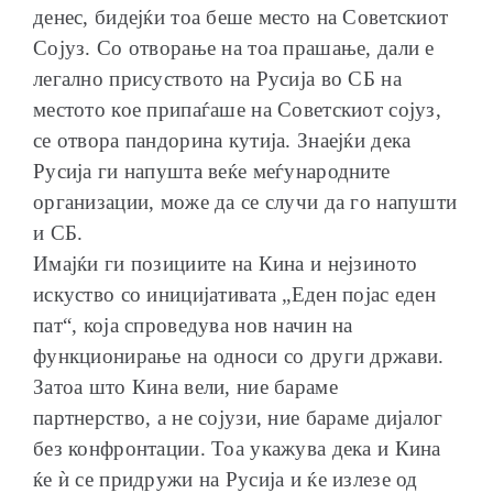
денес, бидејќи тоа беше место на Советскиот
Сојуз. Со отворање на тоа прашање, дали е
легално присуството на Русија во СБ на
местото кое припаѓаше на Советскиот сојуз,
се отвора пандорина кутија. Знаејќи дека
Русија ги напушта веќе меѓународните
организации, може да се случи да го напушти
и СБ.
Имајќи ги позициите на Кина и нејзиното
искуство со иницијативата „Еден појас еден
пат“, која спроведува нов начин на
функционирање на односи со други држави.
Затоа што Кина вели, ние бараме
партнерство, а не сојузи, ние бараме дијалог
без конфронтации. Тоа укажува дека и Кина
ќе ѝ се придружи на Русија и ќе излезе од