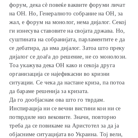
форум, дека сѐ повеќе ваквите форуми личат
на ОН. Но, Генералното собрание на ОН, за
жал, е форум на монолог, нема дијалог. Секој
ги изнесува ставовите на својата држава. Но,
суштината на собранијата, парламентите е да
се дебатира, да има дијалог. Затоа што преку
дијалог се доаѓа до решение, не со монолози.
Тоа укажува дека ОН како и секоја друга
организација се најефикасни во кризни
ситуации. Се чека да настане криза, па потоа
да бараме решенија за кризата.
Да го дообјаснам ова што го тврдам.
Инспирација ни се вечни вистини кои ни се
потврдиле низ вековите. Значи, повторно
треба да се повикаме на Аристотел за да ја
објасниме ситуацијата во Украина. Тој вели,