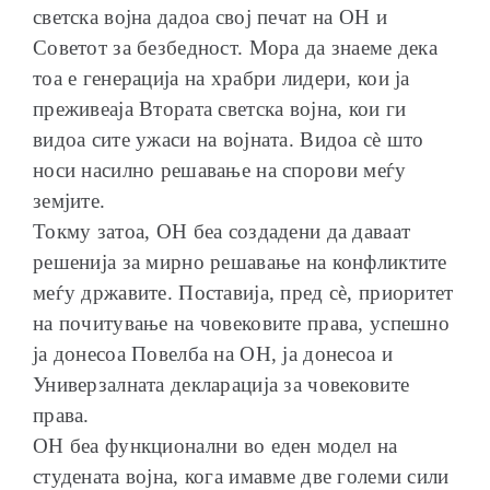
светска војна дадоа свој печат на ОН и
Советот за безбедност. Мора да знаеме дека
тоа е генерација на храбри лидери, кои ја
преживеаја Втората светска војна, кои ги
видоа сите ужаси на војната. Видоа сѐ што
носи насилно решавање на спорови меѓу
земјите.
Токму затоа, ОН беа создадени да даваат
решенија за мирно решавање на конфликтите
меѓу државите. Поставија, пред сѐ, приоритет
на почитување на човековите права, успешно
ја донесоа Повелба на ОН, ја донесоа и
Универзалната декларација за човековите
права.
ОН беа функционални во еден модел на
студената војна, кога имавме две големи сили