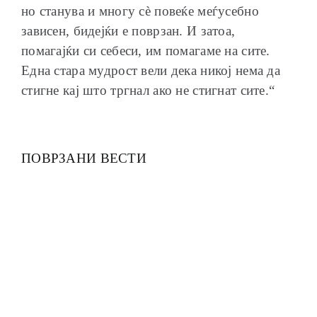
но станува и многу сѐ повеќе меѓусебно
зависен, бидејќи е поврзан. И затоа,
помагајќи си себеси, им помагаме на сите.
Една стара мудрост вели дека никој нема да
стигне кај што тргнал ако не стигнат сите.“
ПОВРЗАНИ ВЕСТИ