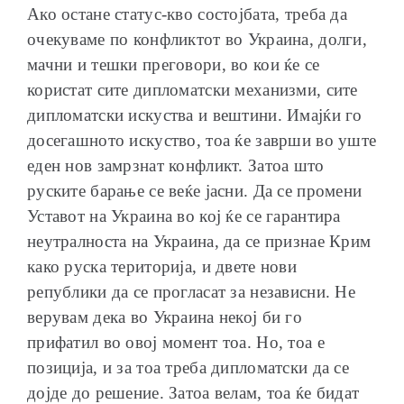
Ако остане статус-кво состојбата, треба да
очекуваме по конфликтот во Украина, долги,
мачни и тешки преговори, во кои ќе се
користат сите дипломатски механизми, сите
дипломатски искуства и вештини. Имајќи го
досегашното искуство, тоа ќе заврши во уште
еден нов замрзнат конфликт. Затоа што
руските барање се веќе јасни. Да се промени
Уставот на Украина во кој ќе се гарантира
неутралноста на Украина, да се признае Крим
како руска територија, и двете нови
републики да се прогласат за независни. Не
верувам дека во Украина некој би го
прифатил во овој момент тоа. Но, тоа е
позиција, и за тоа треба дипломатски да се
дојде до решение. Затоа велам, тоа ќе бидат