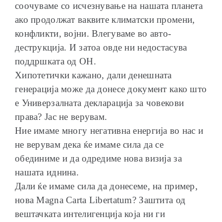
соочуваме со исчезнување на нашата планета
ако продолжат ваквите климатски промени,
конфликти, војни. Влегуваме во авто-
деструкција. И затоа овде ни недостасува
поддршката од ОН.
Хипотетички кажано, дали денешната
генерација може да донесе документ како што
е Универзалната декларација за човекови
права? Јас не верувам.
Ние имаме многу негативна енергија во нас и
не верувам дека ќе имаме сила да се
обединиме и да одредиме нова визија за
нашата иднина.
Дали ќе имаме сила да донесеме, на пример,
нова Мagna Carta Libertatum? Заштита од
вештачката интелигенција која ни ги