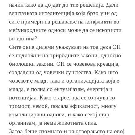
начин како да дојдат до тие решенија. Дали
вештачката интелигенција која брзо учи од
сите примери на решавање на конфликти во
меѓународните односи може да се искористи
во иднина?
Сите овие дилеми укажуваат на тоа дека ОН
се подложни на природните закони, односно
биолошки закони. ОН се човекова креација,
создадени од човечки суштества. Како што
човекот е млад, така и организацијата која е
млада, е полна со ентузијазам, енергија и
потенцијал. Како старее, таа се соочува со
тромост, немоќ, помала ефикасност, многу
комплицирани односи, и како секој стар
организам, ја нема животната сила.
Затоа беше спомнато и на отворањето на овој