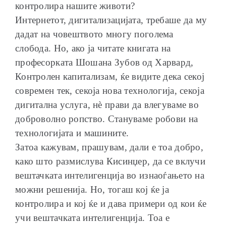
контролира нашите животи?
Интернетот, дигитализацијата, требаше да му
дадат на човештвото многу поголема
слобода. Но, ако ја читате книгата на
професорката Шошана Зубов од Харвард,
Контролен капитализам, ќе видите дека секој
современ тек, секоја нова технологија, секоја
дигитална услуга, нѐ прави да влегуваме во
доброволно ропство. Стануваме робови на
технологијата и машините.
Затоа кажувам, прашувам, дали е тоа добро,
како што размислува Кисинџер, да се вклучи
вештачката интелигенција во изнаоѓањето на
можни решенија. Но, тогаш кој ќе ја
контролира и кој ќе и дава примери од кои ќе
учи вештачката интелигенција. Тоа е