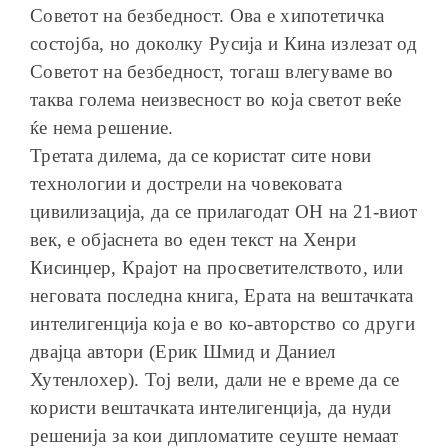
Советот на безбедност. Ова е хипотетичка
состојба, но доколку Русија и Кина излезат од
Советот на безбедност, тогаш влегуваме во
таква голема неизвесност во која светот веќе
ќе нема решение.
Третата дилема, да се користат сите нови
технологии и дострели на човековата
цивилизација, да се прилагодат ОН на 21-виот
век, е објаснета во еден текст на Хенри
Кисинџер, Крајот на просветителството, или
неговата последна книга, Ерата на вештачката
интелигенција која е во ко-авторство со други
двајца автори (Ерик Шмид и Даниел
Хутенлохер). Тој вели, дали не е време да се
користи вештачката интелигенција, да нуди
решенија за кои дипломатите сеуште немаат