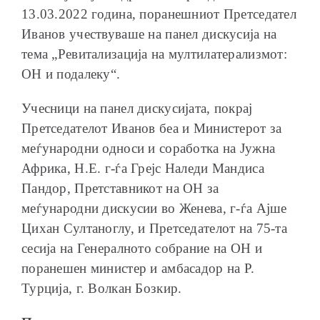
13.03.2022 година, поранешниот Претседател
Иванов учествуваше на панел дискусија на
тема „Ревитализација на мултилатерализмот:
ОН и подалеку“.
ОБРАЌАЊА
Учесници на панел дискусијата, покрај
Претседателот Иванов беа и Министерот за
меѓународни односи и соработка на Јужна
Африка, Н.Е. г-ѓа Грејс Наледи Мандиса
ШКОЛА ЗА МЛАДИ ЛИДЕРИ
Пандор, Претставникот на ОН за
меѓународни дискусии во Женева, г-ѓа Ајше
Цихан Султаноглу, и Претседателот на 75-та
сесија на Генералното собрание на ОН и
поранешен министер и амбасадор на Р.
ПРМ 2009-2019
Турција, г. Волкан Бозкир.