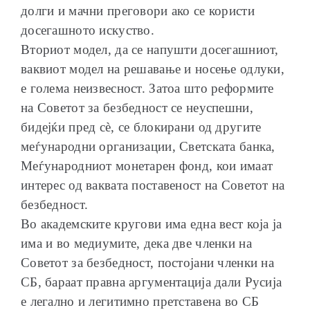
долги и мачни преговори ако се користи
досегашното искуство.
Вториот модел, да се напушти досегашниот,
ваквиот модел на решавање и носење одлуки,
е голема неизвесност. Затоа што реформите
на Советот за безбедност се неуспешни,
бидејќи пред сѐ, се блокирани од другите
меѓународни организации, Светската банка,
Меѓународниот монетарен фонд, кои имаат
интерес од ваквата поставеност на Советот на
безбедност.
Во академските кругови има една вест која ја
има и во медиумите, дека две членки на
Советот за безбедност, постојани членки на
СБ, бараат правна аргументација дали Русија
е легално и легитимно претставена во СБ