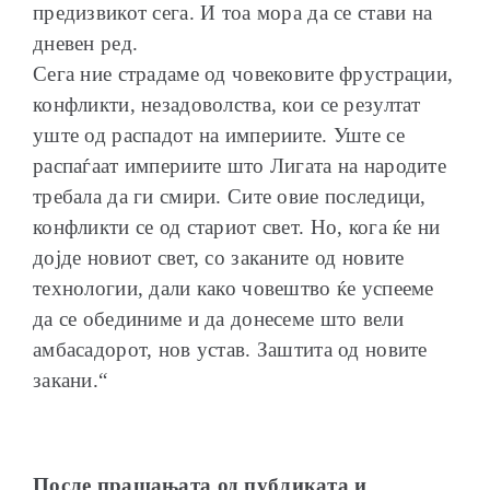
предизвикот сега. И тоа мора да се стави на
дневен ред.
Сега ние страдаме од човековите фрустрации,
конфликти, незадоволства, кои се резултат
уште од распадот на империите. Уште се
распаѓаат империите што Лигата на народите
требала да ги смири. Сите овие последици,
конфликти се од стариот свет. Но, кога ќе ни
дојде новиот свет, со заканите од новите
технологии, дали како човештво ќе успееме
да се обединиме и да донесеме што вели
амбасадорот, нов устав. Заштита од новите
закани.“
После прашањата од публиката и