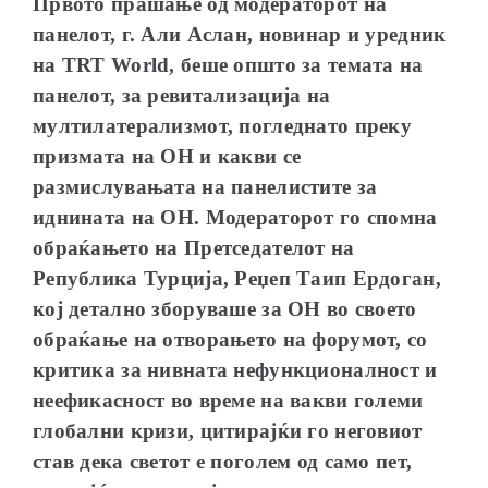
Првото прашање од модераторот на
панелот, г. Али Аслан, новинар и уредник
на
TRT World
, беше општо за темата на
панелот, за
ревитализација на
мултилатерализмот
, погледнато преку
призмата на
ОН и
какви се
размислувањата на панелистите за
иднината на ОН. Модераторот го спомна
обраќањето на Претседателот на
Република Турција, Реџеп Таип Ердоган,
кој детално зборуваше за ОН во своето
обраќање на отворањето на форумот, со
критика за нивната нефункционалност и
неефикасност во време на вакви големи
глобални кризи, цитирајќи го неговиот
став дека светот е поголем од само пет,