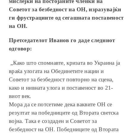
мислејќи на постојаните членки на
Советот за безбедност на ОН, изразувајќи
ги фрустрациите од сегашната поставеност
на ОН.
Претседателот Иванов го даде следниот
одговор:
„Како што спомнавте, кризата во Украина ја
враќа улогата на Обединетите нации и
Советот за безбедност повторно на сцена,
како и нивната улога и поставеност во 21-
виот век.
Мора да се потсетиме дека ваквите ОН се
резултат на победниците од Втората светска
војна. Така е создаден и Советот за
безбедност на ОН. Победниците од Втората