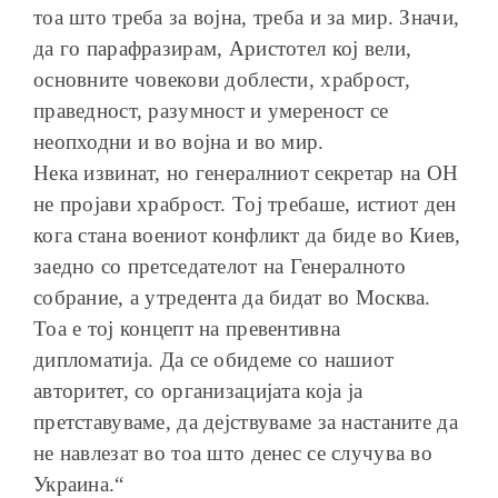
тоа што треба за војна, треба и за мир. Значи,
да го парафразирам, Аристотел кој вели,
основните човекови доблести, храброст,
праведност, разумност и умереност се
неопходни и во војна и во мир.
Нека извинат, но генералниот секретар на ОН
не пројави храброст. Тој требаше, истиот ден
кога стана воениот конфликт да биде во Киев,
заедно со претседателот на Генералното
собрание, а утредента да бидат во Москва.
Тоа е тој концепт на превентивна
дипломатија. Да се обидеме со нашиот
авторитет, со организацијата која ја
претставуваме, да дејствуваме за настаните да
не навлезат во тоа што денес се случува во
Украина.“