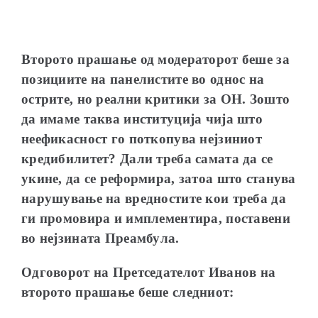
Второто прашање од модераторот беше за
позициите на панелистите во однос на
острите, но реални критики за ОН. Зошто
да имаме таква институција чија што
неефикасност го поткопува
нејзиниот
кредибилитет
? Дали треба са
мата да
се
укине
, да се реформира, затоа што станува
нарушување на вредностите кои треба да
ги промовира и имплементира, поставени
во
нејзината Преамбула.
Одговорот на Претседателот Иванов на
второто прашање беше следниот: