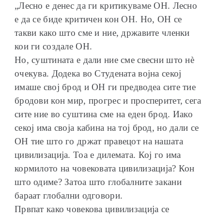
„Лесно е денес да ги критикуваме ОН. Лесно
е да се биде критичен кон ОН. Но, ОН се
такви како што сме и ние, државите членки
кои ги создале ОН.
Но, суштината е дали ние сме свесни што нѐ
очекува. Додека во Студената војна секој
имаше свој брод и ОН ги предводеа сите тие
бродови кон мир, прогрес и просперитет, сега
сите ние во суштина сме на еден брод. Иако
секој има своја кабина на тој брод, но дали се
ОН тие што го држат правецот на нашата
цивилизација. Тоа е дилемата. Кој го има
кормилото на човековата цивилизација? Кон
што одиме? Затоа што глобалните закани
бараат глобални одговори.
Првпат како човекова цивилизација се