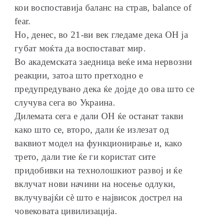
кои воспоставија баланс на страв, balance of
fear.
Но, денес, во 21-ви век гледаме дека ОН ја
губат моќта да воспостават мир.
Во академската заедница веќе има нервозни
реакции, затоа што претходно е
предупредувано дека ќе дојде до ова што се
случува сега во Украина.
Дилемата сега е дали ОН ќе останат такви
како што се, второ, дали ќе излезат од
ваквиот модел на функционирање и, како
трето, дали тие ќе ги користат сите
придобивки на технолошкиот развој и ќе
вклучат нови начини на носење одлуки,
вклучувајќи сѐ што е највисок дострел на
човековата цивилизација.