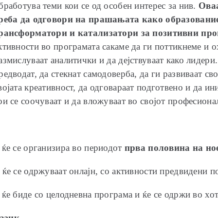
бработува теми кои се од особен интерес за нив.
Ова
реба да одговори на прашањата како образование
рансформатори и катализатори за позитивни про
ктивности во програмата сакаме да ги поттикнеме и 
азмислуваат аналитички и да дејствуваат како лидери
редводат, да стекнат самодоверба, да ги развиваат св
војата креативност, да одговараат подготвено и да и
ои се соочуваат и да вложуваат во својот професиона
 ќе се организира во периодот
прва половина на но
 ќе се одржуваат онлајн, со активности предвидени по
а ќе биде со целодневна програма и ќе се одржи во х
азик.