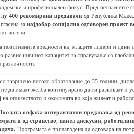
 академски и професионален фокус. Пред петнаесетте 
олу 400 реномирани предавачи
од Република Македо
огласена за
најдобар социјално одговорен проект в
ис ангели.
а позитивните вредности кај младите лидери и идни 
го развие нивниот капацитет за справување со глоба
и различности.
 со завршено високо образование до 35 години, дип
ите да имаат желба континуирано да ги развиваат и 
ј на општеството и околината во која живеат и работа
колата опфаќа интерактивни предавања од рено
емјата и од странство, панел дискусии, работилн
адача.
Програмата е прилагодена да одговара на потр