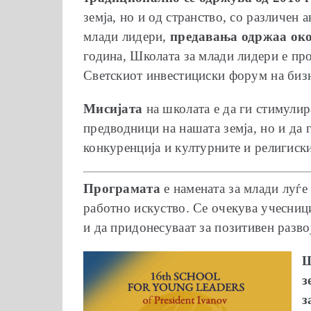
земја, но и од странство, со различен
млади лидери,
предавања одржаа ок
година, Школата за млади лидери е пр
Светскиот инвестициски форум на бизн
Мисијата
на школата е да ги стимулир
предводници на нашата земја, но и да 
конкуренција и културните и религиск
Програмата
е намената за млади луѓе
работно искуство. Се очекува учесниц
и да придонесуваат за позитивен разво
Ш
з
з