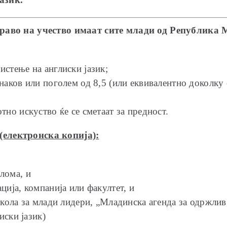
право на учество имаат сите млади од Република 
стење на англиски јазик;
наков или поголем од 8,5 (или еквивалентно доколку 
тно искуство ќе се сметаат за предност.
(електронска копија)
:
лома, и
ција, компанија или факултет, и
Школа за млади лидери, „Младинска агенда за одржлив
иски јазик)