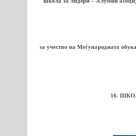
школа за лидери – Алумни асоци
за учество на Меѓународната обук
16. ШК