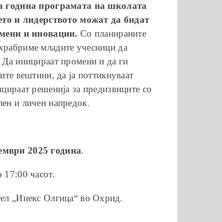
а година програмата на школата
то и лидерството можат да бидат
мени и иновации.
Со планираните
охрабриме младите учесници да
. Да иницираат промени и да ги
оите вештини, да ја поттикнуваат
ницираат решенија за предизвиците со
лен и личен напредок.
ември 2025 година
.
 17:00 часот.
отел „Инекс Олгица“ во Охрид.