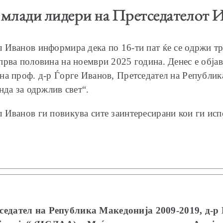
а млади лидери на Претседателот 
 Иванов информира дека по 16-ти пат ќе се одржи т
рва половина на ноември 2025 година. Денес е објав
на проф. д-р Ѓорге Иванов, Претседател на Републик
нда за одржлив свет“.
Иванов ги повикува сите заинтересирани кои ги испо
седател на Република Македонија 2009-2019,
д-р