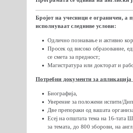
Бројот на учесници е ограничен, а 
исполнуваат следниве услови:
Одлично познавање и активно кори
Просек од високо образование, ед
се смета за предност;
Магистратура или докторат и рабо
Потребни документи за aпликација
Биографија,
Уверение за положени испити/Дип
Две препораки од вашата организа
Есеј на општата тема на 16-тата 
за темата, до 800 зборови, на англ