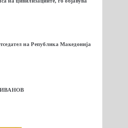
а на цивилизациите, го објавува
етседател на Република Македонија
 ИВАНОВ