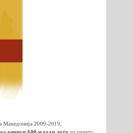
ка Македонија 2009-2019,
аа речиси 600 млади луѓе
од целата