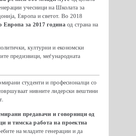
генерации учесници на Школата за
нија, Европа и светот. Во 2018
о Европа за 2017 година
од страна на
политички, културни и економски
лните предизвици, меѓународната
ломирани студенти и професионалци со
усовршуваат нивните лидерски вештини
т.
мирани предавачи и говорници од
ици и тимска работа на проектна
ебите на младите генерации и да