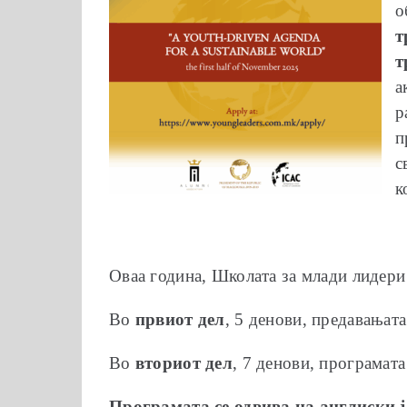
о
т
т
а
р
п
с
к
Оваа година, Школата за млади лидери
Во
првиот дел
, 5 денови, предавањата
Во
вториот дел
, 7 денови, програмат
Програмата се одвива на англиски ј