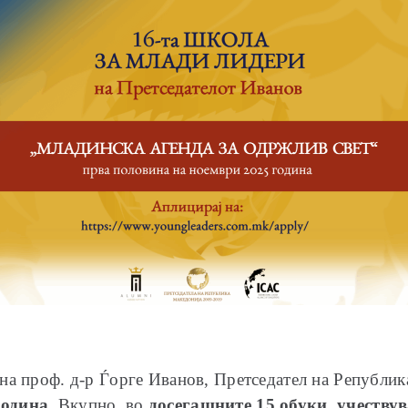
на проф. д-р Ѓорге Иванов, Претседател на Републи
година
. Вкупно, во
досегашните 15 обуки
,
учествув